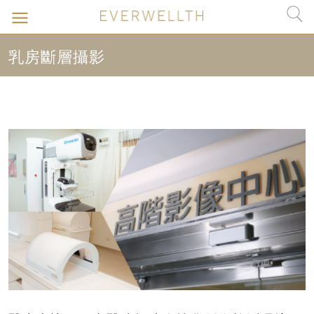
乳房斷層攝影