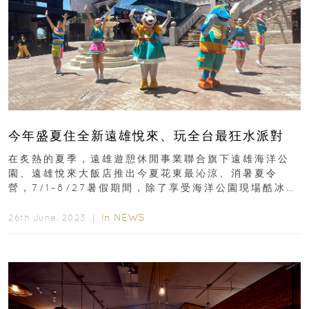
今年盛夏住全新遠雄悅來、玩全台最狂水派對
在炙熱的夏季，遠雄遊憩休閒事業聯合旗下遠雄海洋公
園、遠雄悅來大飯店推出今夏花東最沁涼、消暑夏令
營，7/1~8/27暑假期間，除了享受海洋公園現場酷冰涼
爽感外，還可體驗悅來大飯店異國南洋風...
In
NEWS
26th June, 2023 ｜