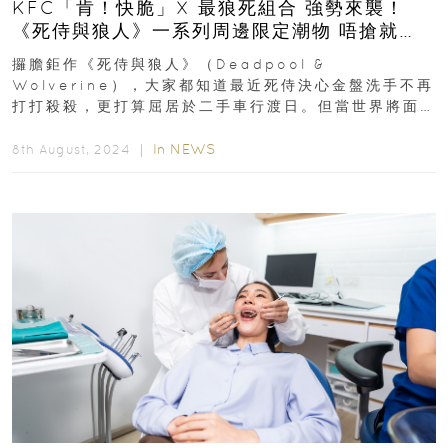
KFC「肯！快脆」X 最狼死組合 強勢來襲！
《死侍與狼人》一系列周邊限定潮物 唔搶就
笨！
攞膽鉅作《死侍與狼人》（Deadpool &
Wolverine），大家都知道最近死侍決心金盤洗手不再
打打殺殺，更打算屈居於二手車行渡日。但當世界將面
臨滅世危機，狼人決心出盡奶力...
In
NEWS
8th August, 2024 ｜