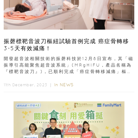
振磬標靶音波刀樞紐試驗首例完成 癌症骨轉移
3-5天有效減痛！
開發超音波相關技術的振磬科技於12月8日宣布，其「磁
振導引高能聚焦超音波系統」(MRgHIFU，產品名稱為
『標靶音波刀』)，已順利完成「癌症骨轉移減痛」樞紐
性臨床試驗的首例受試者治療...
In
NEWS
11th December, 2023 ｜