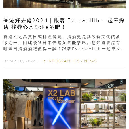
香港好去處2024｜跟著 Everwellth 一起來探
店 找尋心水Sake酒吧！
香港不乏高質日式料理餐廳，清酒更是其飲食文化的象
徵之一，因此談到日本佳餚又豈能缺席。想知道香港有
哪幾日清酒酒吧值得一試？跟著Everwellth一起來探
店找尋屬於自己的心頭好...
In
INFOGRAPHICS
/
NEWS
1st August, 2024 ｜