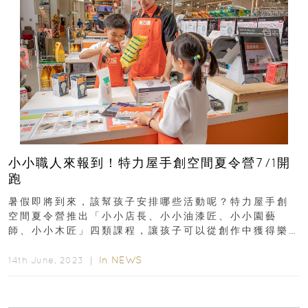
小小職人來報到！特力屋手創空間夏令營7/1開
跑
暑假即將到來，該幫孩子安排哪些活動呢？特力屋手創
空間夏令營推出「小小店長、小小油漆匠、小小園藝
師、小小木匠」四類課程，讓孩子可以從創作中獲得樂
趣及成就感。暑假即將來臨，特力屋手創空間夏令營周
周開課...
In
NEWS
14th June, 2023 ｜