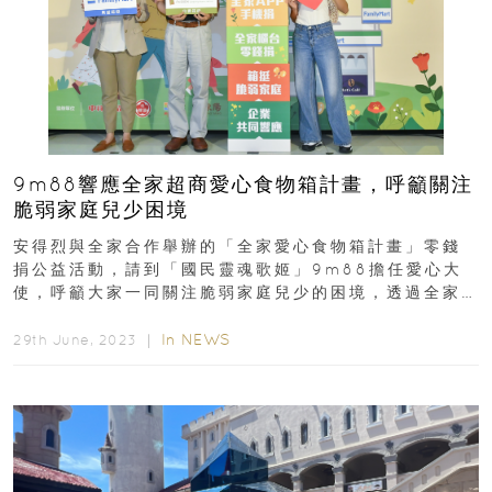
9m88響應全家超商愛心食物箱計畫，呼籲關注
脆弱家庭兒少困境
安得烈與全家合作舉辦的「全家愛心食物箱計畫」零錢
捐公益活動，請到「國民靈魂歌姬」9m88擔任愛心大
使，呼籲大家一同關注脆弱家庭兒少的困境，透過全家
四大管道捐款，寄送物資箱給需要幫助的孩童們...
In
NEWS
29th June, 2023 ｜