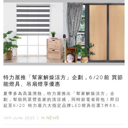
特力屋推「幫家解燥涼方」企劃，6/20前 買節
能燈具、吊扇燈享優惠
夏季多為高溫溼熱，特力屋推出「幫家解燥涼方」企
劃，幫助民眾營造家的清涼感，同時節電省荷包！即日
起至6/20 特力屋六大指定品牌LED燈具任選3件88
折，電費、荷包一次齊省！台灣屬海島型氣候...
In
NEWS
14th June, 2023 ｜