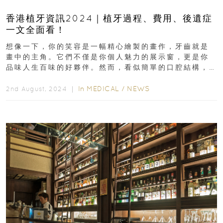
香港植牙資訊2024｜植牙過程、費用、後遺症
一文全面看！
想像一下，你的笑容是一幅精心繪製的畫作，牙齒就是
畫中的主角。它們不僅是你個人魅力的展示窗，更是你
品味人生百味的好夥伴。然而，看似簡單的口腔結構，
其實肩負著遠超出我們想像的重要使命...
In
MEDICAL
/
NEWS
2nd August, 2024 ｜