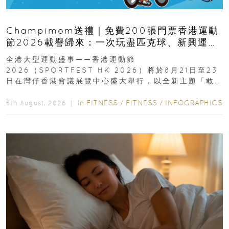
Champimom送禮｜免費200張門票香港運動
節2026載譽歸來：一次玩盡匹克球、新興運
動、街舞比賽＋逾百運動品牌展覽
全港大型運動盛事——香港運動節
2026（SPORTFEST HK 2026）將於8月21日至23
日在灣仔香港會議展覽中心盛大舉行，以全新主題「敢
運動大排檔」登場，集合...
In
FITNESS
/
FITNESS
/
INFOGRAPHICS
5th August, 2026 ｜