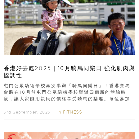
香港好去處2025｜10月騎馬同樂日 強化肌肉與
協調性
屯門公眾騎術學校再次舉辦「騎馬同樂日」！香港賽馬
會將在10月於屯門公眾騎術學校舉辦四個新的體驗時
段，讓大家能用親民的價格享受騎馬的樂趣。每位參加
者只需$75，就能體驗騎馬的特別感受！名額有限...
In
FITNESS
3rd September, 2025 ｜