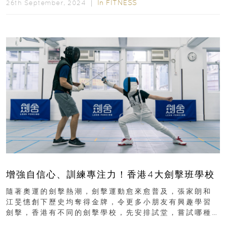
In
FITNESS
26th September, 2024 ｜
增強自信心、訓練專注力！香港4大劍擊班學校
隨著奧運的劍擊熱潮，劍擊運動愈來愈普及，張家朗和
江旻憓創下歷史均奪得金牌，令更多小朋友有興趣學習
劍擊，香港有不同的劍擊學校，先安排試堂，嘗試哪種
劍擊種類，如：花劍、重劍或佩劍適合自己。劍擊班學