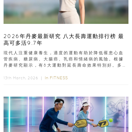
2026年丹麥最新研究 八大長壽運動排行榜 最
高可多活9.7年
現代人注重健康養生，適度的運動有助於降低罹患心血
管疾病、糖尿病、大腸癌、乳癌和情緒病的風險。根據
丹麥研究顯示，有8大運動對延長壽命效果特別好。多做
排行第一的運動，據估計顯示可多活9.7年！即看內文...
In
FITNESS
13th March, 2026 ｜