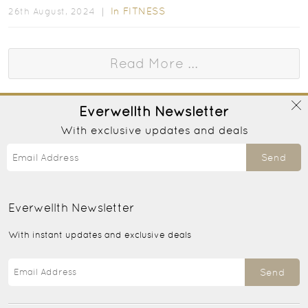
校...
In
FITNESS
26th August, 2024 ｜
Read More ...
Everwellth
Newsletter
With exclusive updates and deals
Send
Everwellth
Newsletter
With instant updates and exclusive deals
Send