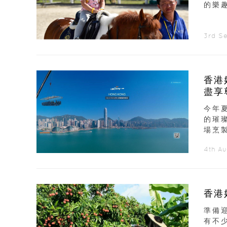
的樂
3rd S
香港
盡享
今年夏
的璀
場烹製
4th A
香港
準備
有不