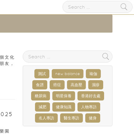
個文化
朋友，
測試
new balance
瑜伽
食譜
癌症
高血壓
濕疹
糖尿病
明星保養
香港好去處
減肥
健康知識
人物專訪
025
名人專訪
醫生專訪
健身
樂園