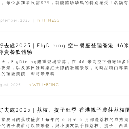
趣。每位參加者只需$75，就能體驗騎馬的特別感受！名額有限
In
FITNESS
eptember, 2025 ｜
好去處2025｜FlyDining 空中餐廳登陸香港 48
尊貴餐飲體驗
天，FlyDining隆重登場香港，在 48 米高空下俯瞰維多
璨夜景，以及落日餘暉染紅天際的壯麗景致，同時品嚐由專業
的頂級美饌，即將帶來獨...
In
WELL-BEING
ugust, 2025 ｜
好去處2025｜荔枝、提子旺季 香港親子農莊荔枝
迎接夏日的荔枝盛宴！每年的 6 月至 8 月都是荔枝的成熟
少的親子農莊可以餵動物，與小朋友親手摘荔枝、提子、西瓜