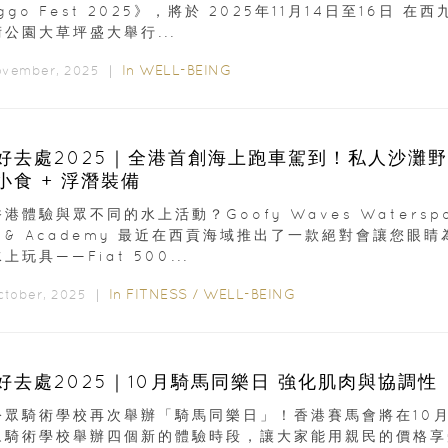
ggo Fest 2025》，將於 2025年11月14日至16日 在
公園大草坪盛大舉行...
In
WELL-BEING
ovember, 2025 ｜
好去處2025｜全港首創海上跑車駕到！私人沙灘野
小食 + 浮潛裝備
港體驗與眾不同的水上活動？Goofy Waves Waterspo
b & Academy 最近在西貢海域推出了一款絕對會讓您眼
上玩具——Fiat 500...
In
FITNESS
/
WELL-BEING
October, 2025 ｜
好去處2025｜10月騎馬同樂日 強化肌肉與協調性
公眾騎術學校再次舉辦「騎馬同樂日」！香港賽馬會將在10
眾騎術學校舉辦四個新的體驗時段，讓大家能用親民的價格享