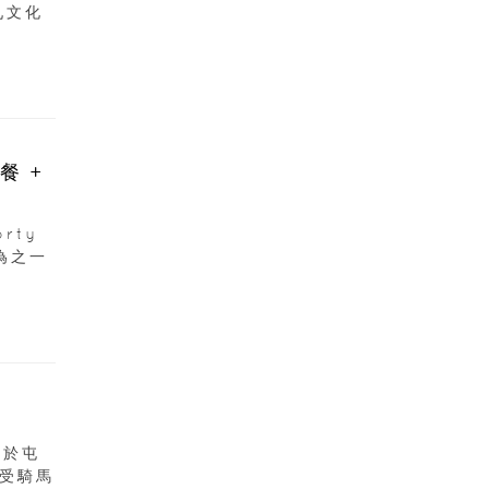
西九文化
餐 +
rty
睛為之一
月於屯
受騎馬