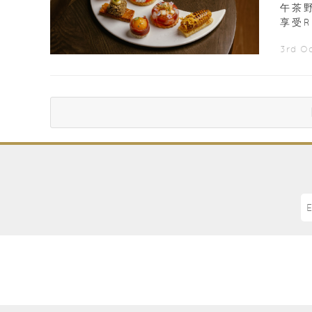
午茶野
享受R
打造後
3rd O
打卡！