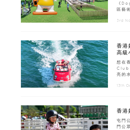
《Do
區藝術
3rd N
香港
高級
想在香
Clu
亮的水
13th 
香港
屯門
門公