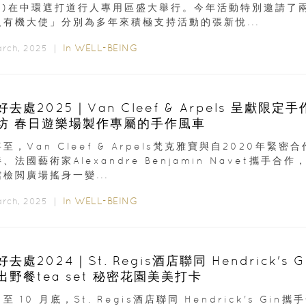
 日)在中環遮打道行人專用區盛大舉行。今年活動特別邀請了
級有機大使」分別為多年來積極支持活動的張新悅...
In
WELL-BEING
arch, 2025 ｜
去處2025｜Van Cleef & Arpels 呈獻限定
坊 春日遊樂場製作專屬的手作風車
至，Van Cleef & Arpels梵克雅寶與自2020年緊密
、法國藝術家Alexandre Benjamin Navet攜手合作
檢閲廣場搖身一變...
In
WELL-BEING
arch, 2025 ｜
去處2024｜St. Regis酒店聯同 Hendrick's G
出野餐tea set 秘密花園美美打卡
至 10 月底，St. Regis酒店聯同 Hendrick's Gin