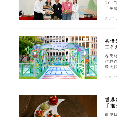
30
「星
31st M
香港好
工作
春天將
作夥伴
環大館
21st M
香港好
手推
由即日