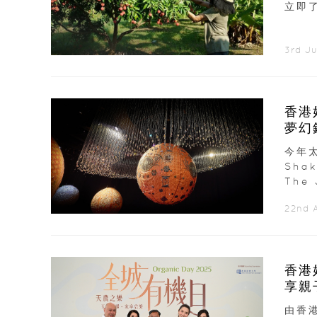
立即了
3rd J
香港
夢幻
今年
Sha
The 
22nd A
香港
享親
由香