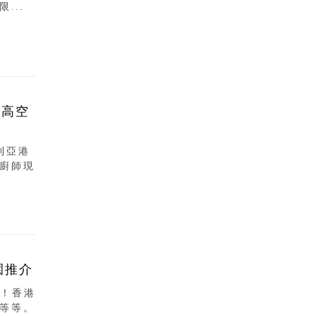
...
米高空
利亞港
廚師現
園推介
期！香港
等等。