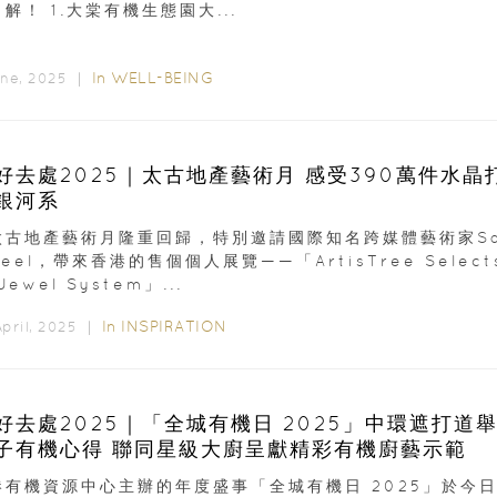
解！ 1.大棠有機生態園大...
In
WELL-BEING
une, 2025 ｜
好去處2025｜太古地產藝術月 感受390萬件水晶
銀河系
太古地產藝術月隆重回歸，特別邀請國際知名跨媒體藝術家Sa
keel，帶來香港的售個個人展覽——「ArtisTree Select
Jewel System」...
In
INSPIRATION
pril, 2025 ｜
好去處2025｜「全城有機日 2025」中環遮打道舉
子有機心得 聯同星級大廚呈獻精彩有機廚藝示範
港有機資源中心主辦的年度盛事「全城有機日 2025」於今日(