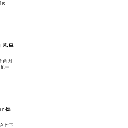
兩位
手作風車
合作的創
，把中
in攜
攜手合作下