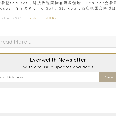
餐籃tea set，開放玫瑰園擁有野餐體驗！Tea set套餐
oses，Gin及Picnic Set。St. Regis酒店把露台區域
，打造出一個像是秘密花園Secret Garden一樣，讓您
In
WELL-BEING
ctober, 2024 ｜
Picnic set包括：- 玫瑰鵝肝（Foie Gras Rose）-...
Read More ...
Everwellth
Newsletter
With exclusive updates and deals
Send