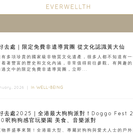
好去處｜限定免費非遺導賞團 從文化認識黃大仙
擁有多項珍貴的國家級非物質文化遺產，很多人都不知道有一
留着著豐富的歷史和文化內涵，非常值得前往參觀。有興趣的
錯過文中的限定免費非遺導賞團，立即...
In
WELL-BEING
anuary, 2026 ｜
好去處2025｜全港最大狗狗派對！Doggo Fest 2
000呎狗狗感官玩樂園 美食、音樂派對
寵物界盛事來襲！全港最大型、專屬於狗狗與愛犬人士的戶外