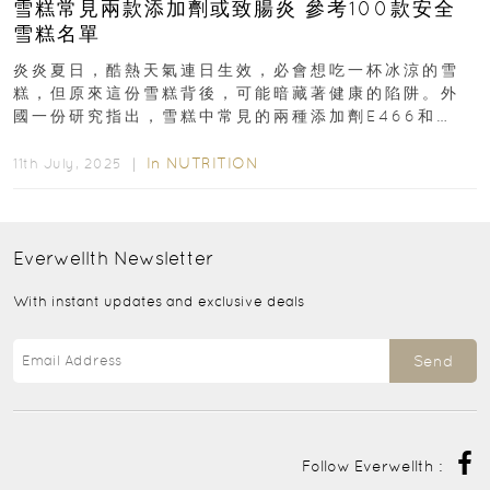
雪糕常見兩款添加劑或致腸炎 參考100款安全
雪糕名單
炎炎夏日，酷熱天氣連日生效，必會想吃一杯冰涼的雪
糕，但原來這份雪糕背後，可能暗藏著健康的陷阱。外
國一份研究指出，雪糕中常見的兩種添加劑E466和
E433，可能會破壞腸道微生態，嚴重甚至可能導致腸
炎...
In
NUTRITION
11th July, 2025 ｜
Everwellth
Newsletter
With instant updates and exclusive deals
Send
Follow Everwellth :