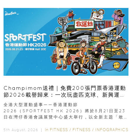
Champimom送禮｜免費200張門票香港運動
節2026載譽歸來：一次玩盡匹克球、新興運
動、街舞比賽＋逾百運動品牌展覽
全港大型運動盛事——香港運動節
2026（SPORTFEST HK 2026）將於8月21日至23
日在灣仔香港會議展覽中心盛大舉行，以全新主題「敢
運動大排檔」登場，集合...
In
FITNESS
/
FITNESS
/
INFOGRAPHICS
5th August, 2026 ｜