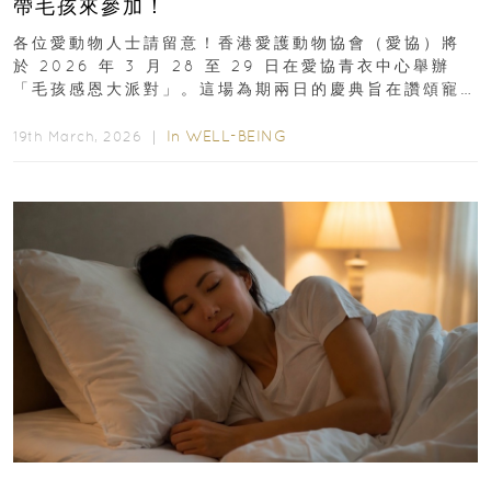
帶毛孩來參加！
各位愛動物人士請留意！香港愛護動物協會（愛協）將
於 2026 年 3 月 28 至 29 日在愛協青衣中心舉辦
「毛孩感恩大派對」。這場為期兩日的慶典旨在讚頌寵
物為我們...
In
WELL-BEING
19th March, 2026 ｜