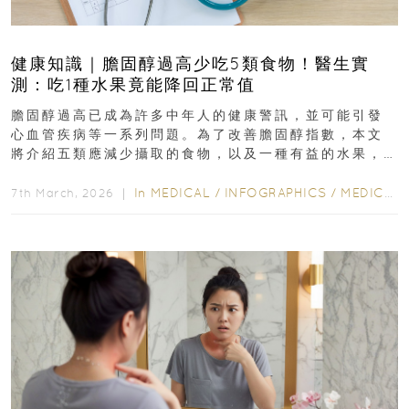
健康知識｜膽固醇過高少吃5類食物！醫生實
測：吃1種水果竟能降回正常值
膽固醇過高已成為許多中年人的健康警訊，並可能引發
心血管疾病等一系列問題。為了改善膽固醇指數，本文
將介紹五類應減少攝取的食物，以及一種有益的水果，
幫助達到理想的膽固醇水平...
In
MEDICAL
/
INFOGRAPHICS
/
MEDICAL
7th March, 2026 ｜