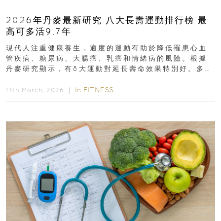
2026年丹麥最新研究 八大長壽運動排行榜 最
高可多活9.7年
現代人注重健康養生，適度的運動有助於降低罹患心血
管疾病、糖尿病、大腸癌、乳癌和情緒病的風險。根據
丹麥研究顯示，有8大運動對延長壽命效果特別好。多做
排行第一的運動，據估計顯示可多活9.7年！即看內文...
In
FITNESS
13th March, 2026 ｜