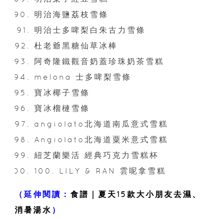
明治海鹽荔枝雪條
明治士多啤梨白朱古力雪條
杜老爺黑糖仙草冰棒
阿奇隆鐵觀音奶蓋珍珠奶茶雪糕
melona 士多啤梨雪條
寶冰椰子雪條
寶冰榴槤雪條
angiolato北海道南瓜意式雪糕
Angiolato北海道粟米意式雪糕
紐芝蘭樂活 經典巧克力雪糕杯
100. LILY & RAN 雲呢拿雪糕
（延伸閱讀：
食譜｜夏天15款大小朋友去濕、
消暑湯水
）