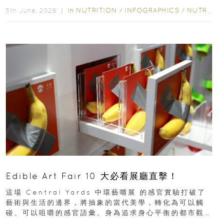
狀...
In
NUTRITION
/
INFOGRAPHICS
/
NUTRITION
5th June, 2026 ｜
Edible Art Fair 10 大必看展廳直擊！
這場 Central Yards 中環藝嚐展 的感官實驗打破了
藝術與生活的邊界，將抽象的當代美學，轉化為可以觸
碰、可以咀嚼的感官語彙。身為追求身心平衡的都市觀