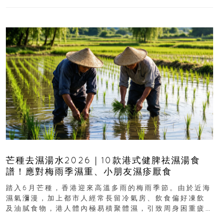
芒種去濕湯水2026｜10款港式健脾祛濕湯食
譜！應對梅雨季濕重、小朋友濕疹厭食
踏入6月芒種，香港迎來高溫多雨的梅雨季節。由於近海
濕氣瀰漫，加上都市人經常長留冷氣房、飲食偏好凍飲
及油膩食物，港人體內極易積聚體濕，引致周身困重疲
勞、頭昏身沉、腹脹消化不良及下肢浮腫等「濕重」症