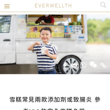
雪糕常見兩款添加劑或致腸炎 參