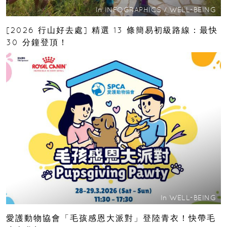
In
INFOGRAPHICS
/
WELL-BEING
[2026 行山好去處] 精選 13 條簡易初級路線：最快
30 分鐘登頂！
In
WELL-BEING
愛護動物協會「毛孩感恩大派對」登陸青衣！快帶毛