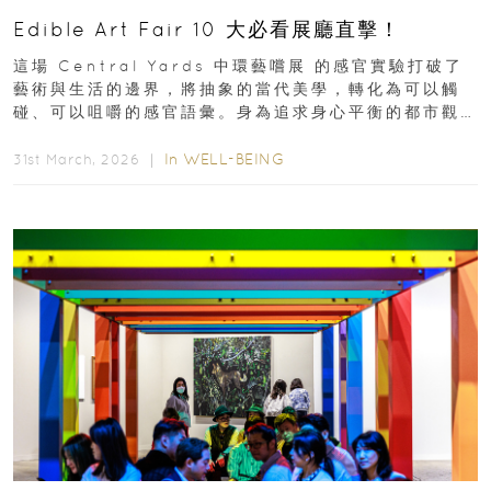
Edible Art Fair 10 大必看展廳直擊！
這場 Central Yards 中環藝嚐展 的感官實驗打破了
藝術與生活的邊界，將抽象的當代美學，轉化為可以觸
碰、可以咀嚼的感官語彙。身為追求身心平衡的都市觀
察者，我們為你精選了 10...
In
WELL-BEING
31st March, 2026 ｜