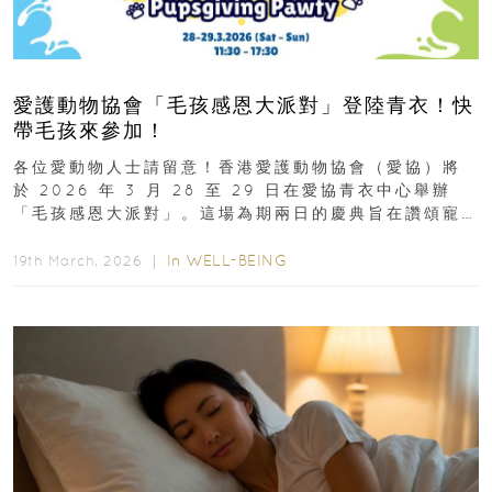
愛護動物協會「毛孩感恩大派對」登陸青衣！快
帶毛孩來參加！
各位愛動物人士請留意！香港愛護動物協會（愛協）將
於 2026 年 3 月 28 至 29 日在愛協青衣中心舉辦
「毛孩感恩大派對」。這場為期兩日的慶典旨在讚頌寵
物為我們...
In
WELL-BEING
19th March, 2026 ｜