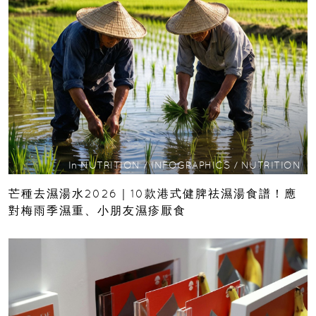
In
NUTRITION
/
INFOGRAPHICS
/
NUTRITION
芒種去濕湯水2026｜10款港式健脾祛濕湯食譜！應
對梅雨季濕重、小朋友濕疹厭食