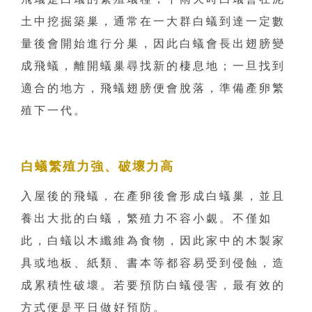
土中挖掘築巢，通常在一大群白蟻到達一定數
量後會開始進行分巢，因此白蟻會長出翅膀變
成飛蟻，離開蟻巢尋找新的棲息地；一旦找到
適合的地方，飛蟻翅膀便會脫落，準備產卵繁
殖下一代。
白蟻繁殖力強、破壞力高
入屋後的飛蟻，在產卵後會形成白蟻巢，並且
養出大批的白蟻，繁殖力不容小覷。不僅如
此，白蟻以木纖維為食物，因此家中的木製家
具或地板、紙類、書本等都容易受到侵蝕，造
成累積性破壞。若要預防白蟻侵害，最有效的
方式便是平日做好預防。