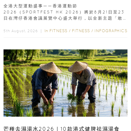
動、街舞比賽＋逾百運動品牌展覽
全港大型運動盛事——香港運動節
2026（SPORTFEST HK 2026）將於8月21日至23
日在灣仔香港會議展覽中心盛大舉行，以全新主題「敢
運動大排檔」登場，集合...
In
FITNESS
/
FITNESS
/
INFOGRAPHICS
5th August, 2026 ｜
芒種去濕湯水2026｜10款港式健脾祛濕湯食