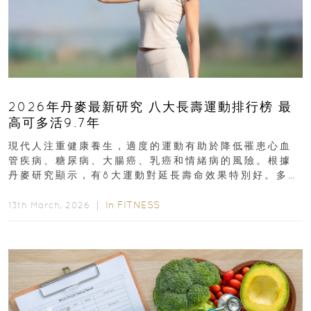
2026年丹麥最新研究 八大長壽運動排行榜 最
高可多活9.7年
現代人注重健康養生，適度的運動有助於降低罹患心血
管疾病、糖尿病、大腸癌、乳癌和情緒病的風險。根據
丹麥研究顯示，有8大運動對延長壽命效果特別好。多做
排行第一的運動，據估計顯示可多活9.7年！即看內文...
In
FITNESS
13th March, 2026 ｜