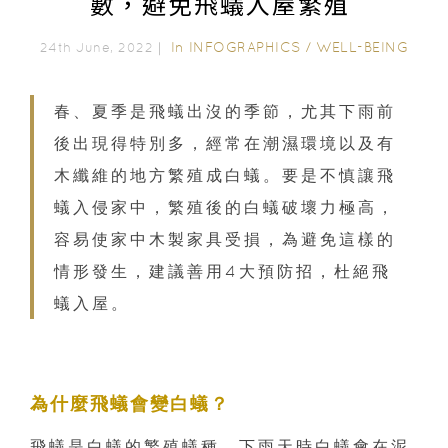
數，避免飛蟻入屋繁殖
In
INFOGRAPHICS
/
WELL-BEING
24th June, 2022｜
春、夏季是飛蟻出沒的季節，尤其下雨前
後出現得特別多，經常在潮濕環境以及有
木纖維的地方繁殖成白蟻。要是不慎讓飛
蟻入侵家中，繁殖後的白蟻破壞力極高，
容易使家中木製家具受損，為避免這樣的
情形發生，建議善用4大預防招，杜絕飛
蟻入屋。
為什麼飛蟻會變白蟻？
飛蟻是白蟻的繁殖蟻種，下雨天時白蟻會在泥