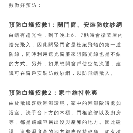
數做好預防：
預防白蟻招數1：關門窗、安裝防蚊紗網
白蟻有趨光性，到了晚上6、7點時會循著屋內
燈光飛入，因此關緊門窗是杜絕飛蟻的第一道
防線，同時利用遮光窗廉來阻隔光線也是不錯
的方式。另外，如果想開窗戶使空氣流通，建
議可在窗戶安裝防紋紗網，以防飛蟻飛入。
預防白蟻招數2：家中維持乾爽
由於飛蟻喜歡潮濕環境，家中的潮濕陰暗處如
浴室、洗手台下方的木櫃、門框底部以及廚房
等，都是飛蟻容易出沒與產卵的地方。因此建
議，這些濕度高的地方都應保持乾爽，如有積