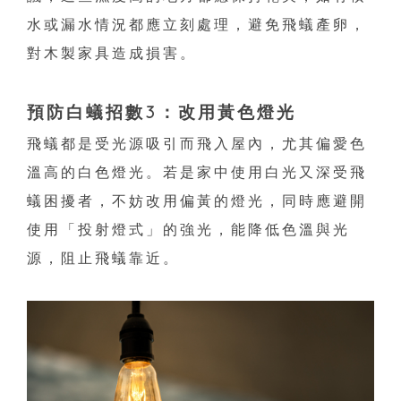
水或漏水情況都應立刻處理，避免飛蟻產卵，
對木製家具造成損害。
預防白蟻招數3：改用黃色燈光
飛蟻都是受光源吸引而飛入屋內，尤其偏愛色
溫高的白色燈光。若是家中使用白光又深受飛
蟻困擾者，不妨改用偏黃的燈光，同時應避開
使用「投射燈式」的強光，能降低色溫與光
源，阻止飛蟻靠近。