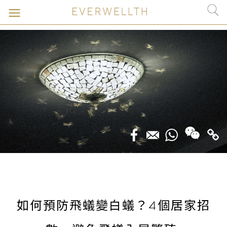
如何預防飛蟻變白蟻？4個居家招