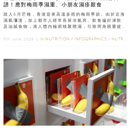
譜！應對梅雨季濕重、小朋友濕疹厭食
踏入6月芒種，香港迎來高溫多雨的梅雨季節。由於近海
濕氣瀰漫，加上都市人經常長留冷氣房、飲食偏好凍飲
及油膩食物，港人體內極易積聚體濕，引致周身困重疲
勞、頭昏身沉、腹脹消化不良及下肢浮腫等「濕重」症
狀...
In
NUTRITION
/
INFOGRAPHICS
/
NUTRITION
5th June, 2026 ｜