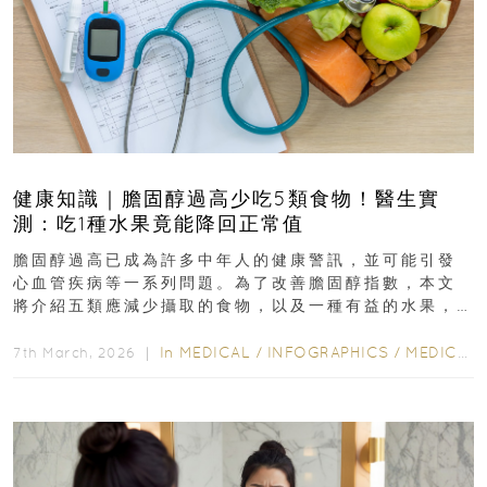
健康知識｜膽固醇過高少吃5類食物！醫生實
測：吃1種水果竟能降回正常值
膽固醇過高已成為許多中年人的健康警訊，並可能引發
心血管疾病等一系列問題。為了改善膽固醇指數，本文
將介紹五類應減少攝取的食物，以及一種有益的水果，
幫助達到理想的膽固醇水平...
In
MEDICAL
/
INFOGRAPHICS
/
MEDICAL
7th March, 2026 ｜