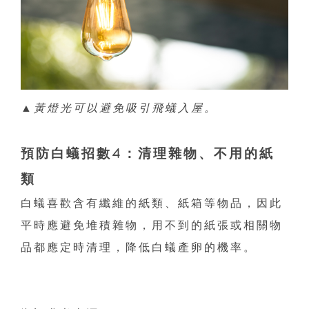
▲黃燈光可以避免吸引飛蟻入屋。
預防白蟻招數4：清理雜物、不用的紙
類
白蟻喜歡含有纖維的紙類、紙箱等物品，因此
平時應避免堆積雜物，用不到的紙張或相關物
品都應定時清理，降低白蟻產卵的機率。