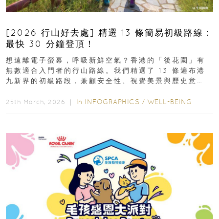
[2026 行山好去處] 精選 13 條簡易初級路線：
最快 30 分鐘登頂！
想遠離電子螢幕，呼吸新鮮空氣？香港的「後花園」有
無數適合入門者的行山路線。我們精選了 13 條遍布港
九新界的初級路段，兼顧安全性、視覺美景與歷史意
義，非常適合周末輕鬆郊遊、舒緩壓力。港島篇1....
In
INFOGRAPHICS
/
WELL-BEING
25th March, 2026 ｜