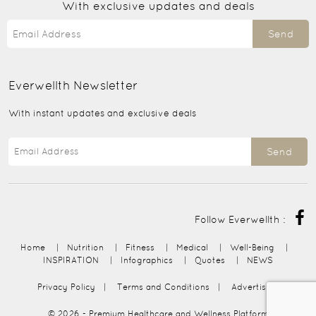
With exclusive updates and deals
Send
Everwellth
Newsletter
With instant updates and exclusive deals
Send
Follow Everwellth :
Home
|
Nutrition
|
Fitness
|
Medical
|
Well-Being
|
INSPIRATION
|
Infographics
|
Quotes
|
NEWS
Privacy Policy
|
Terms and Conditions
|
Advertising
© 2026
- Premium Healthcare and Wellness Platform