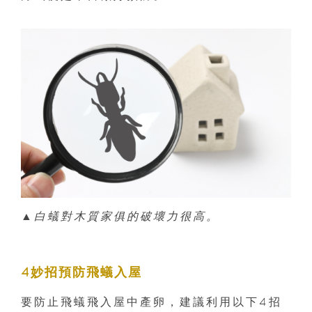
▲白蟻對木質家俱的破壞力很高。
4妙招預防飛蟻入屋
要防止飛蟻飛入屋中產卵，建議利用以下4招