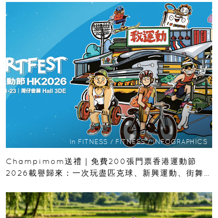
In
FITNESS
/
FITNESS
/
INFOGRAPHICS
Champimom送禮｜免費200張門票香港運動節
2026載譽歸來：一次玩盡匹克球、新興運動、街舞
比賽＋逾百運動品牌展覽