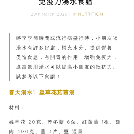
免疫力湯水食譜
In
NUTRITION
20th March, 2025｜
轉季季節時間或流行病盛行時，小朋友喝
湯水有許多好處，補充水分、提供營養、
促進食慾，有開胃的作用，增強免疫力，
適當飲用湯水可以提高小朋友的抵抗力。
試參考以下食譜！
春天湯水1. 蟲草花菇菌湯
材料：
蟲草花 20克、乾冬菇 6朵、紅蘿蔔 1根、雞
肉 300克、薑 3片、鹽 適量