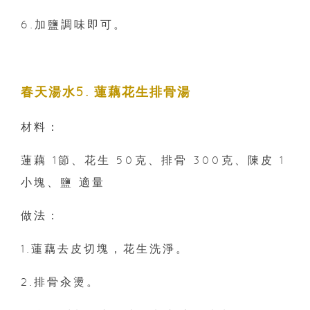
6.加鹽調味即可。
春天湯水5. 蓮藕花生排骨湯
材料：
蓮藕 1節、花生 50克、排骨 300克、陳皮 1
小塊、鹽 適量
做法：
1.蓮藕去皮切塊，花生洗淨。
2.排骨汆燙。