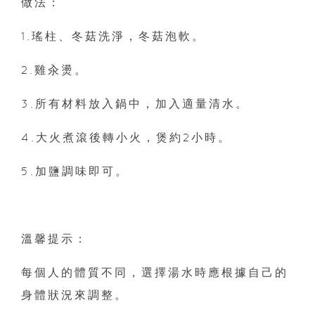
做法：
1.瑤柱、冬菇洗淨，冬菇泡軟。
2.雞汆燙。
3.所有材料放入鍋中，加入適量清水。
4.大火煮滾後轉小火，煲約2小時。
5.加鹽調味即可。
溫馨提示：
每個人的體質不同，選擇湯水時應根據自己的
身體狀況來調整。