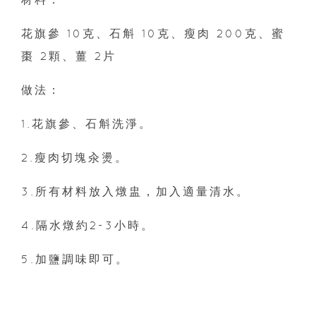
花旗參 10克、石斛 10克、瘦肉 200克、蜜
棗 2顆、薑 2片
做法：
1.花旗參、石斛洗淨。
2.瘦肉切塊汆燙。
3.所有材料放入燉盅，加入適量清水。
4.隔水燉約2-3小時。
5.加鹽調味即可。