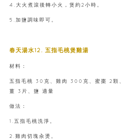
4.大火煮滾後轉小火，煲約2小時。
5.加鹽調味即可。
春天湯水12. 五指毛桃煲雞湯
材料：
五指毛桃 30克、雞肉 300克、蜜棗 2顆、
薑 3片、鹽 適量
做法：
1.五指毛桃洗淨。
2.雞肉切塊汆燙。