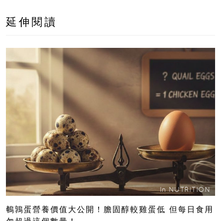
延伸閱讀
In
NUTRITION
鵪鶉蛋營養價值大公開！膽固醇較雞蛋低 但每日食用