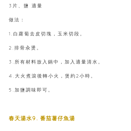
3片、鹽 適量
做法：
1.白蘿蔔去皮切塊，玉米切段。
2.排骨汆燙。
3.所有材料放入鍋中，加入適量清水。
4.大火煮滾後轉小火，煲約2小時。
5.加鹽調味即可。
春天湯水9. 番茄薯仔魚湯