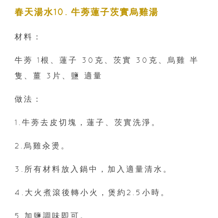
春天湯水10. 牛蒡蓮子茨實烏雞湯
材料：
牛蒡 1根、蓮子 30克、茨實 30克、烏雞 半
隻、薑 3片、鹽 適量
做法：
1.牛蒡去皮切塊，蓮子、茨實洗淨。
2.烏雞汆燙。
3.所有材料放入鍋中，加入適量清水。
4.大火煮滾後轉小火，煲約2.5小時。
5.加鹽調味即可。