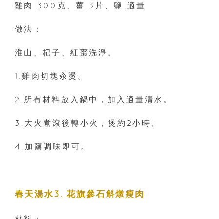
雞肉 300克、薑 3片、鹽 適量
做法：
淮山、杞子、紅棗洗淨。
1.雞肉切塊汆燙。
2.所有材料放入鍋中，加入適量清水。
3.大火煮滾後轉小火，煲約2小時。
4.加鹽調味即可。
春天湯水3. 花旗參石斛燉瘦肉
材料：