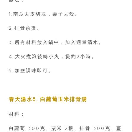
1.南瓜去皮切塊，栗子去殼。
2.排骨汆燙。
3.所有材料放入鍋中，加入適量清水。
4.大火煮滾後轉小火，煲約2小時。
5.加鹽調味即可。
春天湯水8. 白蘿蔔玉米排骨湯
材料：
白蘿蔔 300克、粟米 2根、排骨 300克、薑