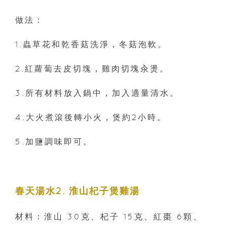
做法：
1.蟲草花和乾香菇洗淨，冬菇泡軟。
2.紅蘿蔔去皮切塊，雞肉切塊汆燙。
3.所有材料放入鍋中，加入適量清水。
4.大火煮滾後轉小火，煲約2小時。
5.加鹽調味即可。
春天湯水2. 淮山杞子煲雞湯
材料：淮山 30克、杞子 15克、紅棗 6顆、