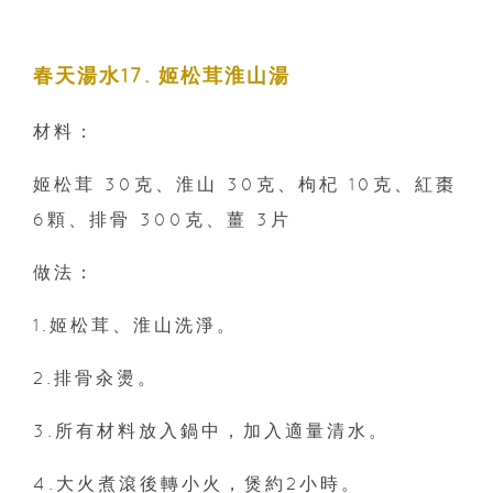
春天湯水17. 姬松茸淮山湯
材料：
姬松茸 30克、淮山 30克、枸杞 10克、紅棗
6顆、排骨 300克、薑 3片
做法：
1.姬松茸、淮山洗淨。
2.排骨汆燙。
3.所有材料放入鍋中，加入適量清水。
4.大火煮滾後轉小火，煲約2小時。