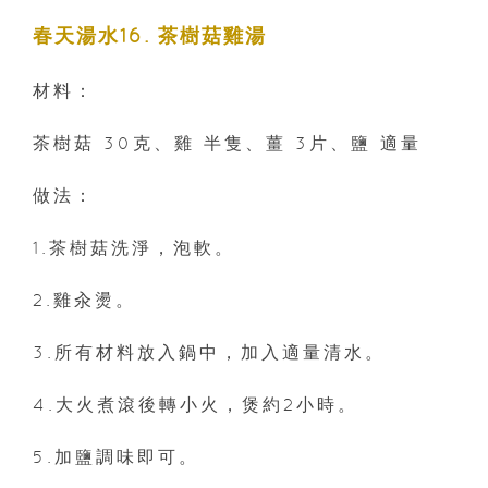
春天湯水16. 茶樹菇雞湯
材料：
茶樹菇 30克、雞 半隻、薑 3片、鹽 適量
做法：
1.茶樹菇洗淨，泡軟。
2.雞汆燙。
3.所有材料放入鍋中，加入適量清水。
4.大火煮滾後轉小火，煲約2小時。
5.加鹽調味即可。