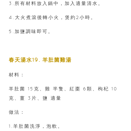
3.所有材料放入鍋中，加入適量清水。
4.大火煮滾後轉小火，煲約2小時。
5.加鹽調味即可。
春天湯水19. 羊肚菌雞湯
材料：
羊肚菌 15克、雞 半隻、紅棗 6顆、枸杞 10
克、薑 3片、鹽 適量
做法：
1.羊肚菌洗淨，泡軟。