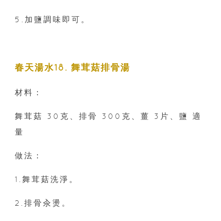
5.加鹽調味即可。
春天湯水18. 舞茸菇排骨湯
材料：
舞茸菇 30克、排骨 300克、薑 3片、鹽 適
量
做法：
1.舞茸菇洗淨。
2.排骨汆燙。