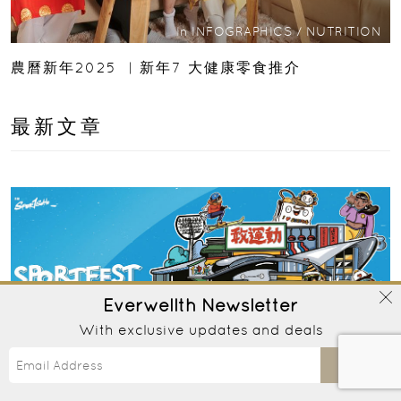
In
INFOGRAPHICS
/
NUTRITION
農曆新年2025 ︳新年7 大健康零食推介
最新文章
Everwellth
Newsletter
With exclusive updates and deals
Send