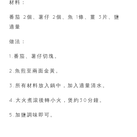
材料：
番茄 2個、薯仔 2個、魚 1條、薑 3片、鹽
適量
做法：
1.番茄、薯仔切塊。
2.魚煎至兩面金黃。
3.所有材料放入鍋中，加入適量清水。
4.大火煮滾後轉小火，煲約30分鐘。
5.加鹽調味即可。