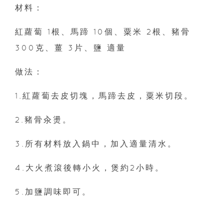
材料：
紅蘿蔔 1根、馬蹄 10個、粟米 2根、豬骨
300克、薑 3片、鹽 適量
做法：
1.紅蘿蔔去皮切塊，馬蹄去皮，粟米切段。
2.豬骨汆燙。
3.所有材料放入鍋中，加入適量清水。
4.大火煮滾後轉小火，煲約2小時。
5.加鹽調味即可。