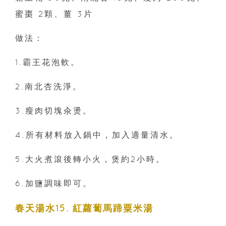
蜜棗 2顆、薑 3片
做法：
1.霸王花泡軟。
2.南北杏洗淨。
3.瘦肉切塊汆燙。
4.所有材料放入鍋中，加入適量清水。
5.大火煮滾後轉小火，煲約2小時。
6.加鹽調味即可。
春天湯水15. 紅蘿蔔馬蹄粟米湯