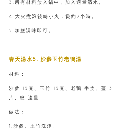
3.所有材料放入鍋中，加入適量清水。
4.大火煮滾後轉小火，煲約2小時。
5.加鹽調味即可。
春天湯水6. 沙參玉竹老鴨湯
材料：
沙參 15克、玉竹 15克、老鴨 半隻、薑 3
片、鹽 適量
做法：
1.沙參、玉竹洗淨。