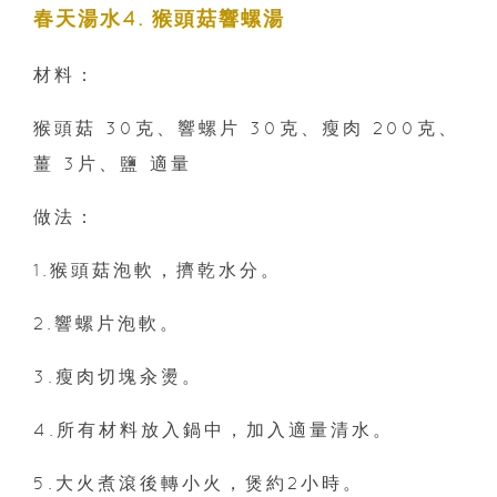
春天湯水4. 猴頭菇響螺湯
材料：
猴頭菇 30克、響螺片 30克、瘦肉 200克、
薑 3片、鹽 適量
做法：
1.猴頭菇泡軟，擠乾水分。
2.響螺片泡軟。
3.瘦肉切塊汆燙。
4.所有材料放入鍋中，加入適量清水。
5.大火煮滾後轉小火，煲約2小時。