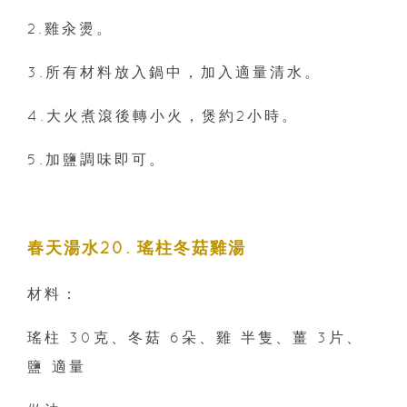
2.雞汆燙。
3.所有材料放入鍋中，加入適量清水。
4.大火煮滾後轉小火，煲約2小時。
5.加鹽調味即可。
春天湯水20. 瑤柱冬菇雞湯
材料：
瑤柱 30克、冬菇 6朵、雞 半隻、薑 3片、
鹽 適量