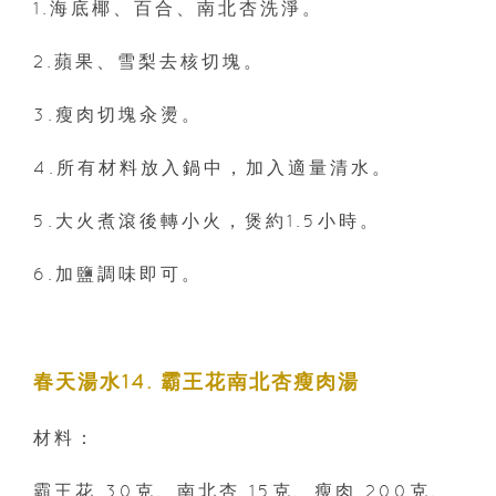
1.海底椰、百合、南北杏洗淨。
2.蘋果、雪梨去核切塊。
3.瘦肉切塊汆燙。
4.所有材料放入鍋中，加入適量清水。
5.大火煮滾後轉小火，煲約1.5小時。
6.加鹽調味即可。
春天湯水14. 霸王花南北杏瘦肉湯
材料：
霸王花 30克、南北杏 15克、瘦肉 200克、