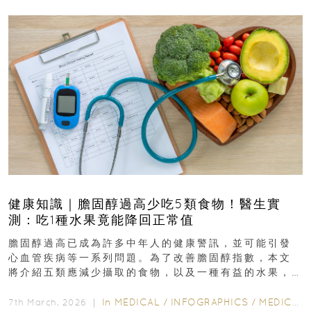
健康知識｜膽固醇過高少吃5類食物！醫生實
測：吃1種水果竟能降回正常值
膽固醇過高已成為許多中年人的健康警訊，並可能引發
心血管疾病等一系列問題。為了改善膽固醇指數，本文
將介紹五類應減少攝取的食物，以及一種有益的水果，
幫助達到理想的膽固醇水平...
In
MEDICAL
/
INFOGRAPHICS
/
MEDICAL
7th March, 2026 ｜