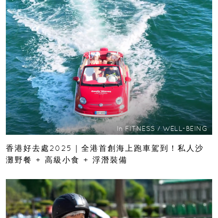
In
FITNESS
/
WELL-BEING
香港好去處2025｜全港首創海上跑車駕到！私人沙
灘野餐 + 高級小食 + 浮潛裝備