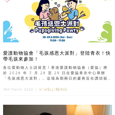
愛護動物協會「毛孩感恩大派對」登陸青衣！快
帶毛孩來參加！
各位愛動物人士請留意！香港愛護動物協會（愛協）將
於 2026 年 3 月 28 至 29 日在愛協青衣中心舉辦
「毛孩感恩大派對」。這場為期兩日的慶典旨在讚頌寵
物為我們...
In
WELL-BEING
19th March, 2026 ｜