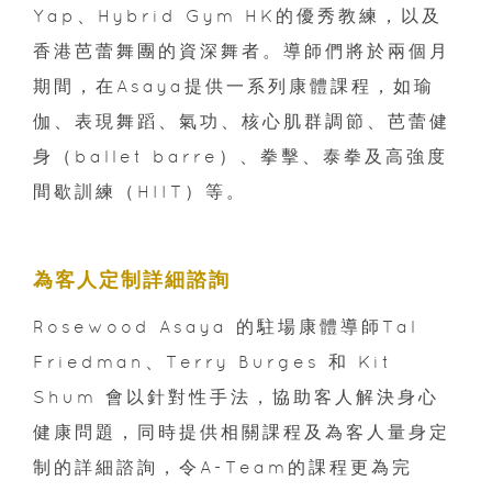
Yap、Hybrid Gym HK的優秀教練，以及
香港芭蕾舞團的資深舞者。導師們將於兩個月
期間，在Asaya提供一系列康體課程，如瑜
伽、表現舞蹈、氣功、核心肌群調節、芭蕾健
身（ballet barre）、拳擊、泰拳及高強度
間歇訓練（HIIT）等。
為客人定制詳細諮詢
Rosewood Asaya 的駐場康體導師Tal
Friedman、Terry Burges 和 Kit
Shum 會以針對性手法，協助客人解決身心
健康問題，同時提供相關課程及為客人量身定
制的詳細諮詢，令A-Team的課程更為完