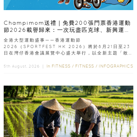
Champimom送禮｜免費200張門票香港運動
節2026載譽歸來：一次玩盡匹克球、新興運
動、街舞比賽＋逾百運動品牌展覽
全港大型運動盛事——香港運動節
2026（SPORTFEST HK 2026）將於8月21日至23
日在灣仔香港會議展覽中心盛大舉行，以全新主題「敢
運動大排檔」登場，集合...
In
FITNESS
/
FITNESS
/
INFOGRAPHICS
5th August, 2026 ｜