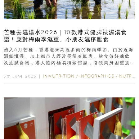
芒種去濕湯水2026｜10款港式健脾祛濕湯食
譜！應對梅雨季濕重、小朋友濕疹厭食
踏入6月芒種，香港迎來高溫多雨的梅雨季節。由於近海
濕氣瀰漫，加上都市人經常長留冷氣房、飲食偏好凍飲
及油膩食物，港人體內極易積聚體濕，引致周身困重疲
勞、頭昏身沉、腹脹消化不良及下肢浮腫等「濕重」症
狀...
In
NUTRITION
/
INFOGRAPHICS
/
NUTRITION
5th June, 2026 ｜