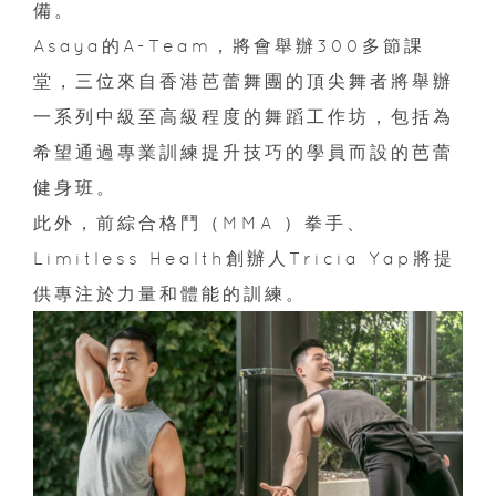
備。
Asaya的A-Team，將會舉辦300多節課
堂，三位來自香港芭蕾舞團的頂尖舞者將舉辦
一系列中級至高級程度的舞蹈工作坊，包括為
希望通過專業訓練提升技巧的學員而設的芭蕾
健身班。
此外，前綜合格鬥（MMA ）拳手、
Limitless Health創辦人Tricia Yap將提
供專注於力量和體能的訓練。