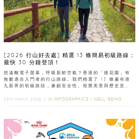
[2026 行山好去處] 精選 13 條簡易初級路線：
最快 30 分鐘登頂！
想遠離電子螢幕，呼吸新鮮空氣？香港的「後花園」有
無數適合入門者的行山路線。我們精選了 13 條遍布港
九新界的初級路段，兼顧安全性、視覺美景與歷史意
義，非常適合周末輕鬆郊遊、舒緩壓力。港島篇1....
In
INFOGRAPHICS
/
WELL-BEING
25th March, 2026 ｜