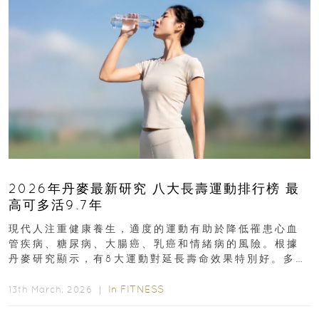
2026年丹麥最新研究 八大長壽運動排行榜 最
高可多活9.7年
現代人注重健康養生，適度的運動有助於降低罹患心血
管疾病、糖尿病、大腸癌、乳癌和情緒病的風險。根據
丹麥研究顯示，有8大運動對延長壽命效果特別好。多做
排行第一的運動，據估計顯示可多活9.7年！即看內文...
In
FITNESS
13th March, 2026 ｜