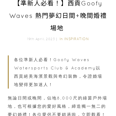
【準新人必看！】西貢Goofy
Waves 熱門夢幻日間+晚間婚禮
場地
In
INSPIRATION
19th April, 2023｜
各位準新人必看！Goofy Waves
Watersports Club & Academy以
西貢絕美海濱景觀與奇幻裝飾，令證婚場
地變得更加迷人！
無論日間或晚間，佔地8,000尺的綠茵戶外場
地，也可根據您的愛好風格，締造獨一無二的
夢幻婚禮！各位愛侶不要錯過啦，立即觀看！