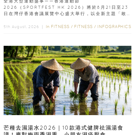
全港大型運動盛事——香港運動節
2026（SPORTFEST HK 2026）將於8月21日至23
日在灣仔香港會議展覽中心盛大舉行，以全新主題「敢
運動大排檔」登場，集合...
In
FITNESS
/
FITNESS
/
INFOGRAPHICS
5th August, 2026 ｜
芒種去濕湯水2026｜10款港式健脾祛濕湯食
譜！應對梅雨季濕重、小朋友濕疹厭食