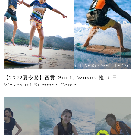
In
FITNESS
/
WELL-BEING
【2022夏令營】西貢 Goofy Waves 推 3 日
Wakesurf Summer Camp