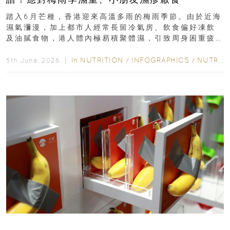
踏入6月芒種，香港迎來高溫多雨的梅雨季節。由於近海
濕氣瀰漫，加上都市人經常長留冷氣房、飲食偏好凍飲
及油膩食物，港人體內極易積聚體濕，引致周身困重疲
勞、頭昏身沉、腹脹消化不良及下肢浮腫等「濕重」症
狀...
In
NUTRITION
/
INFOGRAPHICS
/
NUTRITION
5th June, 2026 ｜