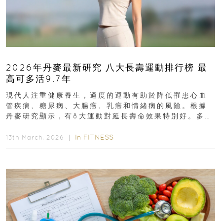
2026年丹麥最新研究 八大長壽運動排行榜 最
高可多活9.7年
現代人注重健康養生，適度的運動有助於降低罹患心血
管疾病、糖尿病、大腸癌、乳癌和情緒病的風險。根據
丹麥研究顯示，有8大運動對延長壽命效果特別好。多做
排行第一的運動，據估計顯示可多活9.7年！即看內文...
In
FITNESS
13th March, 2026 ｜