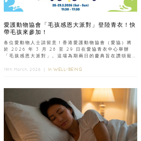
愛護動物協會「毛孩感恩大派對」登陸青衣！快
帶毛孩來參加！
各位愛動物人士請留意！香港愛護動物協會（愛協）將
於 2026 年 3 月 28 至 29 日在愛協青衣中心舉辦
「毛孩感恩大派對」。這場為期兩日的慶典旨在讚頌寵
物為我們...
In
WELL-BEING
19th March, 2026 ｜