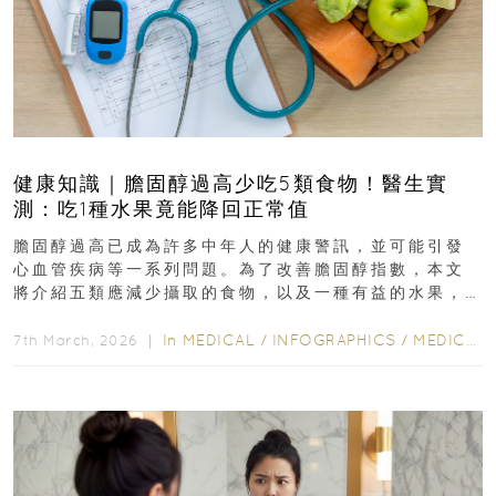
健康知識｜膽固醇過高少吃5類食物！醫生實
測：吃1種水果竟能降回正常值
膽固醇過高已成為許多中年人的健康警訊，並可能引發
心血管疾病等一系列問題。為了改善膽固醇指數，本文
將介紹五類應減少攝取的食物，以及一種有益的水果，
幫助達到理想的膽固醇水平...
In
MEDICAL
/
INFOGRAPHICS
/
MEDICAL
7th March, 2026 ｜