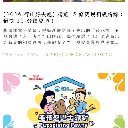
[2026 行山好去處] 精選 13 條簡易初級路線：
最快 30 分鐘登頂！
想遠離電子螢幕，呼吸新鮮空氣？香港的「後花園」有
無數適合入門者的行山路線。我們精選了 13 條遍布港
九新界的初級路段，兼顧安全性、視覺美景與歷史意
義，非常適合周末輕鬆郊遊、舒緩壓力。港島篇1....
In
INFOGRAPHICS
/
WELL-BEING
25th March, 2026 ｜