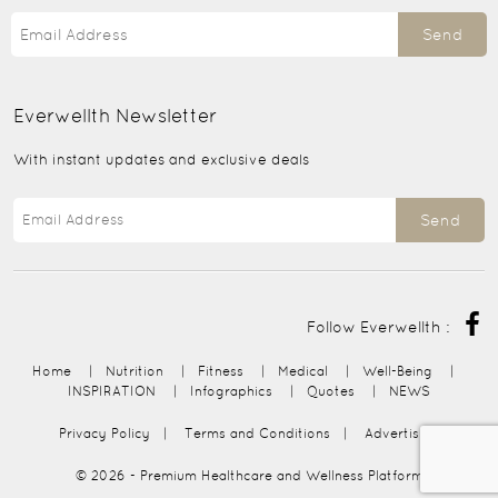
Send
Everwellth
Newsletter
With instant updates and exclusive deals
Send
Follow Everwellth :
Home
|
Nutrition
|
Fitness
|
Medical
|
Well-Being
|
INSPIRATION
|
Infographics
|
Quotes
|
NEWS
Privacy Policy
|
Terms and Conditions
|
Advertising
© 2026
- Premium Healthcare and Wellness Platform