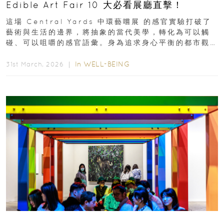
Edible Art Fair 10 大必看展廳直擊！
這場 Central Yards 中環藝嚐展 的感官實驗打破了
藝術與生活的邊界，將抽象的當代美學，轉化為可以觸
碰、可以咀嚼的感官語彙。身為追求身心平衡的都市觀
察者，我們為你精選了 10...
In
WELL-BEING
31st March, 2026 ｜