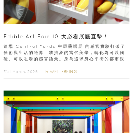
Edible Art Fair 10 大必看展廳直擊！
這場 Central Yards 中環藝嚐展 的感官實驗打破了
藝術與生活的邊界，將抽象的當代美學，轉化為可以觸
碰、可以咀嚼的感官語彙。身為追求身心平衡的都市觀
察者，我們為你精選了 10...
In
WELL-BEING
31st March, 2026 ｜