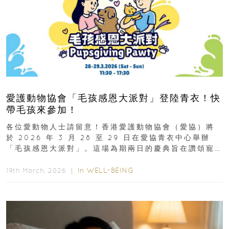
愛護動物協會「毛孩感恩大派對」登陸青衣！快
帶毛孩來參加！
各位愛動物人士請留意！香港愛護動物協會（愛協）將
於 2026 年 3 月 28 至 29 日在愛協青衣中心舉辦
「毛孩感恩大派對」。這場為期兩日的慶典旨在讚頌寵
物為我們...
In
WELL-BEING
19th March, 2026 ｜