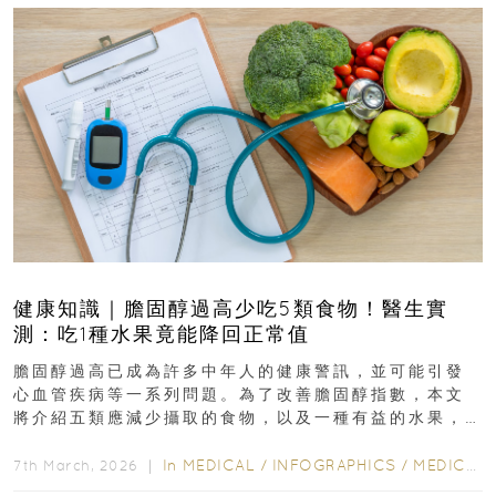
健康知識｜膽固醇過高少吃5類食物！醫生實
測：吃1種水果竟能降回正常值
膽固醇過高已成為許多中年人的健康警訊，並可能引發
心血管疾病等一系列問題。為了改善膽固醇指數，本文
將介紹五類應減少攝取的食物，以及一種有益的水果，
幫助達到理想的膽固醇水平...
In
MEDICAL
/
INFOGRAPHICS
/
MEDICAL
7th March, 2026 ｜