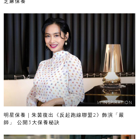
芝麻保養
In
INSPIRATION
明星保養｜朱茵復出《反起跑線聯盟2》飾演「嚴
師」 公開3大保養秘訣