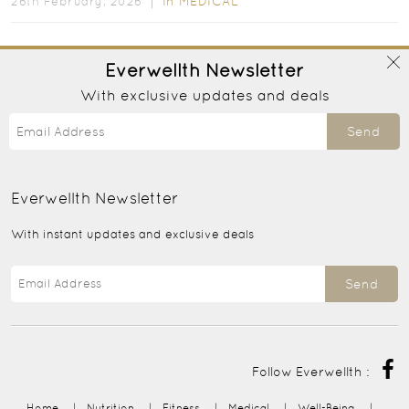
In
MEDICAL
26th February, 2026 ｜
Everwellth
Newsletter
With exclusive updates and deals
Send
Everwellth
Newsletter
With instant updates and exclusive deals
Send
Follow Everwellth :
Home
|
Nutrition
|
Fitness
|
Medical
|
Well-Being
|