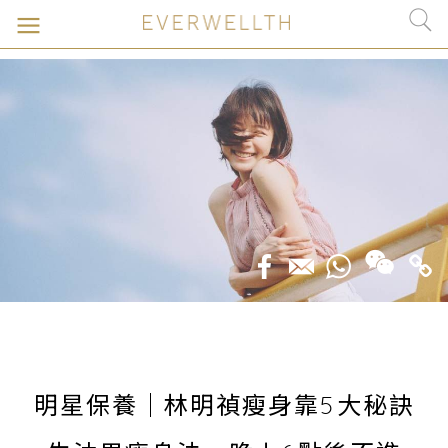
明星保養｜林明禎瘦身靠5大秘訣