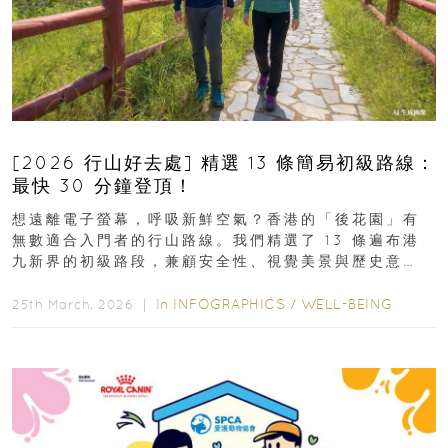
[2026 行山好去處] 精選 13 條簡易初級路線：
最快 30 分鐘登頂！
想遠離電子螢幕，呼吸新鮮空氣？香港的「後花園」有
無數適合入門者的行山路線。我們精選了 13 條遍布港
九新界的初級路段，兼顧安全性、視覺美景與歷史意
義，非常適合周末輕鬆郊遊、舒緩壓力。港島篇1....
In
INFOGRAPHICS
/
WELL-BEING
25th March, 2026 ｜