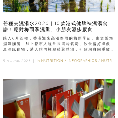
芒種去濕湯水2026｜10款港式健脾祛濕湯食
譜！應對梅雨季濕重、小朋友濕疹厭食
踏入6月芒種，香港迎來高溫多雨的梅雨季節。由於近海
濕氣瀰漫，加上都市人經常長留冷氣房、飲食偏好凍飲
及油膩食物，港人體內極易積聚體濕，引致周身困重疲
勞、頭昏身沉、腹脹消化不良及下肢浮腫等「濕重」症
狀...
In
NUTRITION
/
INFOGRAPHICS
/
NUTRITION
5th June, 2026 ｜