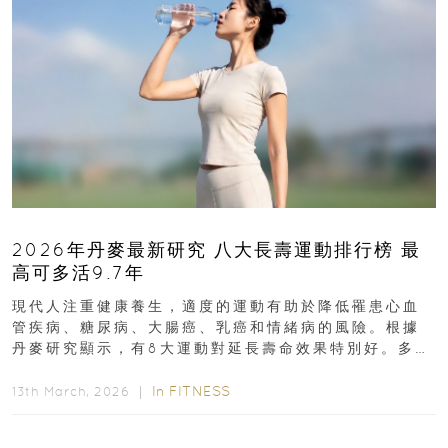
2026年丹麥最新研究 八大長壽運動排行榜 最
高可多活9.7年
現代人注重健康養生，適度的運動有助於降低罹患心血
管疾病、糖尿病、大腸癌、乳癌和情緒病的風險。根據
丹麥研究顯示，有8大運動對延長壽命效果特別好。多做
排行第一的運動，據估計顯示可多活9.7年！即看內文...
In
FITNESS
13th March, 2026 ｜