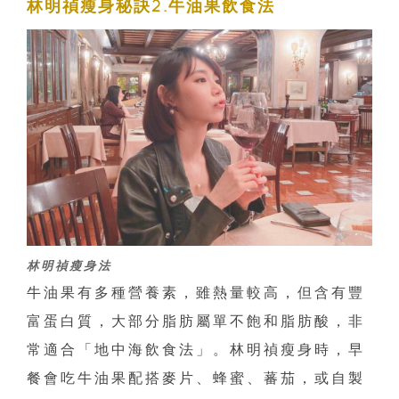
林明禎瘦身秘訣2.牛油果飲食法
林明禎瘦身法
牛油果有多種營養素，雖熱量較高，但含有豐
富蛋白質，大部分脂肪屬單不飽和脂肪酸，非
常適合「地中海飲食法」。林明禎瘦身時，早
餐會吃牛油果配搭麥片、蜂蜜、蕃茄，或自製