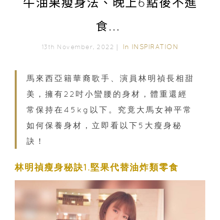
牛油果瘦身法、晚上6點後不進
食...
In
INSPIRATION
13th November, 2022｜
馬來西亞籍華裔歌手、演員林明禎長相甜
美，擁有22吋小蠻腰的身材，體重還經
常保持在45kg以下。究竟大馬女神平常
如何保養身材，立即看以下5大瘦身秘
訣！
林明禎瘦身秘訣1.堅果代替油炸類零食