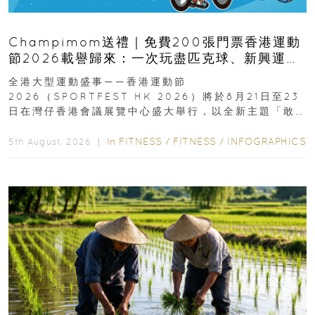
Champimom送禮｜免費200張門票香港運動
節2026載譽歸來：一次玩盡匹克球、新興運
動、街舞比賽＋逾百運動品牌展覽
全港大型運動盛事——香港運動節
2026（SPORTFEST HK 2026）將於8月21日至23
日在灣仔香港會議展覽中心盛大舉行，以全新主題「敢
運動大排檔」登場，集合...
In
FITNESS
/
FITNESS
/
INFOGRAPHICS
5th August, 2026 ｜