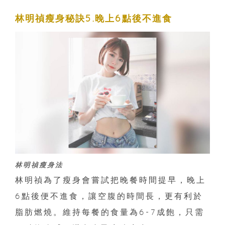
林明禎瘦身秘訣5.晚上6點後不進食
林明禎瘦身法
林明禎為了瘦身會嘗試把晚餐時間提早，晚上
6點後便不進食，讓空腹的時間長，更有利於
脂肪燃燒。維持每餐的食量為6-7成飽，只需