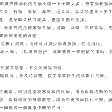
上高纖維或難消化的食物不能一下子吃太多，曾有腸梗塞
芹菜、竹筍、香菇、海帶、地瓜等。葉菜類盡量不要
化，煮菜時菜梗或老葉，也盡量把它挑掉。
，最常見的是糯米類食物，湯圓、麻糬、年糕等等。
屬於難消化的食物。
，避免狼吞虎嚥，這樣可以減少腸道負擔，促進消化。
間坐著不動，可以選擇散步、跳舞或做一些輕鬆的運動，
助於腸道順暢，避免便秘等問題。
脹、嘔吐等，應及時就醫，接受專業醫生的診斷和治療。
注健康，特別是腸梗塞這樣的疾病。通過保持均衡的
險，保持健康的身體狀態，讓過年更加愉快和平安。
一同度過一個健康快樂的節日！