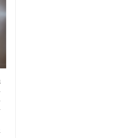
纖
科
分
有
生