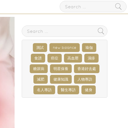
測試
new balance
瑜伽
食譜
癌症
高血壓
濕疹
糖尿病
明星保養
香港好去處
減肥
健康知識
人物專訪
名人專訪
醫生專訪
健身