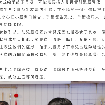
食並給予靜脈吊液，可能需要插入鼻胃管引流腸胃液
醫生會剖腹找出梗塞的小腸，在小腸開一個小傷口把
後小心把小腸開口縫合，手術便告完成。手術後病人一
食便能出院。
食物引起。幼兒腸梗塞的常見原因包括吞食了異物、
狀與成年人相似，如腹痛、腹脹、嘔吐、食欲不振、
法表達他們的症狀，如果六個月以下嬰兒出現陣發性
疼痛的時間間隔越來越短，就可能要懷疑是腸套疊引
會出現腸臟破裂、腹膜炎、腸臟缺血壞死等併發症，
克、或敗血症等併發症。