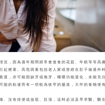
情況，因為過年期間經常會進食的花菇、年糕等等高
引起梗塞。高危因素包括老人家或曾經在肚子做過外
衰退，亦可能因缺牙或無牙，嘴嚼功能退化，未能充
可能的粘連而有一些較為收窄的腸道，大件的食物便
痛、沒有排便或放屁、肚漲，這時必須及早求醫。醫