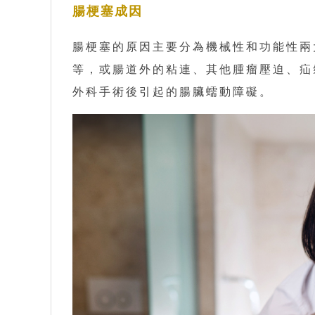
腸梗塞成因
腸梗塞的原因主要分為機械性和功能性兩
等，或腸道外的粘連、其他腫瘤壓迫、疝
外科手術後引起的腸臟蠕動障礙。