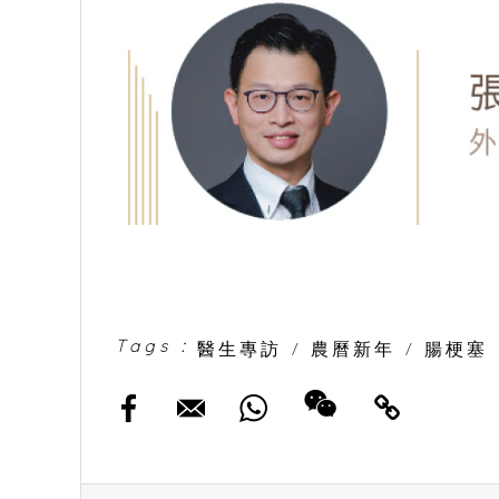
Tags :
醫生專訪
/
農曆新年
/
腸梗塞