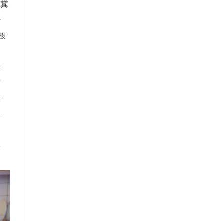
。糞
卡
般
腸
活
的
起
另