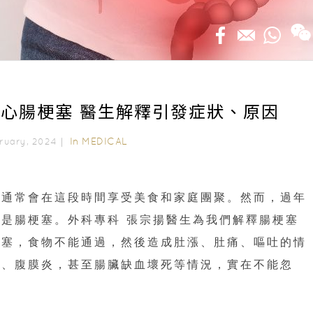
心腸梗塞 醫生解釋引發症狀、原因
In
MEDICAL
bruary, 2024｜
家通常會在這段時間享受美食和家庭團聚。然而，過年
是腸梗塞。外科專科 張宗揚醫生為我們解釋腸梗塞
阻塞，食物不能通過，然後造成肚漲、肚痛、嘔吐的情
裂、腹膜炎，甚至腸臟缺血壞死等情況，實在不能忽