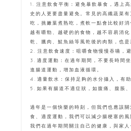
1.⁠⁠注意飲食平衡：避免暴飲暴食，遇
史的人更要盡量避免。常見的高纖蔬菜有
吃，挑嫩葉煮熟吃，煮軟一點會比較好消
越有嚼勁、越硬的的食物，越不容易消化
乾、臘肉、魷魚絲等風乾後的肉類，也是
2.⁠⁠注意飲食速度：咀嚼食物慢慢吞嚥
3.⁠適度運動：在過年期間，不要長時
進腸道運動，增加血液循環。
4.⁠適量飲水：保持足夠的水分攝入，有
5.⁠如果有腸道不適症狀，如腹痛、腹
過年是一個快樂的時刻，但我們也應該關
食、適度運動，我們可以減少腸梗塞的風
我們在過年期間關注自己的健康，與家人