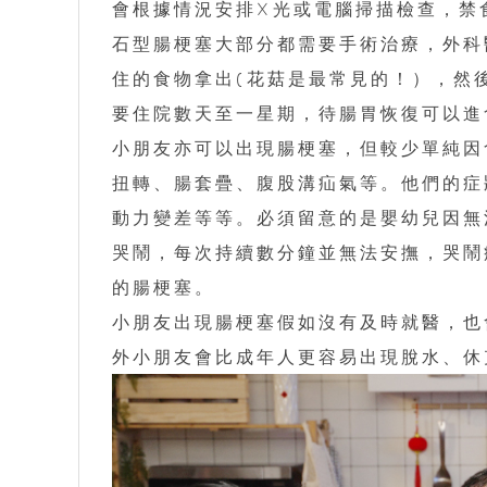
會根據情況安排X光或電腦掃描檢查，禁
石型腸梗塞大部分都需要手術治療，外科
住的食物拿出(花菇是最常見的！），然
要住院數天至一星期，待腸胃恢復可以進
小朋友亦可以出現腸梗塞，但較少單純因
扭轉、腸套疊、腹股溝疝氣等。他們的症
動力變差等等。必須留意的是嬰幼兒因無
哭鬧，每次持續數分鐘並無法安撫，哭鬧
的腸梗塞。
小朋友出現腸梗塞假如沒有及時就醫，也
外小朋友會比成年人更容易出現脫水、休