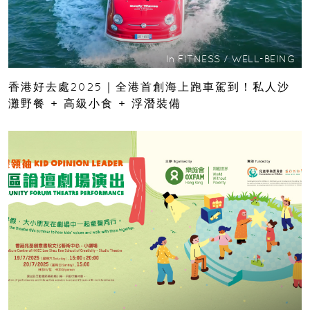
In
FITNESS
/
WELL-BEING
香港好去處2025｜全港首創海上跑車駕到！私人沙
灘野餐 + 高級小食 + 浮潛裝備