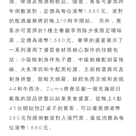
酒、啤酒及無酒精飲品。隨後，賓客可參加跨
年倒數派對，定價為每位港幣1,880元。派對
的瓶酒服務將於晚上10時半開始。 另外，賓
客亦可選擇於5樓主餐廳享用除夕夜限定嚐味
菜，定價為港幣1,680元。奢華的盛宴展示了
一系列運用了優質食材而精心製作的佳餚包
括：小龍蝦刺身伴魚子醬、中級鮪腩配胡荽辣
椒、火炙薄切和牛配黑松露、主廚精選壽司及
刺身拼盤、龍蝦天婦羅、銀鱈魚西京燒和炭燒
A4和牛西冷。Zuma將會呈獻一個充滿節日
氣氛的甜品拼盤以結束美食盛宴。從晚上8點
45分開始預訂桌子的賓客，可以優惠價港幣
280元預購倒數派對入場門票，最低消費為每
位港幣1,680元。