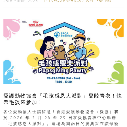
In
INFOGRAPHICS
/
WELL-BEING
25th March, 2026 ｜
愛護動物協會「毛孩感恩大派對」登陸青衣！快
帶毛孩來參加！
各位愛動物人士請留意！香港愛護動物協會（愛協）將
於 2026 年 3 月 28 至 29 日在愛協青衣中心舉辦
「毛孩感恩大派對」。這場為期兩日的慶典旨在讚頌寵