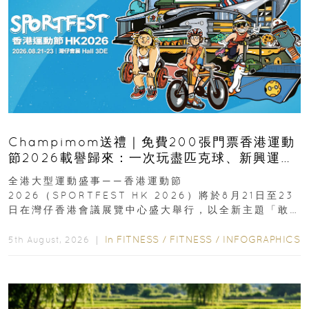
Champimom送禮｜免費200張門票香港運動
節2026載譽歸來：一次玩盡匹克球、新興運
動、街舞比賽＋逾百運動品牌展覽
全港大型運動盛事——香港運動節
2026（SPORTFEST HK 2026）將於8月21日至23
日在灣仔香港會議展覽中心盛大舉行，以全新主題「敢
運動大排檔」登場，集合...
In
FITNESS
/
FITNESS
/
INFOGRAPHICS
5th August, 2026 ｜