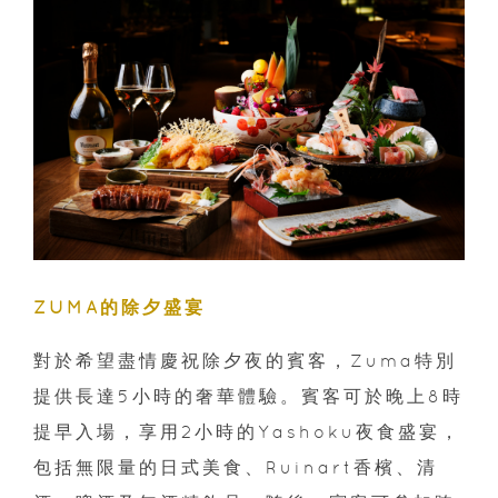
ZUMA的除夕盛宴
對於希望盡情慶祝除夕夜的賓客，Zuma特別
提供長達5小時的奢華體驗。賓客可於晚上8時
提早入場，享用2小時的Yashoku夜食盛宴，
包括無限量的日式美食、Ruinart香檳、清