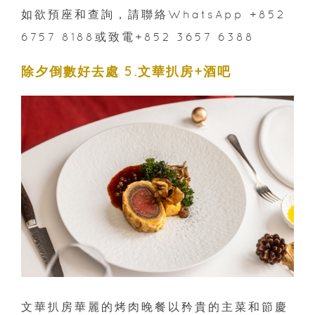
如欲預座和查詢，請聯絡WhatsApp +852
6757 8188或致電+852 3657 6388
除夕倒數好去處 5.文華扒房+酒吧
文華扒房華麗的烤肉晚餐以矜貴的主菜和節慶