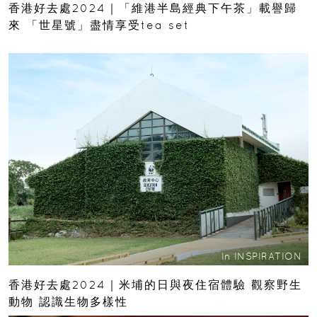
香港好去處2024｜「維港半島經典下午茶」載譽歸
來 「世星號」盡情享受tea set
In
INSPIRATION
香港好去處2024｜米埔的日與夜住宿體驗 觀察野生
動物 認識生物多樣性