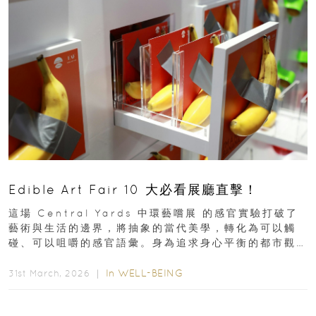
Edible Art Fair 10 大必看展廳直擊！
這場 Central Yards 中環藝嚐展 的感官實驗打破了
藝術與生活的邊界，將抽象的當代美學，轉化為可以觸
碰、可以咀嚼的感官語彙。身為追求身心平衡的都市觀
察者，我們為你精選了 10...
In
WELL-BEING
31st March, 2026 ｜