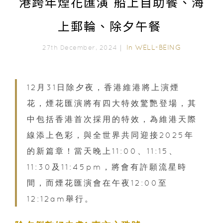
港跨年煙花匯演 船上自助餐、海
上郵輪、除夕午餐
In
WELL-BEING
27th December, 2024｜
12月31日除夕夜，香港維港將上演煙
花，煙花匯演將有四大特效驚艷登場，其
中包括香港首次採用的特效，為維港天際
線添上色彩，與全世界共同迎接2025年
的新篇章！當天晚上11:00、11:15、
11:30及11:45pm，將會有許願流星時
間，而煙花匯演會在午夜12:00至
12:12am舉行。