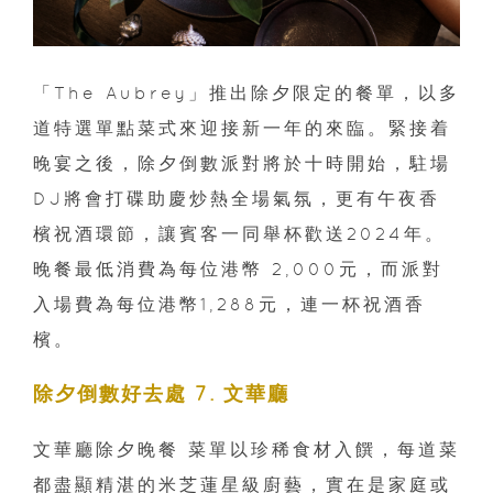
「The Aubrey」推出除夕限定的餐單，以多
道特選單點菜式來迎接新一年的來臨。緊接着
晚宴之後，除夕倒數派對將於十時開始，駐場
DJ將會打碟助慶炒熱全場氣氛，更有午夜香
檳祝酒環節，讓賓客一同舉杯歡送2024年。
晚餐最低消費為每位港幣 2,000元，而派對
入場費為每位港幣1,288元，連一杯祝酒香
檳。
除夕倒數好去處 7. 文華廳
文華廳除夕晚餐 菜單以珍稀食材入饌，每道菜
都盡顯精湛的米芝蓮星級廚藝，實在是家庭或