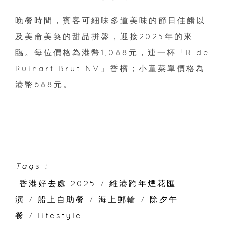
晚餐時間，賓客可細味多道美味的節日佳餚以
及美侖美奐的甜品拼盤，迎接2025年的來
臨。每位價格為港幣1,088元，連一杯「R de
Ruinart Brut NV」香檳；小童菜單價格為
港幣688元。
Tags :
香港好去處 2025
/
維港跨年煙花匯
演
/
船上自助餐
/
海上郵輪
/
除夕午
餐
/
lifestyle