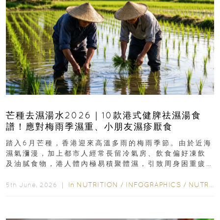
芒種去濕湯水2026｜10款港式健脾祛濕湯食
譜！應對梅雨季濕重、小朋友濕疹厭食
踏入6月芒種，香港迎來高溫多雨的梅雨季節。由於近海
濕氣瀰漫，加上都市人經常長留冷氣房、飲食偏好凍飲
及油膩食物，港人體內極易積聚體濕，引致周身困重疲
勞、頭昏身沉、腹脹消化不良及下肢浮腫等「濕重」症
狀...
In
NUTRITION
/
INFOGRAPHICS
/
NUTRITION
5th June, 2026 ｜