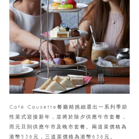
Café Causette餐廳精挑細選出一系列季節
性菜式迎接新年，並將於除夕供應午市套餐，
而元旦則供應午市及晚市套餐。兩道菜價格為
港幣538元，三道菜價格為港幣638元。