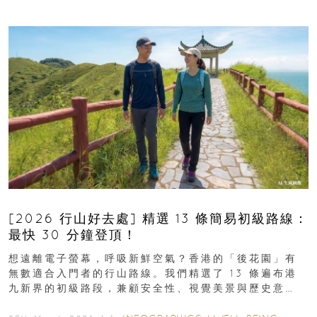
[2026 行山好去處] 精選 13 條簡易初級路線：
最快 30 分鐘登頂！
想遠離電子螢幕，呼吸新鮮空氣？香港的「後花園」有
無數適合入門者的行山路線。我們精選了 13 條遍布港
九新界的初級路段，兼顧安全性、視覺美景與歷史意
義，非常適合周末輕鬆郊遊、舒緩壓力。港島篇1....