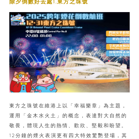
除夕倒數好去處1.東方之珠號
東方之珠號在維港上以「幸福樂章」為主題，
運用「金木水火土」的概念，表達對大自然的
敬畏，體現人生的熱情、歡欣、堅毅和盼望。
12分鐘的煙火表演更有四大特效驚艷登場，其