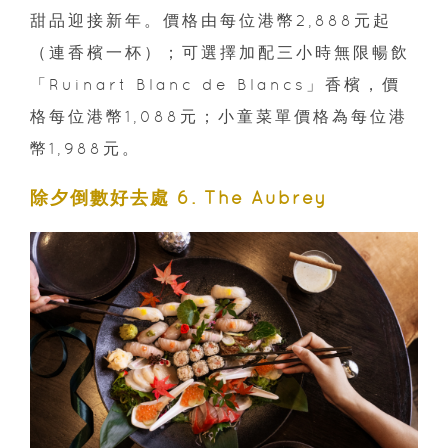
甜品迎接新年。價格由每位港幣2,888元起
（連香檳一杯）；可選擇加配三小時無限暢飲
「Ruinart Blanc de Blancs」香檳，價
格每位港幣1,088元；小童菜單價格為每位港
幣1,988元。
除夕倒數好去處 6. The Aubrey