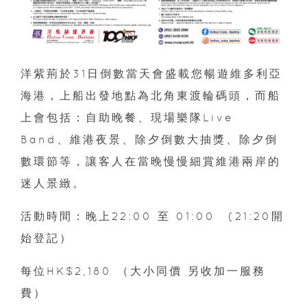
洋紫荊於31日倒數當天會盛載您暢遊維多利亞
海港，上船出發地點為北角東渡輪碼頭，而船
上會包括：自助晚餐、現場樂隊Live
Band、維港夜景、除夕倒數大抽獎、除夕倒
數環節等，讓客人在當晚慢慢細賞維港兩岸的
迷人景緻。
活動時間：晚上22:00 至 01:00 (21:20開
始登記）
每位HK$2,180 （大小同價 另收加一服務
費）