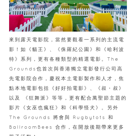
來到露天電影院，當然要觀看一系列的主流電
影！如《貓王》、《侏羅紀公園》和《哈利波
特》系列，更有各種類型的精選電影。The
Grounds也首次與香港獨立電影發行公司高
先電影院合作，慶祝本土電影製作和人才，焦
點本地電影包括《好好拍電影》、《叔・叔》
以及 《狂舞派》等等，更有配合萬聖節主題的
影片《女巫也瘋狂》和《科學怪犬》。另外
The Grounds 將會與 Rugbytots 和
BallroomBees 合作，在開放後期帶來更多