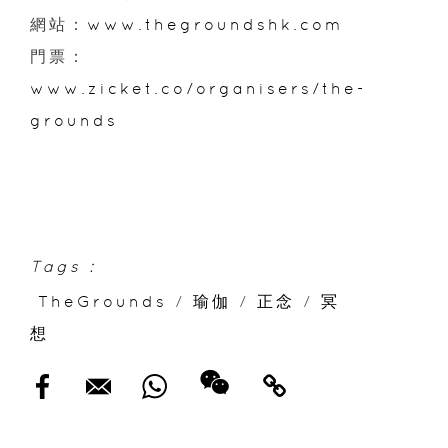
網站：
www.thegroundshk.com
門票：
www.zicket.co/organisers/the-
grounds
Tags :
TheGrounds
/
瑜伽
/
正念
/
冥
想