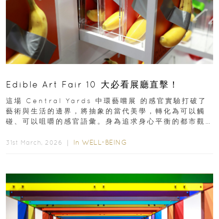
Edible Art Fair 10 大必看展廳直擊！
這場 Central Yards 中環藝嚐展 的感官實驗打破了
藝術與生活的邊界，將抽象的當代美學，轉化為可以觸
碰、可以咀嚼的感官語彙。身為追求身心平衡的都市觀
察者，我們為你精選了 10...
In
WELL-BEING
31st March, 2026 ｜