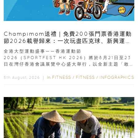
Champimom送禮｜免費200張門票香港運動
節2026載譽歸來：一次玩盡匹克球、新興運
動、街舞比賽＋逾百運動品牌展覽
全港大型運動盛事——香港運動節
2026（SPORTFEST HK 2026）將於8月21日至23
日在灣仔香港會議展覽中心盛大舉行，以全新主題「敢
運動大排檔」登場，集合...
In
FITNESS
/
FITNESS
/
INFOGRAPHICS
5th August, 2026 ｜