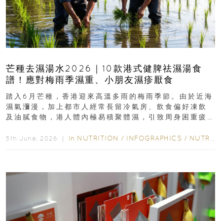
芒種去濕湯水2026｜10款港式健脾祛濕湯食
譜！應對梅雨季濕重、小朋友濕疹厭食
踏入6月芒種，香港迎來高溫多雨的梅雨季節。由於近海
濕氣瀰漫，加上都市人經常長留冷氣房、飲食偏好凍飲
及油膩食物，港人體內極易積聚體濕，引致周身困重疲
勞、頭昏身沉、腹脹消化不良及下肢浮腫等「濕重」症
狀...
In
NUTRITION
/
INFOGRAPHICS
/
NUTRITION
5th June, 2026 ｜