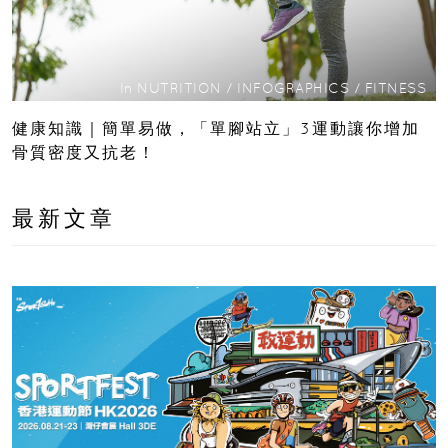
In
NUTRITION
/
INFOGRAPHICS
/
FITNESS
健康知識｜簡單易做，「單腳站立」3運動讓你增加
骨質密度又抗老！
最新文章