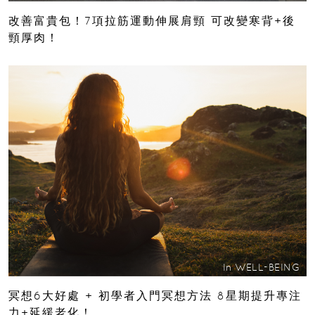
改善富貴包！7項拉筋運動伸展肩頸 可改變寒背+後
頸厚肉！
In
WELL-BEING
冥想6大好處 + 初學者入門冥想方法 8星期提升專注
力+延緩老化！