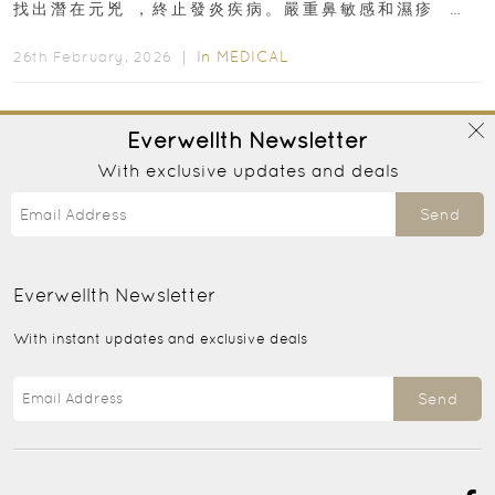
找出潛在元兇 ，終止發炎疾病。嚴重鼻敏感和濕疹 生
活用品、常吃食物可...
In
MEDICAL
26th February, 2026 ｜
Everwellth
Newsletter
With exclusive updates and deals
Send
Everwellth
Newsletter
With instant updates and exclusive deals
Send