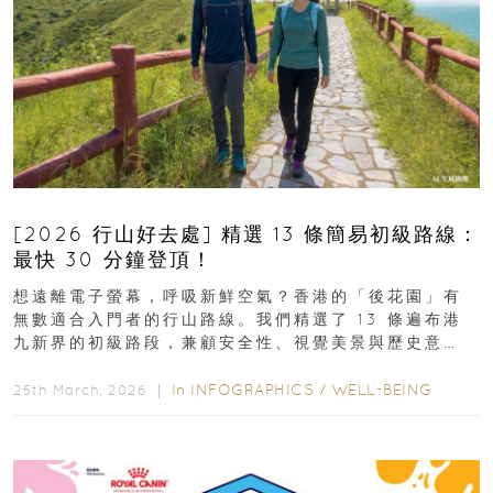
[2026 行山好去處] 精選 13 條簡易初級路線：
最快 30 分鐘登頂！
想遠離電子螢幕，呼吸新鮮空氣？香港的「後花園」有
無數適合入門者的行山路線。我們精選了 13 條遍布港
九新界的初級路段，兼顧安全性、視覺美景與歷史意
義，非常適合周末輕鬆郊遊、舒緩壓力。港島篇1....
In
INFOGRAPHICS
/
WELL-BEING
25th March, 2026 ｜