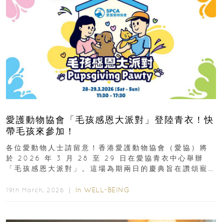
愛護動物協會「毛孩感恩大派對」登陸青衣！快
帶毛孩來參加！
各位愛動物人士請留意！香港愛護動物協會（愛協）將
於 2026 年 3 月 28 至 29 日在愛協青衣中心舉辦
「毛孩感恩大派對」。這場為期兩日的慶典旨在讚頌寵
物為我們...
In
WELL-BEING
19th March, 2026 ｜