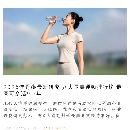
2026年丹麥最新研究 八大長壽運動排行榜 最
高可多活9.7年
現代人注重健康養生，適度的運動有助於降低罹患心血
管疾病、糖尿病、大腸癌、乳癌和情緒病的風險。根據
丹麥研究顯示，有8大運動對延長壽命效果特別好。多做
排行第一的運動，據估計顯示可多活9.7年！即看內文...
In
FITNESS
13th March, 2026 ｜