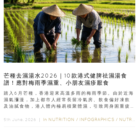
芒種去濕湯水2026｜10款港式健脾祛濕湯食
譜！應對梅雨季濕重、小朋友濕疹厭食
踏入6月芒種，香港迎來高溫多雨的梅雨季節。由於近海
濕氣瀰漫，加上都市人經常長留冷氣房、飲食偏好凍飲
及油膩食物，港人體內極易積聚體濕，引致周身困重疲
勞、頭昏身沉、腹脹消化不良及下肢浮腫等「濕重」症
狀...
In
NUTRITION
/
INFOGRAPHICS
/
NUTRITION
5th June, 2026 ｜