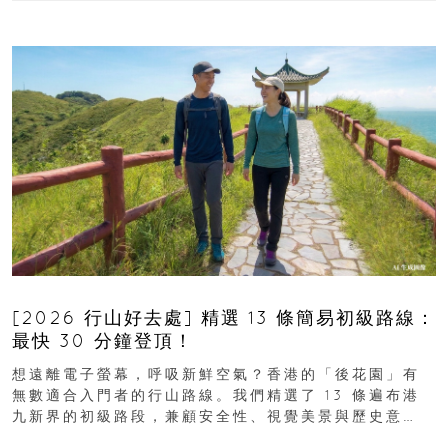
[2026 行山好去處] 精選 13 條簡易初級路線：
最快 30 分鐘登頂！
想遠離電子螢幕，呼吸新鮮空氣？香港的「後花園」有
無數適合入門者的行山路線。我們精選了 13 條遍布港
九新界的初級路段，兼顧安全性、視覺美景與歷史意
義，非常適合周末輕鬆郊遊、舒緩壓力。港島篇1....