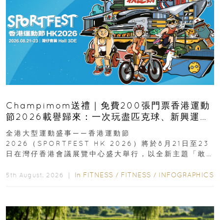
Champimom送禮｜免費200張門票香港運動
節2026載譽歸來：一次玩盡匹克球、新興運
動、街舞比賽＋逾百運動品牌展覽
全港大型運動盛事——香港運動節
2026（SPORTFEST HK 2026）將於8月21日至23
日在灣仔香港會議展覽中心盛大舉行，以全新主題「敢
運動大排檔」登場，集合...
In
FITNESS
/
FITNESS
/
INFOGRAPHICS
5th August, 2026 ｜