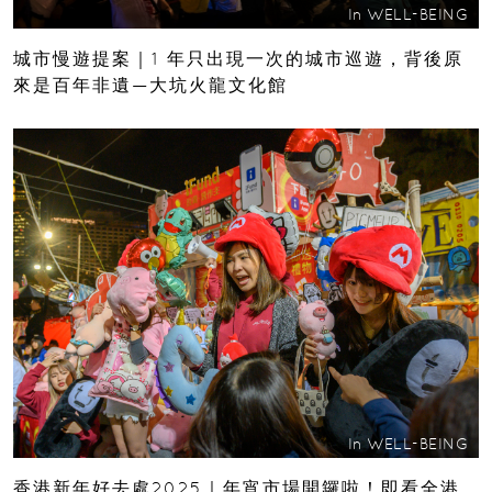
In
WELL-BEING
城市慢遊提案｜1 年只出現一次的城市巡遊，背後原
來是百年非遺—大坑火龍文化館
In
WELL-BEING
香港新年好去處2025｜年宵市場開鑼啦！即看全港