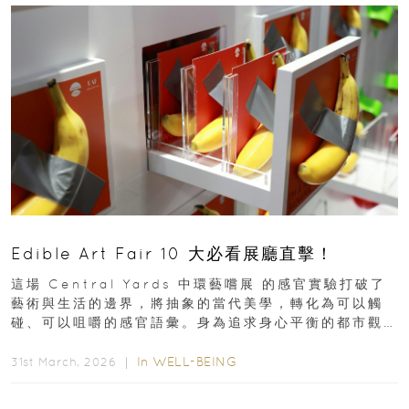
Edible Art Fair 10 大必看展廳直擊！
這場 Central Yards 中環藝嚐展 的感官實驗打破了
藝術與生活的邊界，將抽象的當代美學，轉化為可以觸
碰、可以咀嚼的感官語彙。身為追求身心平衡的都市觀
察者，我們為你精選了 10...
In
WELL-BEING
31st March, 2026 ｜