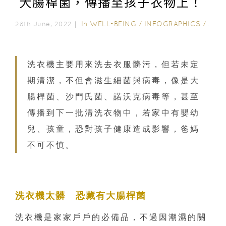
大腸桿菌，傳播至孩子衣物上！
In
WELL-BEING
/
INFOGRAPHICS
/
WEL
28th June, 2022｜
洗衣機主要用來洗去衣服髒污，但若未定
期清潔，不但會滋生細菌與病毒，像是大
腸桿菌、沙門氏菌、諾沃克病毒等，甚至
傳播到下一批清洗衣物中，若家中有嬰幼
兒、孩童，恐對孩子健康造成影響，爸媽
不可不慎。
洗衣機太髒 恐藏有大腸桿菌
洗衣機是家家戶戶的必備品，不過因潮濕的關