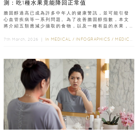
測：吃1種水果竟能降回正常值
膽固醇過高已成為許多中年人的健康警訊，並可能引發
心血管疾病等一系列問題。為了改善膽固醇指數，本文
將介紹五類應減少攝取的食物，以及一種有益的水果，
幫助達到理想的膽固醇水平...
In
MEDICAL
/
INFOGRAPHICS
/
MEDICAL
7th March, 2026 ｜