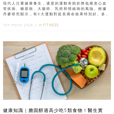
現代人注重健康養生，適度的運動有助於降低罹患心血
管疾病、糖尿病、大腸癌、乳癌和情緒病的風險。根據
丹麥研究顯示，有8大運動對延長壽命效果特別好。多做
排行第一的運動，據估計顯示可多活9.7年！即看內文...
In
FITNESS
13th March, 2026 ｜
健康知識｜膽固醇過高少吃5類食物！醫生實