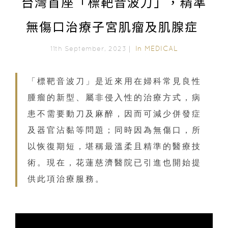
台灣首座「標靶音波刀」，精準
無傷口治療子宮肌瘤及肌腺症
In
MEDICAL
11th September, 2023｜
「標靶音波刀」是近來用在婦科常見良性
腫瘤的新型、屬非侵入性的治療方式，病
患不需要動刀及麻醉，因而可減少併發症
及器官沾黏等問題；同時因為無傷口，所
以恢復期短，堪稱最溫柔且精準的醫療技
術。現在，花蓮慈濟醫院已引進也開始提
供此項治療服務。