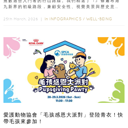
無數適合入門者的行山路線。我們精選了 13 條遍布港
九新界的初級路段，兼顧安全性、視覺美景與歷史意
義，非常適合周末輕鬆郊遊、舒緩壓力。港島篇1....
In
INFOGRAPHICS
/
WELL-BEING
25th March, 2026 ｜
愛護動物協會「毛孩感恩大派對」登陸青衣！快
帶毛孩來參加！