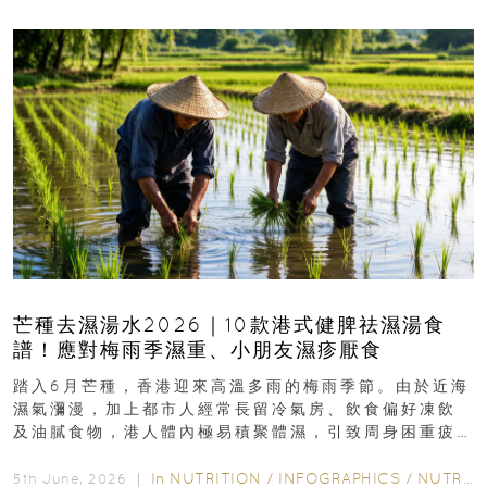
芒種去濕湯水2026｜10款港式健脾祛濕湯食
譜！應對梅雨季濕重、小朋友濕疹厭食
踏入6月芒種，香港迎來高溫多雨的梅雨季節。由於近海
濕氣瀰漫，加上都市人經常長留冷氣房、飲食偏好凍飲
及油膩食物，港人體內極易積聚體濕，引致周身困重疲
勞、頭昏身沉、腹脹消化不良及下肢浮腫等「濕重」症
狀...
In
NUTRITION
/
INFOGRAPHICS
/
NUTRITION
5th June, 2026 ｜