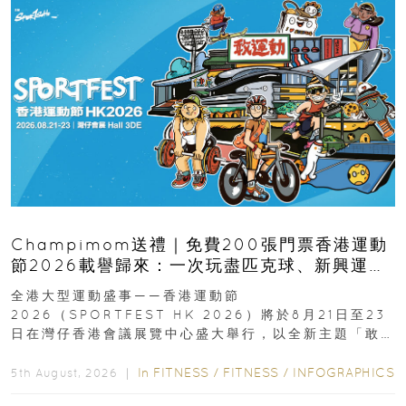
Champimom送禮｜免費200張門票香港運動
節2026載譽歸來：一次玩盡匹克球、新興運
動、街舞比賽＋逾百運動品牌展覽
全港大型運動盛事——香港運動節
2026（SPORTFEST HK 2026）將於8月21日至23
日在灣仔香港會議展覽中心盛大舉行，以全新主題「敢
運動大排檔」登場，集合...
In
FITNESS
/
FITNESS
/
INFOGRAPHICS
5th August, 2026 ｜