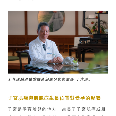
▲花蓮慈濟醫院婦產部兼研究部主任 丁大清。
子宮肌瘤與肌腺症生長位置對受孕的影響
子宮是孕育胎兒的地方，當長了子宮肌瘤或肌