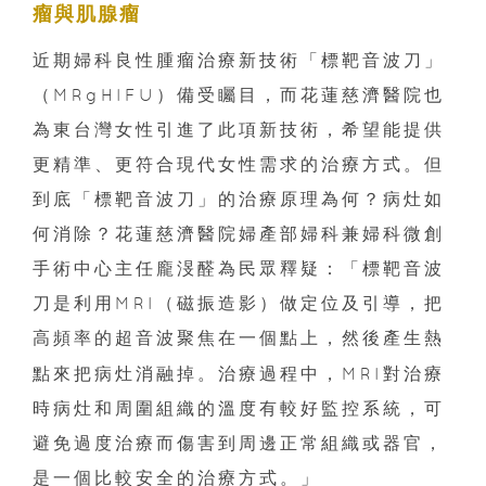
瘤與肌腺瘤
近期婦科良性腫瘤治療新技術「標靶音波刀」
（MRgHIFU）備受矚目，而花蓮慈濟醫院也
為東台灣女性引進了此項新技術，希望能提供
更精準、更符合現代女性需求的治療方式。但
到底「標靶音波刀」的治療原理為何？病灶如
何消除？花蓮慈濟醫院婦產部婦科兼婦科微創
手術中心主任龐渂醛為民眾釋疑：「標靶音波
刀是利用MRI（磁振造影）做定位及引導，把
高頻率的超音波
在一個點上，然後產生熱
聚焦
點來把病灶消融掉。治療過程中，MRI對治療
時病灶和周圍組織的溫度有較好監控系統，可
避免過度治療而傷害到周邊正常組織或器官，
是一個比較安全的治療方式。」