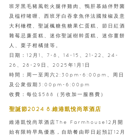
班牙黑毛豬風乾火腿伴雞肉、鴨肝慕絲伴野菌
及榅桲啫喱、西班牙白吞拿魚伴法國辣椒及意
大利橄欖、聖誕楓糖焦糖果仁蛋糕、節日紅酒
雜莓忌廉蛋糕、迷你聖誕樹幹蛋糕、迷你薑餅
人、栗子柑橘撻等。
日期：12月1、7-8、14-15、21-22、24-
26、28-29日、2025年1月1日
時間：周一至周六2:30pm-6:00pm、周日
及公衆假期3:00pm-6:00pm
收費：每位$588（另收加一服務費）
聖誕節2024 8.維港凱悅尚萃酒店
維港凱悅尚萃酒店The Farmhouse12月開
始有限時早鳥優惠，自助餐由即日起預訂12月