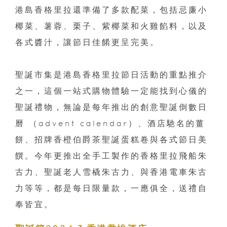
港島香格里拉還準備了多款配菜，包括忌廉小
椰菜、薯蓉、栗子、紫椰菜和火雞餡料，以及
各式醬汁，讓節日佳餚更呈完美。
聖誕市集是港島香格里拉節日活動的重點推介
之一，這個一站式購物體驗一定能找到心儀的
聖誕禮物，無論是每年推出的創意聖誕倒數日
曆 （advent calendar）、酒店馳名的薑
餅、招牌香橙伯爵茶聖誕蛋糕卷與各式節日美
饌。今年更推出全手工製作的香格里拉飛船朱
古力、聖誕老人雪橇朱古力、與香港電車朱古
力等等，都是每日限量款，一應俱全，送禮自
奉皆宜。