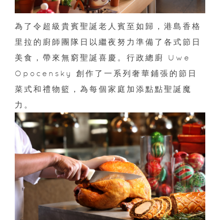
為了令超級貴賓聖誕老人賓至如歸，港島香格
里拉的廚師團隊日以繼夜努力準備了各式節日
美食，帶來無窮聖誕喜慶。行政總廚 Uwe
Opocensky 創作了一系列奢華鋪張的節日
菜式和禮物籃，為每個家庭加添點點聖誕魔
力。