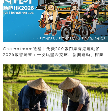
In
FITNESS
/
FITNESS
/
INFOGRAPHICS
Champimom送禮｜免費200張門票香港運動節
2026載譽歸來：一次玩盡匹克球、新興運動、街舞
比賽＋逾百運動品牌展覽