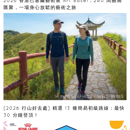
2026 香港巴塞爾藝術展 Art Basel：240 間藝廊
匯聚，一場身心放鬆的藝術之旅
In
INFOGRAPHICS
/
WELL-BEING
[2026 行山好去處] 精選 13 條簡易初級路線：最快
30 分鐘登頂！