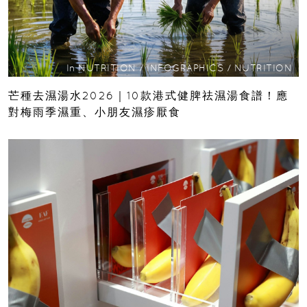
In
NUTRITION
/
INFOGRAPHICS
/
NUTRITION
芒種去濕湯水2026｜10款港式健脾祛濕湯食譜！應
對梅雨季濕重、小朋友濕疹厭食