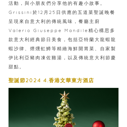
活動，與小朋友們分享他的有趣小故事。
Grissini於12月25日供應的五道菜聖誕晚餐
呈現來自意大利的傳統風味，餐廳主廚
Valerio Giuseppe Mandile精心構思多
款意大利經典節日美食，包括亞特蘭大龍蝦龍
蝦沙律、煙燻虹鱒等精緻海鮮開胃菜、自家製
伊比利亞豬肉凍佐雞湯，以及傳統意大利節慶
甜點。
聖誕節2024 4.香港文華東方酒店