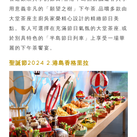
用意義非凡的「願望之樹」下午茶,品嚐多款由
大堂茶座主廚吳家榮精心設計的精緻節日美
點。客人可選擇在充滿節日氣氛的大堂茶座,或
於別具特色的「半島節日列車」上享受一場華
麗的下午茶饗宴。
聖誕節2024 2.港島香格里拉