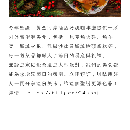
今年聖誕，黃金海岸酒店聆渢咖啡廳提供一系
列外賣聖誕美食，包括：原隻燒火雞、燒羊
架、聖誕火腿、凱撒沙律及聖誕樹頭蛋糕等，
每一道菜品都融入了節日的暖意與祝福。
無論是家庭聚會還是大型派對，我們的美食都
能為您增添節日的氛圍。立即預訂，與摰親好
友一同分享這份美味，讓這個聖誕更添色彩！
詳情：
https://bitly.cx/C4unxj