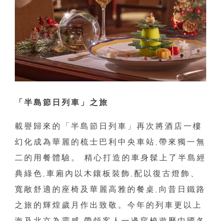
「半島節日列車」之旅
載譽歸來的「半島節日列車」再次將酒店一樓
幻化成為華麗的梳士巴利中央車站,帶來獨一無
二的用餐體驗。 精心打造的車身髹上了半島經
典綠色,車廂內以木鑲板裝飾,配以復古燈飾、
寬敞舒適的座椅及華麗高雅的餐桌,向昔日鐵路
之旅的輝煌歲月作出致敬。今年的列車更以上
海及北京為靈感,帶領客人一邊穿梭遊歷中國各