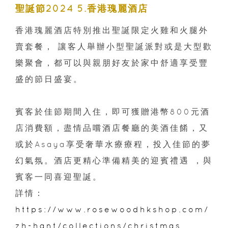
聖誕節2024 5.香港瑰麗酒店
香港瑰麗酒店特別推出聖誕限定火雞和火腿外
賣套餐， 讓客人舉辦小型聖誕派對或是大型歡
樂聚會，都可以與親朋好友於家中舒適享受豐
盛的節日盛宴。
賓客於佳節期間入住，即可獲贈港幣800元酒
店消費額，盡情品嚐酒店餐廳的美酒佳餚，又
或於Asaya享受奢華水療療程，投入佳節的夢
幻氣氛。酒店更精心準備精美的迎賓禮遇 ，與
賓客一同喜迎聖誕。
詳情：
https://www.rosewoodhkshop.com/
zh-hant/collections/christmas