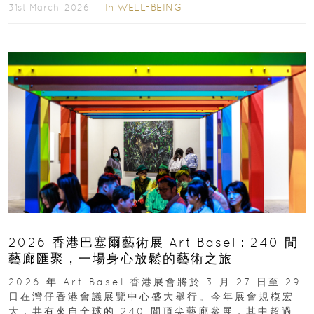
In
WELL-BEING
31st March, 2026 ｜
2026 香港巴塞爾藝術展 Art Basel：240 間
藝廊匯聚，一場身心放鬆的藝術之旅
2026 年 Art Basel 香港展會將於 3 月 27 日至 29
日在灣仔香港會議展覽中心盛大舉行。今年展會規模宏
大，共有來自全球的 240 間頂尖藝廊參展，其中超過半