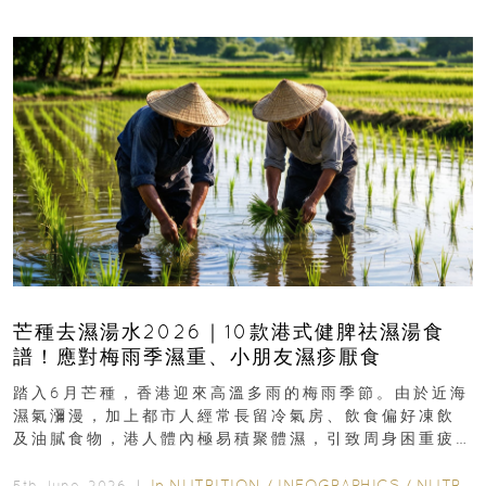
芒種去濕湯水2026｜10款港式健脾祛濕湯食
譜！應對梅雨季濕重、小朋友濕疹厭食
踏入6月芒種，香港迎來高溫多雨的梅雨季節。由於近海
濕氣瀰漫，加上都市人經常長留冷氣房、飲食偏好凍飲
及油膩食物，港人體內極易積聚體濕，引致周身困重疲
勞、頭昏身沉、腹脹消化不良及下肢浮腫等「濕重」症
狀...
In
NUTRITION
/
INFOGRAPHICS
/
NUTRITION
5th June, 2026 ｜