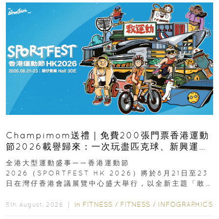
Champimom送禮｜免費200張門票香港運動
節2026載譽歸來：一次玩盡匹克球、新興運
動、街舞比賽＋逾百運動品牌展覽
全港大型運動盛事——香港運動節
2026（SPORTFEST HK 2026）將於8月21日至23
日在灣仔香港會議展覽中心盛大舉行，以全新主題「敢
運動大排檔」登場，集合...
In
FITNESS
/
FITNESS
/
INFOGRAPHICS
5th August, 2026 ｜