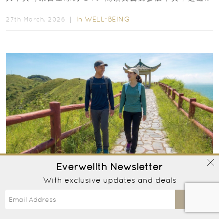
數來自亞太地區...
In
WELL-BEING
27th March, 2026 ｜
Everwellth
Newsletter
With exclusive updates and deals
[2026 行山好去處] 精選 13 條簡易初級路線：
最快 30 分鐘登頂！
Send
想遠離電子螢幕，呼吸新鮮空氣？香港的「後花園」有