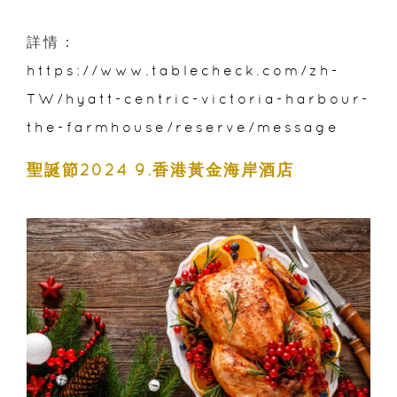
詳情：
https://www.tablecheck.com/zh-
TW/hyatt-centric-victoria-harbour-
the-farmhouse/reserve/message
聖誕節2024 9.香港黃金海岸酒店