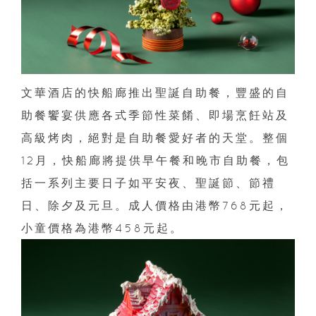
文華酒店的快船廊推出聖誕自助餐，豐盛的自
助餐饗宴供應各式季節性菜餚、即場烹飪站及
高級烤肉，絕對是自助餐愛好者的天堂。整個
12月，快船廊將提供早午餐和晚市自助餐，包
括一系列主要日子如平安夜、聖誕節、節禮
日、除夕及元旦。成人價格由港幣768元起，
小童價格為港幣458元起。