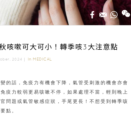
秋咳嗽可大可小！轉季咳3大注意點
In
MEDICAL
ctober, 2024｜
改變的話，免疫力有機會下降，氣管受刺激的機會亦會
，免疫力較弱更易咳嗽不停，如果處理不當，輕則晚上
器官問題或氣管敏感症狀，手尾更長！不想受到轉季咳
個要點。