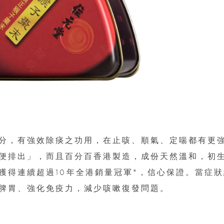
分，有強效除痰之功用，在止咳、順氣、定喘都有更
便排出」，而且百分百香港製造，成份天然溫和，初
獲得連續超過10年全港銷量冠軍*，信心保證。當症狀
脾胃、強化免疫力，減少咳嗽復發問題。