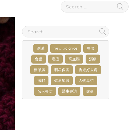
測試
new balance
瑜伽
食譜
癌症
高血壓
濕疹
糖尿病
明星保養
香港好去處
減肥
健康知識
人物專訪
名人專訪
醫生專訪
健身