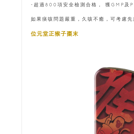
-超過800項安全檢測合格， 獲GMP及
如果痰咳問題嚴重，久咳不癒，可考慮先
位元堂正猴子棗末