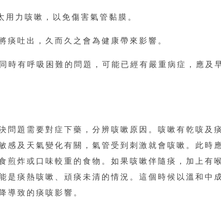
免太用力咳嗽，以免傷害氣管黏膜。
式將痰吐出，久而久之會為健康帶來影響。
嗽同時有呼吸困難的問題，可能已經有嚴重病症，應及
決問題需要對症下藥，分辨咳嗽原因。咳嗽有乾咳及
敏感及天氣變化有關，氣管受到刺激就會咳嗽。此時
食煎炸或口味較重的食物。如果咳嗽伴隨痰，加上有
能是痰熱咳嗽、頑痰未清的情況。這個時候以溫和中
降導致的痰咳影響。