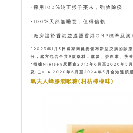
-採用100%純正猴子棗末，強效除痰
-100%天然無睡意，值得信賴
-廠房設於香港並遵照香港GMP標準及澳
^2023年1月5日國家衛健委發布新型疫病的診
分，處方包含合共9款藥材︰黨參、炒白朮、茯
*根據Nielsen尼爾森2013年6月至202
及IQVIA 2020年6月至2024年5月全港
珮夫人蜂膠潤喉糖(柑桔檸檬味)