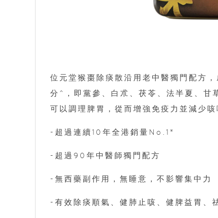
位元堂猴棗除痰散沿用老中醫獨門配方，
分^，即黨參、白朮、茯苓、法半夏、甘
可以調理脾胃，從而增強免疫力並減少咳
-超過連續10年全港銷量No.1*
-超過90年中醫師獨門配方
-無西藥副作用，無睡意，不影響集中力
-有效除痰順氣、健肺止咳、健脾益胃、