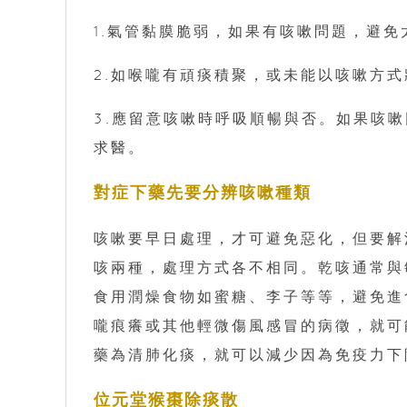
1.氣管黏膜脆弱，如果有咳嗽問題，避
2.如喉嚨有頑痰積聚，或未能以咳嗽方
3.應留意咳嗽時呼吸順暢與否。如果咳
求醫。
對症下藥先要分辨咳嗽種類
咳嗽要早日處理，才可避免惡化，但要解
咳兩種，處理方式各不相同。乾咳通常與
食用潤燥食物如蜜糖、李子等等，避免進
嚨痕癢或其他輕微傷風感冒的病徵，就可
藥為清肺化痰，就可以減少因為免疫力下
位元堂猴棗除痰散