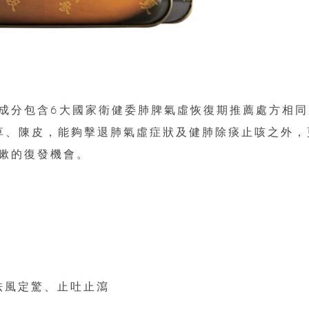
成分包含6大國家衛健委肺脾氣虛恢復期推薦處方相同
草、陳皮，能夠擊退肺氣虛症狀及健肺除痰止咳之外，
嗽的復發機會。
祛風定驚、止吐止瀉