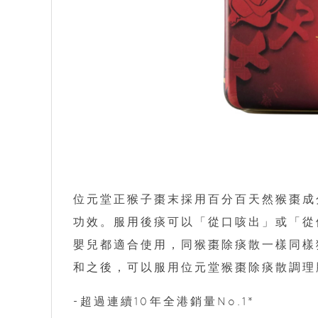
位元堂正猴子棗末採用百分百天然猴棗成
功效。服用後痰可以「從口咳出」或「從
嬰兒都適合使用，同猴棗除痰散一樣同樣
和之後，可以服用位元堂猴棗除痰散調理
-超過連續10年全港銷量No.1*