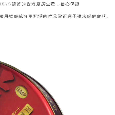
PIC/S認證的香港廠房生產，信心保證
服用猴棗成分更純淨的位元堂正猴子棗末緩解症狀。