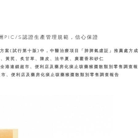
洲PIC/S認證生產管理規範，信心保證
療方案(試行第十版)中，中醫治療項目「肺脾氣虛証」推薦處方
苓、黃芪、炙甘草、陳皮、法半夏、廣藿香和砂仁
0年5月全港連鎖超市、便利店及藥房化痰止咳藥猴棗散類別零售調查
連鎖超市、便利店及藥房化痰止咳藥猴棗散類別零售調查報告