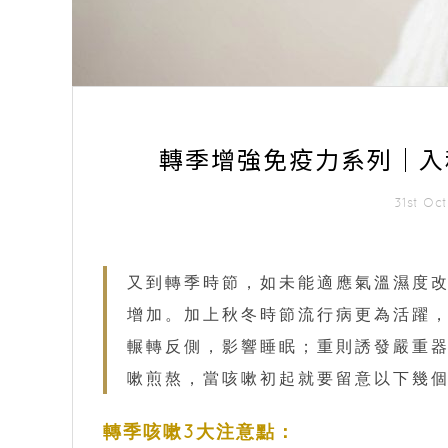
轉季增強免疫力系列｜入
31st O
又到轉季時節，如未能適應氣溫濕度
增加。加上秋冬時節流行病更為活躍
輾轉反側，影響睡眠；重則誘發嚴重
嗽煎熬，當咳嗽初起就要留意以下幾
轉季咳嗽3大注意點：