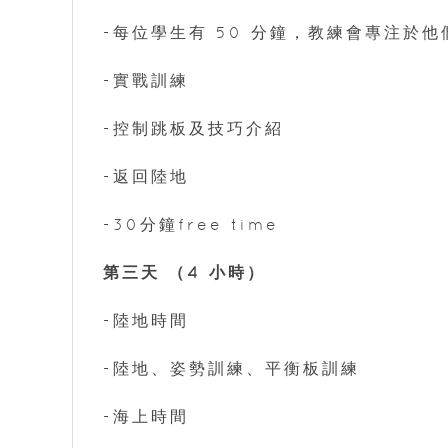
-每位學生有 50 分鐘，教練會專注於
-實戰訓練
-控制跳板及技巧介紹
-返回陸地
-30分鐘free time
第三天 （4 小時）
-陸地時間
-陸地、姿勢訓練、平衡板訓練
-海上時間