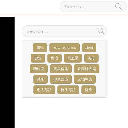
測試
new balance
瑜伽
食譜
癌症
高血壓
濕疹
糖尿病
明星保養
香港好去處
減肥
健康知識
人物專訪
名人專訪
醫生專訪
健身