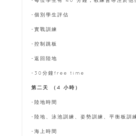
-每位學生有 40 分鐘，教練會專注於
-個別學生評估
-實戰訓練
-控制跳板
-返回陸地
-30分鐘free time
第二天 （4 小時）
-陸地時間
-陸地、泳池訓練、姿勢訓練、平衡板訓
-海上時間