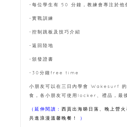
-每位學生有 50 分鐘，教練會專注於
-實戰訓練
-控制跳板及技巧介紹
-返回陸地
-頒發證書
-30分鐘free time
小朋友可以在三日內學會 Wakesur
食，各小朋友可使用locker、禮品，
（延伸閱讀：
西貢出海睇日落、晚上營火看星星
共進浪漫溫馨晚餐！
）