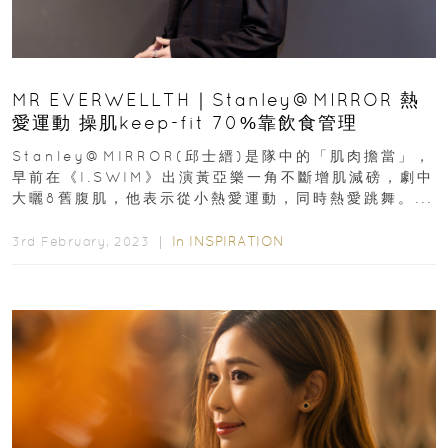
MR EVERWELLTH｜Stanley@MIRROR 熱
愛運動 操肌keep-fit 70%靠飲食管理
Stanley@MIRROR(邱士縉)是隊中的「肌肉擔當」，
早前在《I.SWIM》出演黃亞樂一角不斷增肌減磅，劇中
大曬8舊腹肌，他表示從小熱愛運動，同時熱愛跳舞。...
In
INSPIRATION
3rd February, 2023 ｜