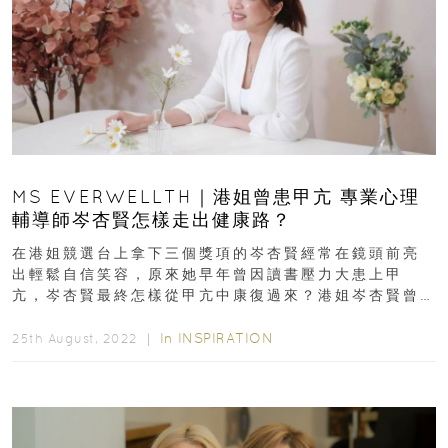
MS EVERWELLTH｜港姐曾患甲亢 專業心理
輔導師岑杏賢怎樣走出健康路？
在港姐競選台上拿下三個獎項的岑杏賢經常在鏡頭前亮
出輕鬆自信笑容，原來她早年曾因讀書壓力大患上甲
亢，岑杏賢最終怎樣從甲亢中康復過來？港姐岑杏賢曾
患甲亢 - 初次確診岑杏...
In
INSPIRATION
25th August, 2022 ｜