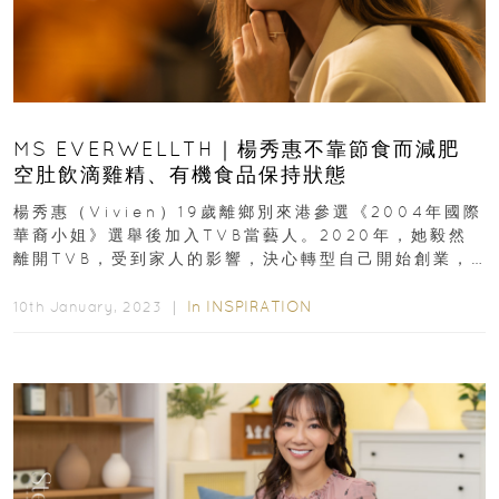
MS EVERWELLTH｜楊秀惠不靠節食而減肥
空肚飲滴雞精、有機食品保持狀態
楊秀惠（Vivien）19歲離鄉別來港參選《2004年國際
華裔小姐》選舉後加入TVB當藝人。2020年，她毅然
離開TVB，受到家人的影響，決心轉型自己開始創業，
專心經營美容生意...
In
INSPIRATION
10th January, 2023 ｜