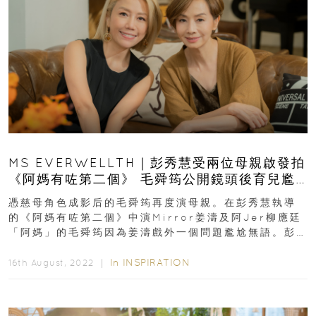
MS EVERWELLTH｜彭秀慧受兩位母親啟發拍
《阿媽有咗第二個》 毛舜筠公開鏡頭後育兒尷
尬事
憑慈母角色成影后的毛舜筠再度演母親。在彭秀慧執導
的《阿媽有咗第二個》中演Mirror姜濤及阿Jer柳應廷
「阿媽」的毛舜筠因為姜濤戲外一個問題尷尬無語。彭
秀慧受毛舜筠與...
In
INSPIRATION
16th August, 2022 ｜