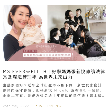
MS EVERWELLTH｜好學媽媽張新悅修讀法律
系及環境管理學 為世界未來出力
生幾多個好？近年全球出生率不斷下降，新世代家庭計
劃傾向保守審慎，但張新悅 Nicola 沒有奉行一個起、
兩個止方案。她是怎樣走過十年抱四的懷孕路？碩士級
好學媽媽如何堅...
In
WELL-BEING
25th May, 2022 ｜