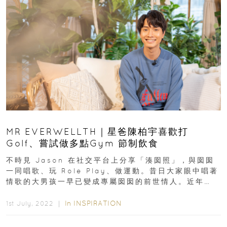
MR EVERWELLTH｜星爸陳柏宇喜歡打
Golf、嘗試做多點Gym 節制飲食
不時見 Jason 在社交平台上分享「湊囡照」，與囡囡
一同唱歌、玩 Role Play、做運動。昔日大家眼中唱著
情歌的大男孩一早已變成專屬囡囡的前世情人。近年
Jason 的慈父形象深入民心...
In
INSPIRATION
1st July, 2022 ｜