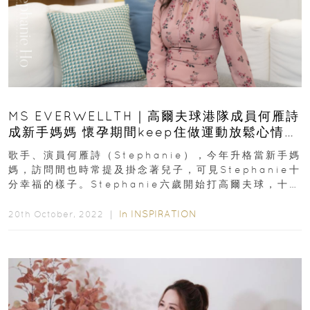
MS EVERWELLTH｜高爾夫球港隊成員何雁詩
成新手媽媽 懷孕期間keep住做運動放鬆心情：
「有情緒會靠寫歌、日記、練靜觀抒發！」
歌手、演員何雁詩（Stephanie），今年升格當新手媽
媽，訪問間也時常提及掛念著兒子，可見Stephanie十
分幸福的樣子。Stephanie六歲開始打高爾夫球，十歲
便加入了港隊，日後...
In
INSPIRATION
20th October, 2022 ｜