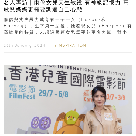
名人專訪｜雨僑女兒天生敏銳 有神級記憶力 高
敏兒媽媽更需要調適自己心態
雨僑與丈夫羅力威育有一子一女（Harper和
Harvey），生下第一胎後，她發現女兒（Harper）有
高敏兒的特質，未想過照顧女兒需要花更多力氣，對小
小細節反應可能會很大，環境上只要有一點點不同...
In
INSPIRATION
26th January, 2024 ｜