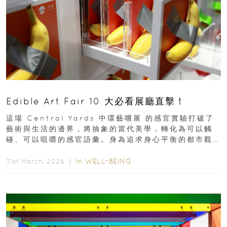
Edible Art Fair 10 大必看展廳直擊！
這場 Central Yards 中環藝嚐展 的感官實驗打破了
藝術與生活的邊界，將抽象的當代美學，轉化為可以觸
碰、可以咀嚼的感官語彙。身為追求身心平衡的都市觀
察者，我們為你精選了 10...
In
WELL-BEING
31st March, 2026 ｜