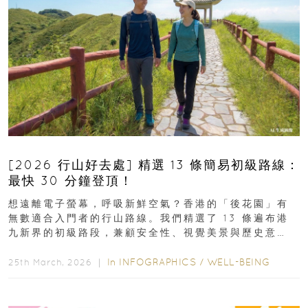
[2026 行山好去處] 精選 13 條簡易初級路線：
最快 30 分鐘登頂！
想遠離電子螢幕，呼吸新鮮空氣？香港的「後花園」有
無數適合入門者的行山路線。我們精選了 13 條遍布港
九新界的初級路段，兼顧安全性、視覺美景與歷史意
義，非常適合周末輕鬆郊遊、舒緩壓力。港島篇1....
In
INFOGRAPHICS
/
WELL-BEING
25th March, 2026 ｜