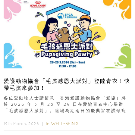
愛護動物協會「毛孩感恩大派對」登陸青衣！快
帶毛孩來參加！
各位愛動物人士請留意！香港愛護動物協會（愛協）將
於 2026 年 3 月 28 至 29 日在愛協青衣中心舉辦
「毛孩感恩大派對」。這場為期兩日的慶典旨在讚頌寵
物為我們...
In
WELL-BEING
19th March, 2026 ｜