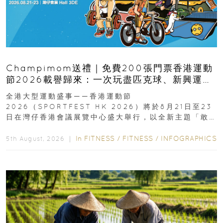
Champimom送禮｜免費200張門票香港運動
節2026載譽歸來：一次玩盡匹克球、新興運
動、街舞比賽＋逾百運動品牌展覽
全港大型運動盛事——香港運動節
2026（SPORTFEST HK 2026）將於8月21日至23
日在灣仔香港會議展覽中心盛大舉行，以全新主題「敢
運動大排檔」登場，集合...
In
FITNESS
/
FITNESS
/
INFOGRAPHICS
5th August, 2026 ｜