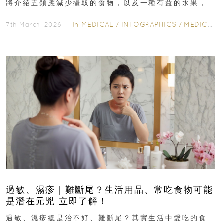
將介紹五類應減少攝取的食物，以及一種有益的水果，
幫助達到理想的膽固醇水平...
In
MEDICAL
/
INFOGRAPHICS
/
MEDICAL
7th March, 2026 ｜
過敏、濕疹｜難斷尾？生活用品、常吃食物可能
是潛在元兇 立即了解！
過敏、濕疹總是治不好、難斷尾？其實生活中愛吃的食