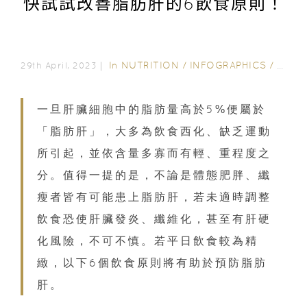
快試試改善脂肪肝的6飲食原則！
In
NUTRITION
/
INFOGRAPHICS
/
NUTR
29th April, 2023｜
一旦肝臟細胞中的脂肪量高於5%便屬於
「脂肪肝」，大多為飲食西化、缺乏運動
所引起，並依含量多寡而有輕、重程度之
分。值得一提的是，不論是體態肥胖、纖
瘦者皆有可能患上脂肪肝，若未適時調整
飲食恐使肝臟發炎、纖維化，甚至有肝硬
化風險，不可不慎。若平日飲食較為精
緻，以下6個飲食原則將有助於預防脂肪
肝。