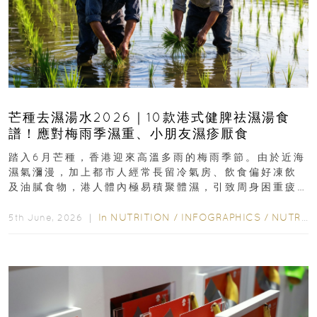
芒種去濕湯水2026｜10款港式健脾祛濕湯食
譜！應對梅雨季濕重、小朋友濕疹厭食
踏入6月芒種，香港迎來高溫多雨的梅雨季節。由於近海
濕氣瀰漫，加上都市人經常長留冷氣房、飲食偏好凍飲
及油膩食物，港人體內極易積聚體濕，引致周身困重疲
勞、頭昏身沉、腹脹消化不良及下肢浮腫等「濕重」症
狀...
In
NUTRITION
/
INFOGRAPHICS
/
NUTRITION
5th June, 2026 ｜