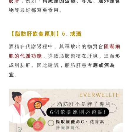
肪肝
，例如：
精緻類的蛋糕、冬甩、油炸類食
物
等最好都避免食用。
【脂肪肝飲食原則】6. 戒酒
酒精在代謝過程中，其釋放出的物質會
阻礙細
胞的代謝功能
，導致脂肪聚積在肝臟，進而形
成脂肪肝。因此建議，脂肪肝患者
應戒酒為
宜
。