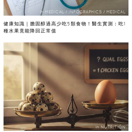
In
MEDICAL
/
INFOGRAPHICS
/
MEDICAL
健康知識｜膽固醇過高少吃5類食物！醫生實測：吃1
種水果竟能降回正常值
In
NUTRITION