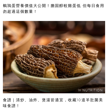
鵪鶉蛋營養價值大公開！膽固醇較雞蛋低 但每日食用
勿超過這個數量！
In
NUTRITION
食譜｜清炒、油炸、煲湯皆適宜，收藏10道羊肚菌美
味食譜！