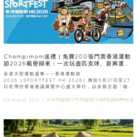
Champimom送禮｜免費200張門票香港運動
節2026載譽歸來：一次玩盡匹克球、新興運
動、街舞比賽＋逾百運動品牌展覽
全港大型運動盛事——香港運動節
2026（SPORTFEST HK 2026）將於8月21日至23
日在灣仔香港會議展覽中心盛大舉行，以全新主題「敢
運動大排檔」登場，集合...
In
FITNESS
/
FITNESS
/
INFOGRAPHICS
5th August, 2026 ｜