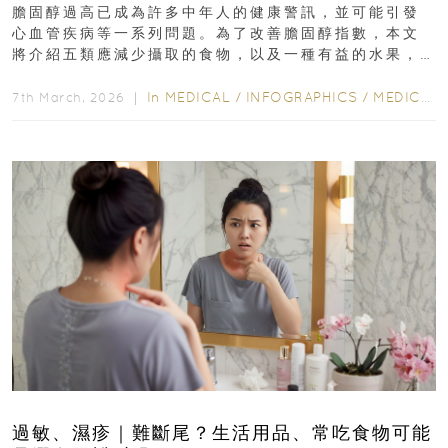
膽固醇過高已成為許多中年人的健康警訊，並可能引發
心血管疾病等一系列問題。為了改善膽固醇指數，本文
將介紹五類應減少攝取的食物，以及一種有益的水果，
幫助達到理想的膽固醇水平...
In
MEDICAL
/
INFOGRAPHICS
/
MEDICAL
7th March, 2026 ｜
過敏、濕疹｜難斷尾？生活用品、常吃食物可能