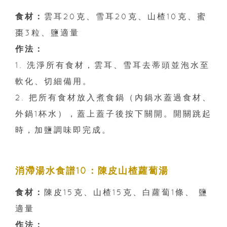
食材：
雲耳20克、雪耳20克、山楂10克、蜜
棗3粒、鹽適量
作法：
1. 洗淨所有食材，雲耳、雪耳去蒂頭並泡水至
軟化、切細備用。
2. 把所有食材放入煮食鍋（內鍋水蓋過食材、
外鍋1杯水），蓋上蓋子後按下關開。開關跳起
時，加鹽調味即完成。
消滯湯水食譜10：陳皮山楂蘿蔔湯
食材：
陳皮15克、山楂15克、白蘿蔔1條、 鹽
適量
作法：