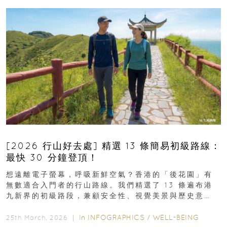
[2026 行山好去處] 精選 13 條簡易初級路線：
最快 30 分鐘登頂！
想遠離電子螢幕，呼吸新鮮空氣？香港的「後花園」有
無數適合入門者的行山路線。我們精選了 13 條遍布港
九新界的初級路段，兼顧安全性、視覺美景與歷史意
義，非常適合周末輕鬆郊遊、舒緩壓力。港島篇1....
In
INFOGRAPHICS
/
WELL-BEING
25th March, 2026 ｜