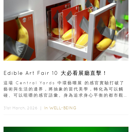
Edible Art Fair 10 大必看展廳直擊！
這場 Central Yards 中環藝嚐展 的感官實驗打破了
藝術與生活的邊界，將抽象的當代美學，轉化為可以觸
碰、可以咀嚼的感官語彙。身為追求身心平衡的都市觀
察者，我們為你精選了 10...
In
WELL-BEING
31st March, 2026 ｜