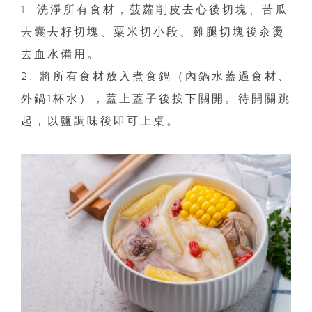
1. 洗淨所有食材，菠蘿削皮去心後切塊、苦瓜
去囊去籽切塊、粟米切小段、雞腿切塊後汆燙
去血水備用。
2. 將所有食材放入煮食鍋（內鍋水蓋過食材、
外鍋1杯水），蓋上蓋子後按下關開。待開關跳
起，以鹽調味後即可上桌。