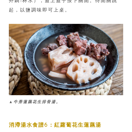
外鍋1杯水），蓋上蓋子按下關開。待開關跳
起，以鹽調味即可上桌。
▲牛蒡蓮藕花生排骨湯。
消滯湯水食譜6：紅蘿蔔花生蓮藕湯