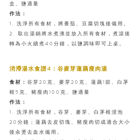
盒、鹽適量
作法：
1. 洗淨所有食材，將番茄、豆腐切塊後備用。
2. 取出湯鍋將水煮沸並放入所有食材，煮滾後
轉為小火續煮40分鐘，以鹽調味即可上桌。
消滯湯水食譜4：谷麥芽蓮藕瘦肉湯
食材：
谷芽20克、麥芽20克、蓮藕1節、白茅
根5克、豬瘦肉100克、鹽適量
作法：
1. 洗淨所有食材，谷芽、麥芽、白茅根浸泡
20分鐘；蓮藕去皮切塊、豬瘦肉切成適合大小
後汆燙去血水備用。