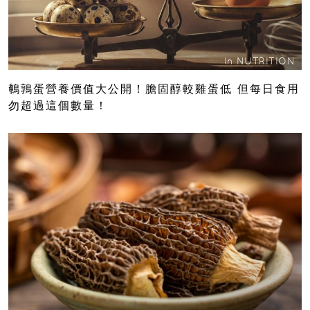
In
NUTRITION
鵪鶉蛋營養價值大公開！膽固醇較雞蛋低 但每日食用
勿超過這個數量！