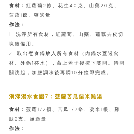
食材：
紅蘿蔔2條、花生40克、山藥20克、
蓮藕1節、鹽適量
作法：
1. 洗淨所有食材，紅蘿蔔、山藥、蓮藕去皮切
塊後備用。
2. 取出煮食鍋放入所有食材（內鍋水蓋過食
材、外鍋1杯水），蓋上蓋子後按下關開。待開
關跳起，加鹽調味後再燜10分鐘即完成。
消滯湯水食譜7：菠蘿苦瓜粟米雞湯
食材：
菠蘿1/2顆、苦瓜1/2條、粟米1根、雞
腿2支、鹽適量
作法：