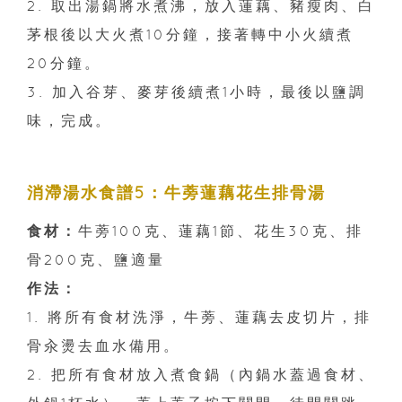
2. 取出湯鍋將水煮沸，放入蓮藕、豬瘦肉、白
茅根後以大火煮10分鐘，接著轉中小火續煮
20分鐘。
3. 加入谷芽、麥芽後續煮1小時，最後以鹽調
味，完成。
消滯湯水食譜5：牛蒡蓮藕花生排骨湯
食材：
牛蒡100克、蓮藕1節、花生30克、排
骨200克、鹽適量
作法：
1. 將所有食材洗淨，牛蒡、蓮藕去皮切片，排
骨汆燙去血水備用。
2. 把所有食材放入煮食鍋（內鍋水蓋過食材、