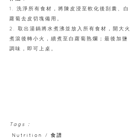
1. 洗淨所有食材，將陳皮浸至軟化後刮囊、白
蘿蔔去皮切塊備用。
2. 取出湯鍋將水煮沸並放入所有食材，開大火
煮滾後轉小火，續煮至白蘿蔔熟爛；最後加鹽
調味，即可上桌。
Tags :
Nutrition
/
食譜