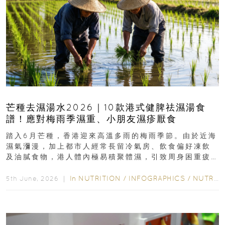
芒種去濕湯水2026｜10款港式健脾祛濕湯食
譜！應對梅雨季濕重、小朋友濕疹厭食
踏入6月芒種，香港迎來高溫多雨的梅雨季節。由於近海
濕氣瀰漫，加上都市人經常長留冷氣房、飲食偏好凍飲
及油膩食物，港人體內極易積聚體濕，引致周身困重疲
勞、頭昏身沉、腹脹消化不良及下肢浮腫等「濕重」症
狀...
In
NUTRITION
/
INFOGRAPHICS
/
NUTRITION
5th June, 2026 ｜