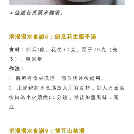
▲菠蘿苦瓜粟米雞湯。
消滯湯水食譜8：節瓜花生栗子湯
食材：
節瓜1條、花生30克、栗子20克（去
皮）、鹽適量
作法：
1. 將所有食材洗淨，節瓜切片後備用。
2. 用湯鍋將水煮沸放入所有食材，以大火煮滾
後轉為小火續煮60分鐘，最後加鹽調味，完
成。
消滯湯水食譜9：雙耳山楂湯