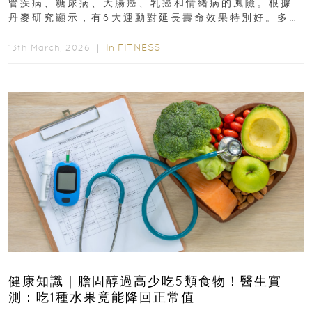
管疾病、糖尿病、大腸癌、乳癌和情緒病的風險。根據
丹麥研究顯示，有8大運動對延長壽命效果特別好。多做
排行第一的運動，據估計顯示可多活9.7年！即看內文...
In
FITNESS
13th March, 2026 ｜
健康知識｜膽固醇過高少吃5類食物！醫生實
測：吃1種水果竟能降回正常值