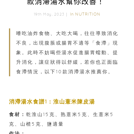
款消滯湯水幫你改善！
In
NUTRITION
19th May, 2023｜
嗜吃油炸食物、大吃大喝，往往導致消化
不良，出現腹脹或腸胃不適等「食滯」現
象。此時不妨喝些湯水促進腸胃蠕動、提
升消化，讓症狀得以舒緩，若你也正面臨
食滯情況，以下10款消滯湯水推薦你。
消滯湯水食譜1：淮山薏米陳皮湯
食材：
乾淮山15克、熟薏米5克、生薏米5
克、山楂5克、鹽適量
作法：