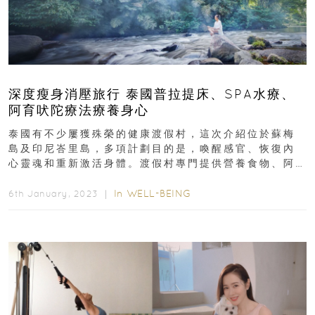
深度瘦身消壓旅行 泰國普拉提床、SPA水療、
阿育吠陀療法療養身心
泰國有不少屢獲殊榮的健康渡假村，這次介紹位於蘇梅
島及印尼峇里島，多項計劃目的是，喚醒感官、恢復內
心靈魂和重新激活身體。渡假村專門提供營養食物、阿
育吠陀療法、戶外活動等，客人可根據自己的需要和喜
好...
In
WELL-BEING
6th January, 2023 ｜