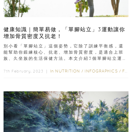
健康知識｜簡單易做，「單腳站立」3運動讓你
增加骨質密度又抗老！
別小看「單腳站立」這個姿勢，它除了訓練平衡感，還
能幫助你鍛練核心、抗老、增加骨質密度，是適合上班
族、久坐族的生活保健方法。本文介紹3個單腳站立運
動，簡單易做，你也快來試試。抗老、提升骨質密度...
In
NUTRITION
/
INFOGRAPHICS
/
FITNESS
7th February, 2023 ｜