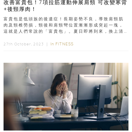
改善富貴包！7項拉筋運動伸展肩頸 可改變寒背
+後頸厚肉！
富貴包是低頭族的後遺症！長期姿勢不良，導致肩頸肌
肉及頸椎勞損，頸後和肩頸彎位置漸漸形成突起一塊，
這就是人們常說的「富貴包」。夏日即將到來，換上清
涼的衣服，卻發現自己寒背後頸厚肉突出...
In
FITNESS
27th October, 2023 ｜