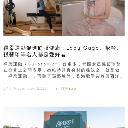
禪柔運動促進筋膜健康，Lady Gaga、彭羚、
孫藝珍等名人都是愛好者！
禪柔運動（Gyrotonic®）好處多，韓國女星孫藝珍曾
在節目上公開表示，她維持緊實身材的秘訣之一就是做
「禪柔運動」，而除了孫藝珍外，香港歌手彭羚與西洋
明星Lady ...
In
FITNESS
24th November, 2022 ｜