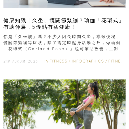
健康知識｜久坐、髖關節緊繃？瑜伽「花環式」
有助伸展，5優點有益健康！
你是「久坐族」嗎？不少人因長時間久坐，導致便秘、
髖關節緊繃等症狀，除了需定時起身活動之外，做瑜伽
「花環式（Garland Pose）」也可幫助改善，且對健
康好處相當多。怎麼做？一起來看...
In
FITNESS
/
INFOGRAPHICS
/
FITNESS
21st August, 2023 ｜