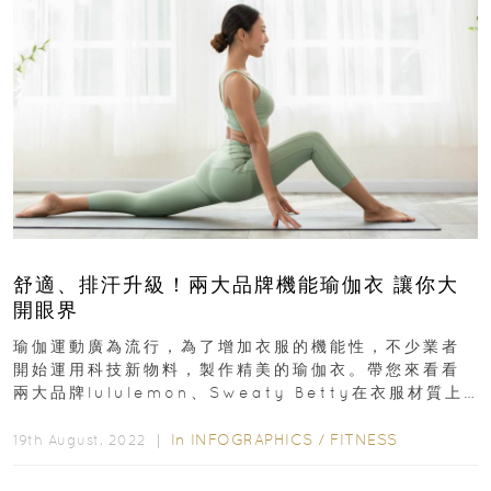
舒適、排汗升級！兩大品牌機能瑜伽衣 讓你大
開眼界
瑜伽運動廣為流行，為了增加衣服的機能性，不少業者
開始運用科技新物料，製作精美的瑜伽衣。帶您來看看
兩大品牌lululemon、Sweaty Betty在衣服材質上
如何求新求變，深受消費者喜愛...
In
INFOGRAPHICS
/
FITNESS
19th August, 2022 ｜