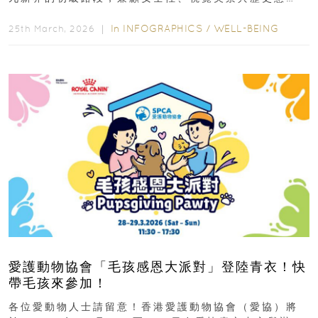
義，非常適合周末輕鬆郊遊、舒緩壓力。港島篇1....
In
INFOGRAPHICS
/
WELL-BEING
25th March, 2026 ｜
愛護動物協會「毛孩感恩大派對」登陸青衣！快
帶毛孩來參加！
各位愛動物人士請留意！香港愛護動物協會（愛協）將