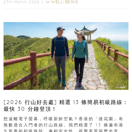
In
WELL-BEING
27th March, 2026 ｜
[2026 行山好去處] 精選 13 條簡易初級路線：
最快 30 分鐘登頂！
想遠離電子螢幕，呼吸新鮮空氣？香港的「後花園」有
無數適合入門者的行山路線。我們精選了 13 條遍布港
九新界的初級路段，兼顧安全性、視覺美景與歷史意