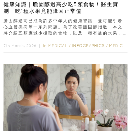
健康知識｜膽固醇過高少吃5類食物！醫生實
測：吃1種水果竟能降回正常值
膽固醇過高已成為許多中年人的健康警訊，並可能引發
心血管疾病等一系列問題。為了改善膽固醇指數，本文
將介紹五類應減少攝取的食物，以及一種有益的水果，
幫助達到理想的膽固醇水平...
In
MEDICAL
/
INFOGRAPHICS
/
MEDICAL
7th March, 2026 ｜