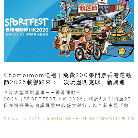
Champimom送禮｜免費200張門票香港運動
節2026載譽歸來：一次玩盡匹克球、新興運
動、街舞比賽＋逾百運動品牌展覽
全港大型運動盛事——香港運動節
2026（SPORTFEST HK 2026）將於8月21日至23
日在灣仔香港會議展覽中心盛大舉行，以全新主題「敢
運動大排檔」登場，集合...
In
FITNESS
/
FITNESS
/
INFOGRAPHICS
5th August, 2026 ｜