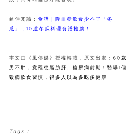
延伸閱讀：
食譜｜降血糖飲食少不了「冬
瓜」，10道冬瓜料理食譜推薦！
本文由《風傳媒》授權轉載，原文出處：
60歲
男不胖，竟罹患脂肪肝、糖尿病前期！醫曝1個
致病飲食習慣，很多人以為多吃多健康
Tags :