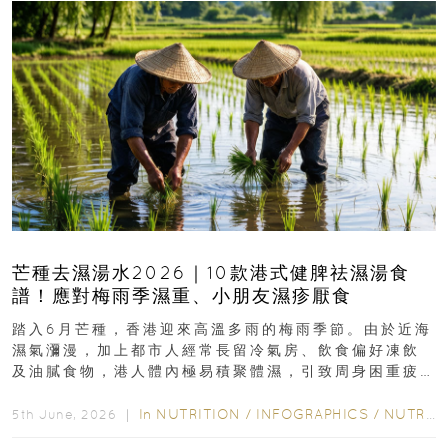
芒種去濕湯水2026｜10款港式健脾祛濕湯食
譜！應對梅雨季濕重、小朋友濕疹厭食
踏入6月芒種，香港迎來高溫多雨的梅雨季節。由於近海
濕氣瀰漫，加上都市人經常長留冷氣房、飲食偏好凍飲
及油膩食物，港人體內極易積聚體濕，引致周身困重疲
勞、頭昏身沉、腹脹消化不良及下肢浮腫等「濕重」症
狀...
In
NUTRITION
/
INFOGRAPHICS
/
NUTRITION
5th June, 2026 ｜