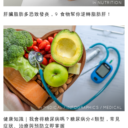
In
NUTRITION
肝臟脂肪多恐致發炎，9 食物幫你逆轉脂肪肝！
In
MEDICAL
/
INFOGRAPHICS
/
MEDICAL
健康知識｜我會得糖尿病嗎？糖尿病分4類型，常見
症狀、治療與預防立即掌握