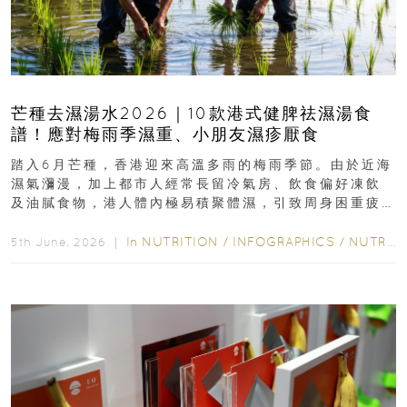
芒種去濕湯水2026｜10款港式健脾祛濕湯食
譜！應對梅雨季濕重、小朋友濕疹厭食
踏入6月芒種，香港迎來高溫多雨的梅雨季節。由於近海
濕氣瀰漫，加上都市人經常長留冷氣房、飲食偏好凍飲
及油膩食物，港人體內極易積聚體濕，引致周身困重疲
勞、頭昏身沉、腹脹消化不良及下肢浮腫等「濕重」症
狀...
In
NUTRITION
/
INFOGRAPHICS
/
NUTRITION
5th June, 2026 ｜