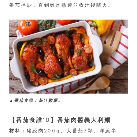
番茄拌炒，直到雞肉熟透並收汁後關火。
▲番茄食譜：茄汁雞腿。
【番茄食譜10】番茄肉醬義大利麵
材料：
豬絞肉200g、大番茄3顆、洋蔥半