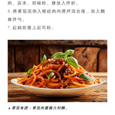
肉、蒜末、胡椒粉、鹽放入拌炒。
6.將番茄泥倒入豬絞肉內攪拌混合後，加入麵
條拌勻。
7.起鍋前撒上起司粉。
▲番茄食譜：番茄肉醬義大利麵。