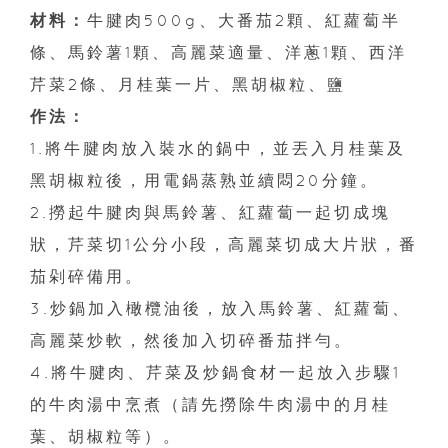
材料：
牛腱肉500g、大番茄2顆、紅蘿蔔半
條、馬鈴薯1顆、高麗菜適量、洋蔥1顆、西洋
芹菜2條、月桂葉一片、黑胡椒粒、鹽
作法：
1.將牛腱肉放入裝水的鍋中，並丟入月桂葉及
黑胡椒粒後，用電鍋蒸熟並續悶20分鐘。
2.撈起牛腱肉與馬鈴薯、紅蘿蔔一起切成塊
狀，芹菜切1公分小段，高麗菜切成大片狀，番
茄剁碎備用。
3.炒鍋加入橄欖油後，放入馬鈴薯、紅蘿蔔、
高麗菜炒軟，然後加入切碎番茄拌勻。
4.將牛腱肉、芹菜及炒鍋食材一起放入步驟1
的牛肉湯中烹煮（請先撈除牛肉湯中的月桂
葉、胡椒粒等）。