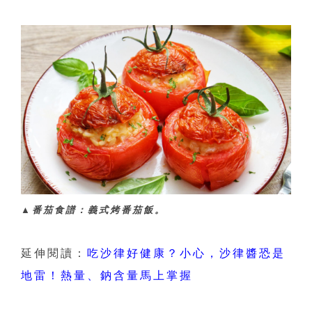
▲番茄食譜：義式烤番茄飯。
延伸閱讀：
吃沙律好健康？小心，沙律醬恐是
地雷！熱量、鈉含量馬上掌握