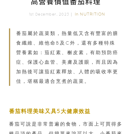
高營養價值番茄料理
In
NUTRITION
1st December, 2023｜
番茄屬於蔬菜類，熱量低又含有豐富的膳
食纖維、維他命B及C外，還有多種特殊
營養素如：茄紅素、槲皮素，有助預防癌
症、保護心血管、美膚及護眼，而且因為
加熱後可讓茄紅素釋放、人體的吸收率更
佳，堪稱最適合烹煮的蔬菜。
番茄料理美味又具5大健康效益
番茄可說是非常普遍的食物，市面上可買得多
種品項的產品，但簡單來說可以大、小番茄來