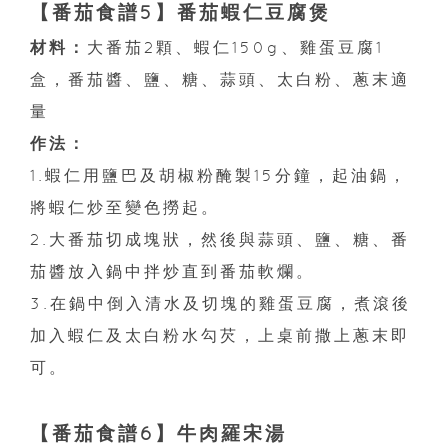
【番茄食譜5】番茄蝦仁豆腐煲
材料：
大番茄2顆、蝦仁150g、雞蛋豆腐1
盒，番茄醬、鹽、糖、蒜頭、太白粉、蔥末適
量
作法：
1.蝦仁用鹽巴及胡椒粉醃製15分鐘，起油鍋，
將蝦仁炒至變色撈起。
2.大番茄切成塊狀，然後與蒜頭、鹽、糖、番
茄醬放入鍋中拌炒直到番茄軟爛。
3.在鍋中倒入清水及切塊的雞蛋豆腐，煮滾後
加入蝦仁及太白粉水勾芡，上桌前撒上蔥末即
可。
【番茄食譜6】牛肉羅宋湯