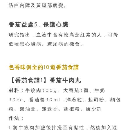
防白內障及黃斑部病變。
番茄益處5. 保護心臟
研究指出，血液中含有較高茄紅素的人，可降
低罹患心臟病、糖尿病的機會。
色香味俱全的10道番茄食譜
【番茄食譜1】番茄牛肉丸
材料：
牛絞肉300g、大番茄3顆、牛奶
30cc、番茄醬30ml，洋蔥粒、起司粉、麵包
粉、醬油膏、迷迭香、胡椒粉、鹽少許
作法：
1.將牛絞肉加鹽後拌攪至有黏性，然後加入適