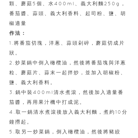
顆、蘑菇5個、水400ml、義大利麵250g，
番茄醬、蒜頭、義大利香料、起司粉、鹽、胡
椒適量
作法：
1.將番茄切塊，洋蔥、蒜頭剁碎，蘑菇切成片
狀。
2.炒菜鍋中倒入橄欖油，然後將番茄塊與洋蔥
粒、蘑菇片、蒜末一起拌炒，並加入胡椒粉、
鹽、義大利香料。
3.鍋中裝400ml清水煮滾，然後加入適量番
茄醬，再用果汁機中打成泥。
4.取一鍋清水煮滾後放入義大利麵，煮約10分
鐘撈起。
5.取另一炒菜鍋，倒入橄欖油，然後將豬絞