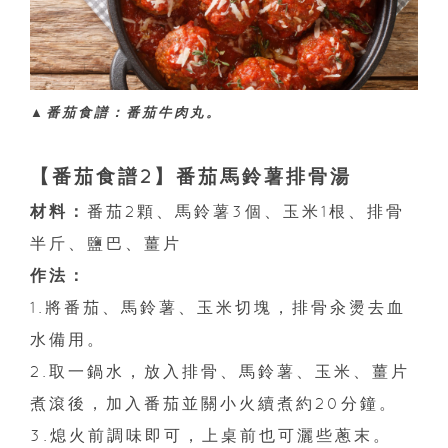
▲番茄食譜：番茄牛肉丸。
【番茄食譜2】番茄馬鈴薯排骨湯
材料：
番茄2顆、馬鈴薯3個、玉米1根、排骨
半斤、鹽巴、薑片
作法：
1.將番茄、馬鈴薯、玉米切塊，排骨汆燙去血
水備用。
2.取一鍋水，放入排骨、馬鈴薯、玉米、薑片
煮滾後，加入番茄並關小火續煮約20分鐘。
3.熄火前調味即可，上桌前也可灑些蔥末。