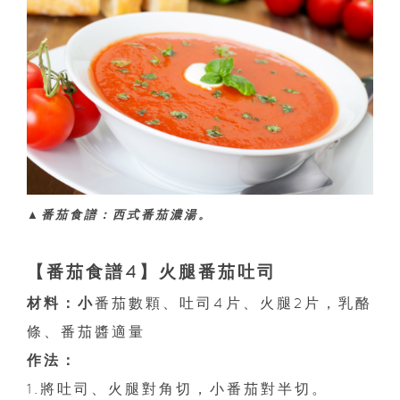
▲番茄食譜：西式番茄濃湯。
【番茄食譜4】火腿番茄吐司
材料：小
番茄數顆、吐司4片、火腿2片，乳酪
條、番茄醬適量
作法：
1.將吐司、火腿對角切，小番茄對半切。