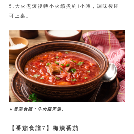
5.大火煮滾後轉小火續煮約1小時，調味後即
可上桌。
▲番茄食譜：牛肉羅宋湯。
【番茄食譜7】梅漬番茄