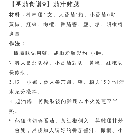
【番茄食譜9】茄汁雞腿
材料：
棒棒腿6支、大番茄1顆、小番茄6顆，
黃椒、紅椒、橄欖、番茄醬、鹽、糖、胡椒粉
適量
作法：
1.棒棒腿先用鹽、胡椒粉醃製約1小時。
2.將大番茄切碎、小番茄對切，黃椒、紅椒切
長條狀。
3.取一小碗，倒入番茄醬、鹽、糖與150ml清
水充分攪拌。
4.起油鍋，將醃製後的雞腿以小火乾煎至半
熟。
5.然後將切碎番茄、黃紅椒倒入，與雞腿拌炒
一會兒，然後加入調好的番茄醬汁、橄欖、小