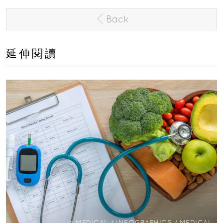
Back
延伸閱讀
In
MEDICAL
/
INFOGRAPHICS
/
MEDICAL