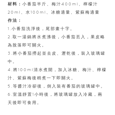
材料：
小番茄半斤、梅汁400ml、檸檬汁
20ml、水100ml、冰糖適量、紫蘇梅適量
作法：
1.小番茄洗淨後，尾部畫十字。
2.取一湯鍋將水煮沸後，小番茄丟入，果皮略
為脫落即可關火。
3.將小番茄撈起並去皮、瀝乾後，裝入玻璃罐
中。
4.將100ml清水煮開，加入冰糖、梅汁、檸檬
汁、紫蘇梅後稍煮一下即關火。
5.等醬汁冷卻後，倒入裝有番茄的玻璃罐中。
6.室溫靜置1小時後，將玻璃罐放入冷藏，兩
天後即可食用。