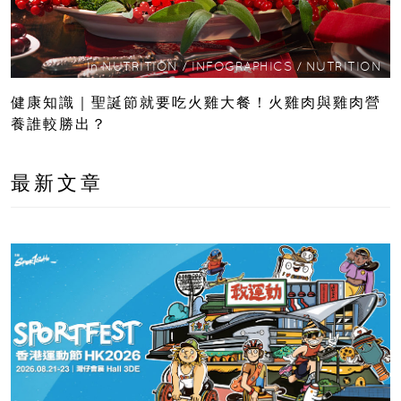
In
NUTRITION
/
INFOGRAPHICS
/
NUTRITION
健康知識｜聖誕節就要吃火雞大餐！火雞肉與雞肉營
養誰較勝出？
最新文章