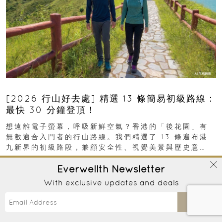
[2026 行山好去處] 精選 13 條簡易初級路線：
最快 30 分鐘登頂！
想遠離電子螢幕，呼吸新鮮空氣？香港的「後花園」有
無數適合入門者的行山路線。我們精選了 13 條遍布港
九新界的初級路段，兼顧安全性、視覺美景與歷史意
義，非常適合周末輕鬆郊遊、舒緩壓力。港島篇1....
Everwellth
Newsletter
In
INFOGRAPHICS
/
WELL-BEING
25th March, 2026 ｜
With exclusive updates and deals
Send