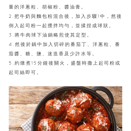
量的洋蔥粒、胡椒粉、醬油膏。
2.把牛奶與麵包粉混合後，加入步驟1中，然後
倒入起司粉一起攪拌均勻，並揉捏成球狀。
3.將牛肉球下油鍋略煎使其定型。
4.然後於鍋中加入切碎的番茄丁、洋蔥粒、番
茄醬、糖、鹽、迷迭香及少許水等。
5.約燉煮15分鐘後關火，盛盤時撒上起司粉或
起司絲即可。