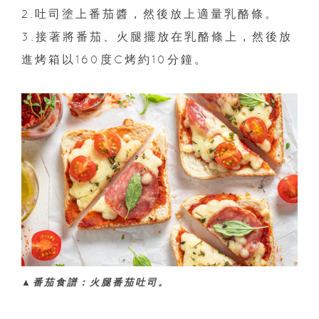
2.吐司塗上番茄醬，然後放上適量乳酪條。
3.接著將番茄、火腿擺放在乳酪條上，然後放
進烤箱以160度C烤約10分鐘。
▲番茄食譜：火腿番茄吐司。