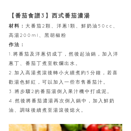
【番茄食譜3】西式番茄濃湯
材料：
大番茄2顆、洋蔥1顆、鮮奶油50cc、
高湯200ml、黑胡椒粉
作法：
1.將番茄及洋蔥切成丁，然後起油鍋，加入洋
蔥丁、番茄丁煮至軟爛出水。
2.加入高湯煮滾後轉小火續煮約5分鐘，若喜
歡湯色鮮紅，可以加入一些市售番茄汁。
3.將步驟2的番茄湯倒入果汁機中打成泥。
4.然後將番茄濃湯再次倒入鍋中，加入鮮奶
油、調味後續煮至湯滾後熄火。