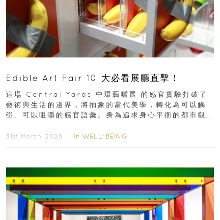
Edible Art Fair 10 大必看展廳直擊！
這場 Central Yards 中環藝嚐展 的感官實驗打破了
藝術與生活的邊界，將抽象的當代美學，轉化為可以觸
碰、可以咀嚼的感官語彙。身為追求身心平衡的都市觀
察者，我們為你精選了 10...
In
WELL-BEING
31st March, 2026 ｜