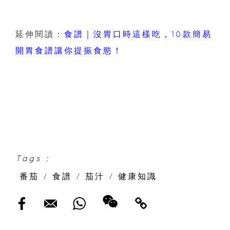
延伸閱讀：
食譜｜沒胃口時這樣吃，10款簡易
開胃食譜讓你提振食慾！
Tags :
番茄
/
食譜
/
茄汁
/
健康知識