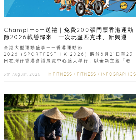
Champimom送禮｜免費200張門票香港運動
節2026載譽歸來：一次玩盡匹克球、新興運
動、街舞比賽＋逾百運動品牌展覽
全港大型運動盛事——香港運動節
2026（SPORTFEST HK 2026）將於8月21日至23
日在灣仔香港會議展覽中心盛大舉行，以全新主題「敢
運動大排檔」登場，集合...
In
FITNESS
/
FITNESS
/
INFOGRAPHICS
5th August, 2026 ｜