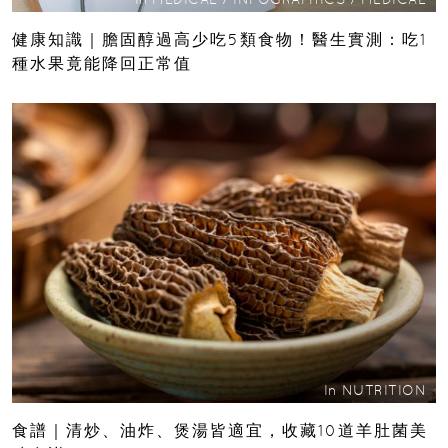
健康知識｜膽固醇過高少吃5類食物！醫生實測：吃1
種水果竟能降回正常值
In
NUTRITION
食譜｜清炒、油炸、煲湯皆適宜，收藏10道羊肚菌美