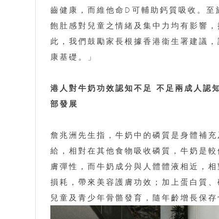
齒健康，而維他命D可輔助鈣質吸收。至
飽肚感對兒童之情緒及集中力均有影響，
此，我們鼓勵家長根據香港衞生署建議，
康基礎。」
港人對牛奶功效認知不足 不足兩成人認
部發展
詹兆洲先生指，牛奶中的磷質是身體補充
給，相對在其他食物吸收磷質，牛奶是較
膚彈性，而牛奶成分與人體體液相近，相
損耗，帶來美容護膚功效；加上蛋白質、
兒童及青少年骨骼發育，隨年齡增長保存