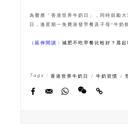
為響應「香港世界牛奶日」，同時鼓勵大眾
日，逢星期一免費派發早餐及子母®牛奶
（延伸閱讀：
減肥不吃早餐比較好？晨起
Tags :
香港世界牛奶日
/
牛奶習慣
/