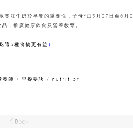
關注牛奶於早餐的重要性，子母®由5月27日至6月2
飲品，推廣健康飲食及營養教育。
吃這6種食物更有益
）
營養師
/
早餐要訣
/
nutrition
Back