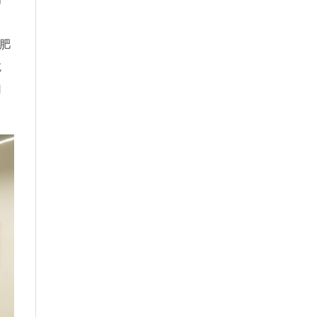
：
肥
吃
用