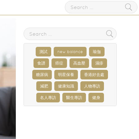
測試
new balance
瑜伽
食譜
癌症
高血壓
濕疹
糖尿病
明星保養
香港好去處
減肥
健康知識
人物專訪
名人專訪
醫生專訪
健身