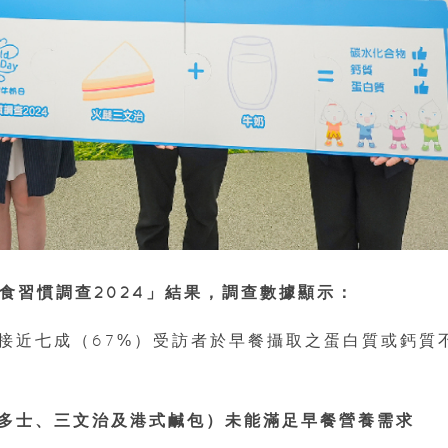
食習慣調查2024」結果，調查數據顯示：
接近七成（67%）受訪者於早餐攝取之蛋白質或鈣質
多士、三文治及港式鹹包）未能滿足早餐營養需求