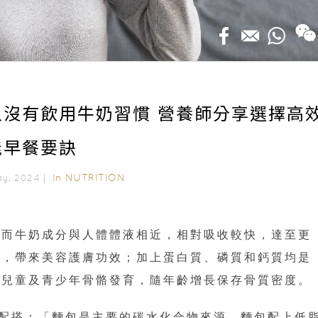
沒有飲用牛奶習慣 營養師分享選擇高
能早餐要訣
In
NUTRITION
ay, 2024｜
，而牛奶成分與人體體液相近，相對吸收較快，達至更
耗，帶來美容護膚功效；加上蛋白質、磷質和鈣質均是
助兒童及青少年骨骼發育，隨年齡增長保存骨質密度。
配搭：「麵包是主要的碳水化合物來源，麵包配上低