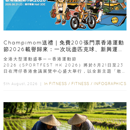
Champimom送禮｜免費200張門票香港運動
節2026載譽歸來：一次玩盡匹克球、新興運
動、街舞比賽＋逾百運動品牌展覽
全港大型運動盛事——香港運動節
2026（SPORTFEST HK 2026）將於8月21日至23
日在灣仔香港會議展覽中心盛大舉行，以全新主題「敢
運動大排檔」登場，集合...
In
FITNESS
/
FITNESS
/
INFOGRAPHICS
5th August, 2026 ｜