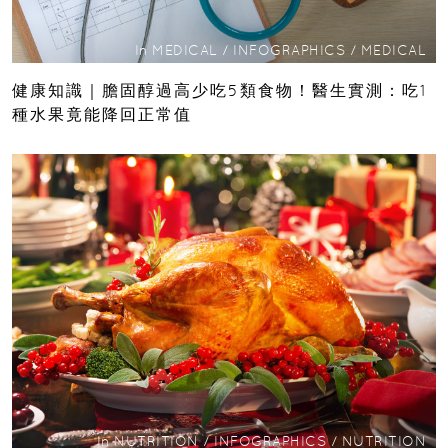
In
MEDICAL
/
INFOGRAPHICS
/
MEDICAL
健康知識｜膽固醇過高少吃5類食物！醫生實測：吃1
種水果竟能降回正常值
In
NUTRITION
/
INFOGRAPHICS
/
NUTRITION