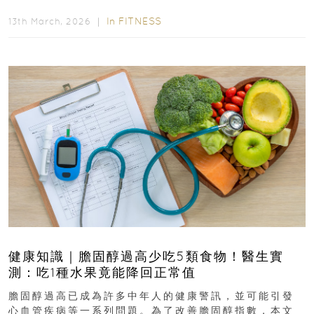
排行第一的運動，據估計顯示可多活9.7年！即看內文...
In
FITNESS
13th March, 2026 ｜
健康知識｜膽固醇過高少吃5類食物！醫生實
測：吃1種水果竟能降回正常值
膽固醇過高已成為許多中年人的健康警訊，並可能引發
心血管疾病等一系列問題。為了改善膽固醇指數，本文