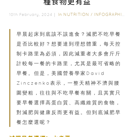
種食物更有益
In
NUTRITION
/
INFOGRAPHICS
/
N
10th February, 2024｜
早晨起床到底該不該進食？減肥不吃早餐
是否比較好？想要達到理想體重，每天控
制卡路里為必須，因此減重者大多會斤斤
計較每一餐的卡路里，尤其是最可省略的
早餐。但是，美國營養學家David
Zinczenko表示，一整天精神不濟與腰
圍變粗，往往與不吃早餐有關，且其實只
要早餐選擇高蛋白質、高纖維質的食物，
對減肥與健康反而更有益。但到底減肥早
餐怎麼選呢？