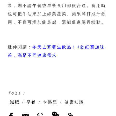
果，則不論午餐或早餐食用都很合適。食用時
也可把牛油果加上綠葉蔬菜、蘋果等打成汁飲
用，不僅可增加飽足感，還能促進腸胃蠕動。
延伸閱讀：
冬天去寒養生飲品！4款紅棗加味
茶，滿足不同健康需求
Tags :
減肥
/
早餐
/
卡路里
/
健康知識