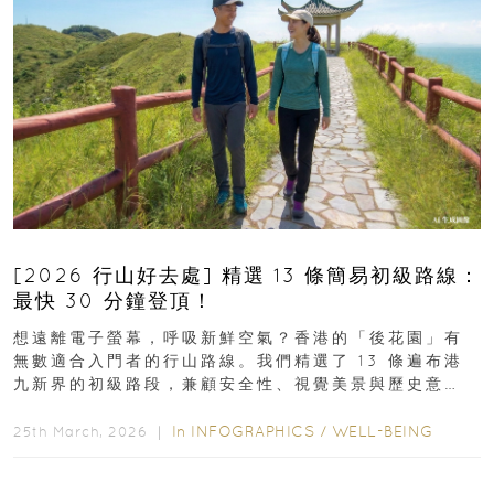
[2026 行山好去處] 精選 13 條簡易初級路線：
最快 30 分鐘登頂！
想遠離電子螢幕，呼吸新鮮空氣？香港的「後花園」有
無數適合入門者的行山路線。我們精選了 13 條遍布港
九新界的初級路段，兼顧安全性、視覺美景與歷史意
義，非常適合周末輕鬆郊遊、舒緩壓力。港島篇1....
In
INFOGRAPHICS
/
WELL-BEING
25th March, 2026 ｜