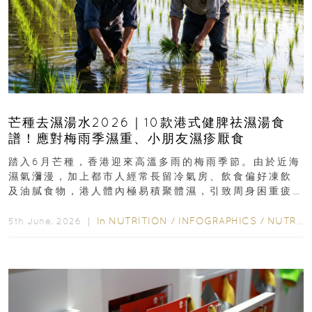
芒種去濕湯水2026｜10款港式健脾祛濕湯食
譜！應對梅雨季濕重、小朋友濕疹厭食
踏入6月芒種，香港迎來高溫多雨的梅雨季節。由於近海
濕氣瀰漫，加上都市人經常長留冷氣房、飲食偏好凍飲
及油膩食物，港人體內極易積聚體濕，引致周身困重疲
勞、頭昏身沉、腹脹消化不良及下肢浮腫等「濕重」症
狀...
In
NUTRITION
/
INFOGRAPHICS
/
NUTRITION
5th June, 2026 ｜