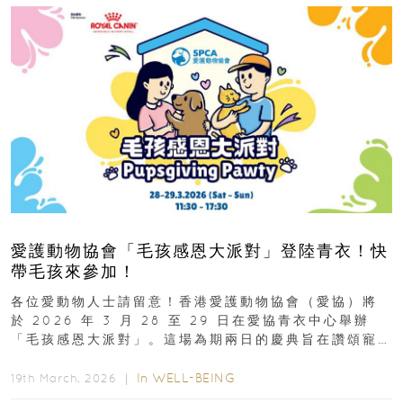
愛護動物協會「毛孩感恩大派對」登陸青衣！快
帶毛孩來參加！
各位愛動物人士請留意！香港愛護動物協會（愛協）將
於 2026 年 3 月 28 至 29 日在愛協青衣中心舉辦
「毛孩感恩大派對」。這場為期兩日的慶典旨在讚頌寵
物為我們...
In
WELL-BEING
19th March, 2026 ｜