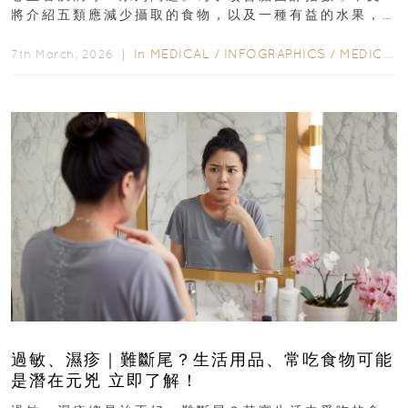
將介紹五類應減少攝取的食物，以及一種有益的水果，
幫助達到理想的膽固醇水平...
In
MEDICAL
/
INFOGRAPHICS
/
MEDICAL
7th March, 2026 ｜
過敏、濕疹｜難斷尾？生活用品、常吃食物可能
是潛在元兇 立即了解！