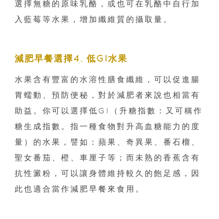
選擇無糖的原味乳酪，或也可在乳酪中自行加
入藍莓等水果，增加纖維質的攝取量。
減肥早餐選擇4. 低GI水果
水果含有豐富的水溶性膳食纖維，可以促進腸
胃蠕動、預防便秘，對於減肥者來說也相當有
助益。你可以選擇低GI（升糖指數：又可稱作
糖生成指數。指一種食物對升高血糖能力的度
量）的水果，譬如：蘋果、奇異果、番石榴、
聖女番茄、橙、車厘子等；而未熟的香蕉含有
抗性澱粉，可以讓身體維持較久的飽足感，因
此也適合當作減肥早餐來食用。