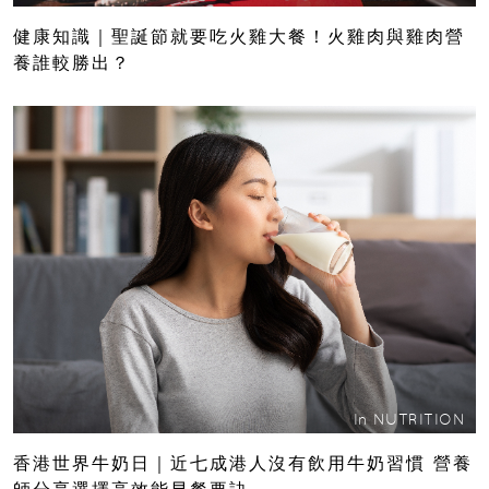
健康知識｜聖誕節就要吃火雞大餐！火雞肉與雞肉營
養誰較勝出？
In
NUTRITION
香港世界牛奶日｜近七成港人沒有飲用牛奶習慣 營養
師分享選擇高效能早餐要訣