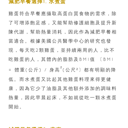
減肥早餐選擇1. 水煮蛋
雞蛋符合早餐應攝取高蛋白質食物的需求，除
了可增添飽足感，又能幫助修護細胞及提升新
陳代謝，幫助熱量消耗，因此作為減肥早餐相
當適合。根據美國公共醫學中心的研究也發
現，每天吃2顆雞蛋，並持續兩周的人，比不
吃雞蛋的人，其體內的脂肪及BMI值 〔BMI
²
= 體重(公斤) / 身高
(公尺²〕都有明顯的降
低。而水煮蛋又比起其他雞蛋料理來得更健
康，因為它少了油脂及其他額外添加的調味料
熱量，因此早晨起床，不如就從吃一顆水煮蛋
開始。