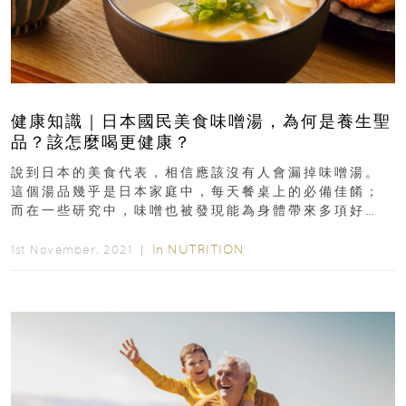
健康知識｜日本國民美食味噌湯，為何是養生聖
品？該怎麼喝更健康？
說到日本的美食代表，相信應該沒有人會漏掉味噌湯。
這個湯品幾乎是日本家庭中，每天餐桌上的必備佳餚；
而在一些研究中，味噌也被發現能為身體帶來多項好
處。不過高鈉的它，卻也讓許多人擔心會因此吃進過多
鹽...
In
NUTRITION
1st November, 2021 ｜