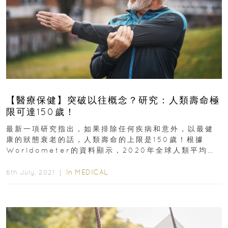
【醫療保健】突破以往概念？研究：人類壽命極
限可達150歲！
最新一項研究指出，如果排除任何疾病和意外，以最健
康的狀態衰老的話，人類壽命的上限是150歲！根據
Worldometer的資料顯示，2020年全球人類平均壽
命為73.2歲，而香港更超越日本...
In
MEDICAL
6th July, 2021 ｜