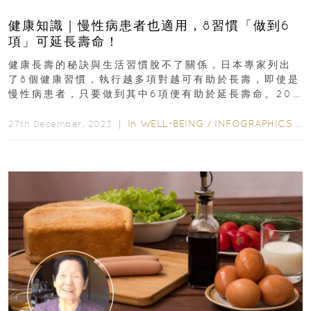
健康知識｜慢性病患者也適用，8習慣「做到6
項」可延長壽命！
健康長壽的秘訣與生活習慣脫不了關係，日本專家列出
了8個健康習慣，執行越多項對越可有助於長壽，即使是
慢性病患者，只要做到其中6項便有助於延長壽命。20
年大規模研究 日專...
In
WELL-BEING
/
INFOGRAPHICS
/
W
27th December, 2023 ｜