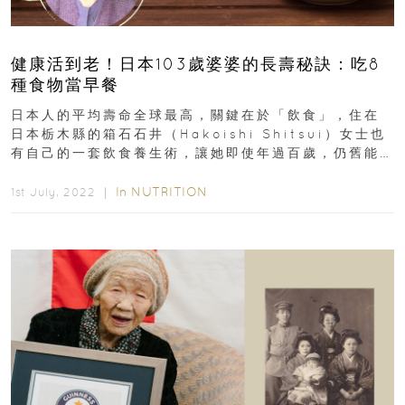
健康活到老！日本103歲婆婆的長壽秘訣：吃8
種食物當早餐
日本人的平均壽命全球最高，關鍵在於「飲食」，住在
日本栃木縣的箱石石井（Hakoishi Shitsui）女士也
有自己的一套飲食養生術，讓她即使年過百歲，仍舊能
保有良好體力與元氣...
In
NUTRITION
1st July, 2022 ｜