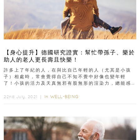
【身心提升】德國研究證實：幫忙帶孫子、樂於
助人的老人更長壽且快樂！
許多上了年紀的人，在與比自己年輕的人（尤其是小孩
子）相處時，常會覺得自己不知不覺中好像也變年輕
了！小孩的活力及天真無邪有股無形的渲染力，總能感
染周圍的大人，也跟著變開朗。不只心態變年輕...
In
WELL-BEING
22nd July, 2021 ｜