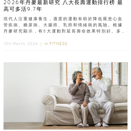
2026年丹麥最新研究 八大長壽運動排行榜 最
高可多活9.7年
現代人注重健康養生，適度的運動有助於降低罹患心血
管疾病、糖尿病、大腸癌、乳癌和情緒病的風險。根據
丹麥研究顯示，有8大運動對延長壽命效果特別好。多做
排行第一的運動，據估計顯示可多活9.7年！即看內文...
In
FITNESS
13th March, 2026 ｜