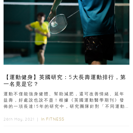
【運動健身】英國研究：5大長壽運動排行，第
一名竟是它？
運動不僅能強身健體、幫助減肥，還可改善情緒、延年
益壽，好處說也說不盡！根據《英國運動醫學期刊》發
佈的一項長達15年的研究中，研究團隊針對「不同運動
對於51歲的人帶來哪些健康上的影響」進行調查...
In
FITNESS
26th May, 2021 ｜