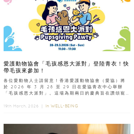
愛護動物協會「毛孩感恩大派對」登陸青衣！快
帶毛孩來參加！
各位愛動物人士請留意！香港愛護動物協會（愛協）將
於 2026 年 3 月 28 至 29 日在愛協青衣中心舉辦
「毛孩感恩大派對」。這場為期兩日的慶典旨在讚頌寵
物為我們...
In
WELL-BEING
19th March, 2026 ｜