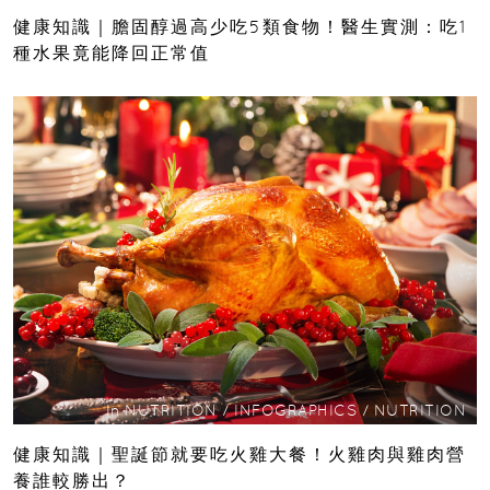
健康知識｜膽固醇過高少吃5類食物！醫生實測：吃1
種水果竟能降回正常值
In
NUTRITION
/
INFOGRAPHICS
/
NUTRITION
健康知識｜聖誕節就要吃火雞大餐！火雞肉與雞肉營
養誰較勝出？