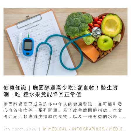
健康知識｜膽固醇過高少吃5類食物！醫生實
測：吃1種水果竟能降回正常值
膽固醇過高已成為許多中年人的健康警訊，並可能引發
心血管疾病等一系列問題。為了改善膽固醇指數，本文
將介紹五類應減少攝取的食物，以及一種有益的水果，
幫助達到理想的膽固醇水平...
In
MEDICAL
/
INFOGRAPHICS
/
MEDICAL
7th March, 2026 ｜