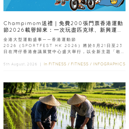
Champimom送禮｜免費200張門票香港運動
節2026載譽歸來：一次玩盡匹克球、新興運
動、街舞比賽＋逾百運動品牌展覽
全港大型運動盛事——香港運動節
2026（SPORTFEST HK 2026）將於8月21日至23
日在灣仔香港會議展覽中心盛大舉行，以全新主題「敢
運動大排檔」登場，集合...
In
FITNESS
/
FITNESS
/
INFOGRAPHICS
5th August, 2026 ｜