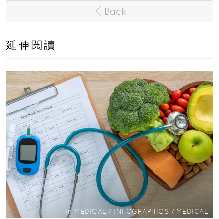
Back
延伸閱讀
In
MEDICAL
/
INFOGRAPHICS
/
MEDICAL