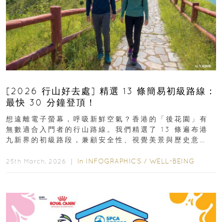
[2026 行山好去處] 精選 13 條簡易初級路線：
最快 30 分鐘登頂！
想遠離電子螢幕，呼吸新鮮空氣？香港的「後花園」有
無數適合入門者的行山路線。我們精選了 13 條遍布港
九新界的初級路段，兼顧安全性、視覺美景與歷史意
義，非常適合周末輕鬆郊遊、舒緩壓力。港島篇1....
In
INFOGRAPHICS
/
WELL-BEING
25th March, 2026 ｜