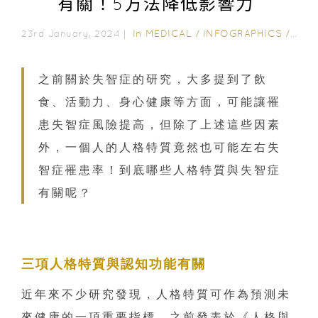
有關！5方法降低影響力
In
MEDICAL
/
INFOGRAPHICS
/
MED
23rd January, 2024｜
之前關於失智症的研究，大多提到了飲
食、活動力、身心健康等方面，可能讓罹
患失智症風險提高，但除了上述這些因素
外，一個人的人格特質竟然也可能左右失
智症罹患率！到底哪些人格特質與失智症
有關呢？
三項人格特質與認知功能有關
近年來不少研究發現，人格特質可作為預測未
來健康的一項重要指標。之前發表於《人格與