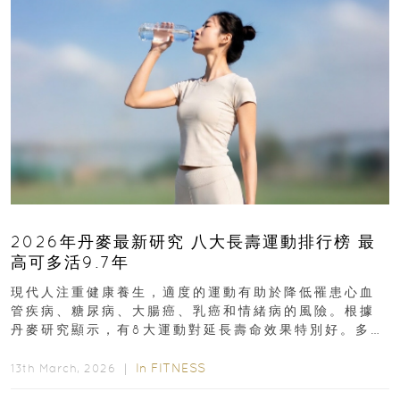
2026年丹麥最新研究 八大長壽運動排行榜 最
高可多活9.7年
現代人注重健康養生，適度的運動有助於降低罹患心血
管疾病、糖尿病、大腸癌、乳癌和情緒病的風險。根據
丹麥研究顯示，有8大運動對延長壽命效果特別好。多做
排行第一的運動，據估計顯示可多活9.7年！即看內文...
In
FITNESS
13th March, 2026 ｜