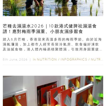
芒種去濕湯水2026｜10款港式健脾祛濕湯食
譜！應對梅雨季濕重、小朋友濕疹厭食
踏入6月芒種，香港迎來高溫多雨的梅雨季節。由於近海
濕氣瀰漫，加上都市人經常長留冷氣房、飲食偏好凍飲
及油膩食物，港人體內極易積聚體濕，引致周身困重疲
勞、頭昏身沉、腹脹消化不良及下肢浮腫等「濕重」症
狀...
In
NUTRITION
/
INFOGRAPHICS
/
NUTRITION
5th June, 2026 ｜