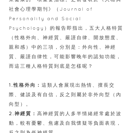
社會心理學期刊》（Journal of
Personality and Social
Psychology）的報告即指出，五大人格特質
（性格外向、神經質、嚴謹自律、開放態度、
親和感）中的三項，分別是：外向性、神經
質、嚴謹自律性，可能影響晚年的認知功能，
而這三種人格特質到底是怎樣呢？
1.性格外向：
這類人會展現出熱情、擅長交
際、健談及有自信，反之則屬於非外向型（內
向型）。
2.神經質：
高神經質的人多半情緒經常處於波
動，較有憂鬱、焦慮及自我懷疑等負面表現，
反之則為低神經質。