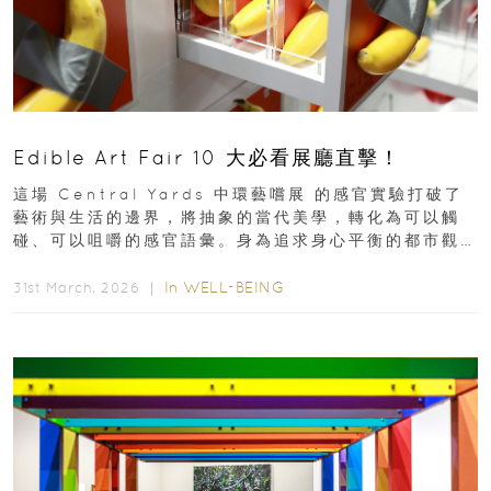
Edible Art Fair 10 大必看展廳直擊！
這場 Central Yards 中環藝嚐展 的感官實驗打破了
藝術與生活的邊界，將抽象的當代美學，轉化為可以觸
碰、可以咀嚼的感官語彙。身為追求身心平衡的都市觀
察者，我們為你精選了 10...
In
WELL-BEING
31st March, 2026 ｜