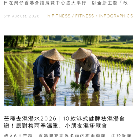
日在灣仔香港會議展覽中心盛大舉行，以全新主題「敢
運動大排檔」登場，集合...
In
FITNESS
/
FITNESS
/
INFOGRAPHICS
5th August, 2026 ｜
芒種去濕湯水2026｜10款港式健脾祛濕湯食
譜！應對梅雨季濕重、小朋友濕疹厭食
踏入6月芒種，香港迎來高溫多雨的梅雨季節。由於近海