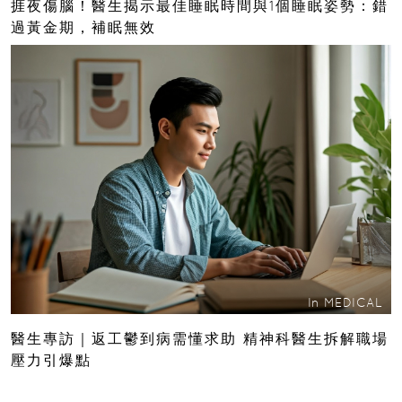
捱夜傷腦！醫生揭示最佳睡眠時間與1個睡眠姿勢：錯
過黃金期，補眠無效
In
MEDICAL
醫生專訪｜返工鬱到病需懂求助 精神科醫生拆解職場
壓力引爆點