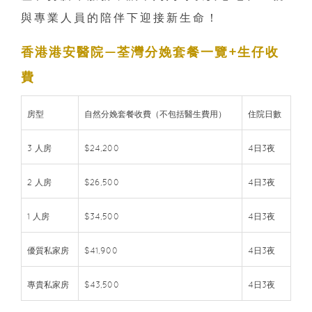
與專業人員的陪伴下迎接新生命！
香港港安醫院—荃灣分娩套餐一覽+生仔收
費
房型
自然分娩套餐收費（不包括醫生費用）
住院日數
3 人房
$24,200
4日3夜
2 人房
$26,500
4日3夜
1 人房
$34,500
4日3夜
優質私家房
$41,900
4日3夜
專貴私家房
$43,500
4日3夜