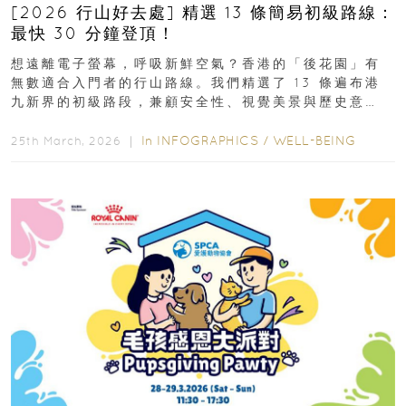
[2026 行山好去處] 精選 13 條簡易初級路線：
最快 30 分鐘登頂！
想遠離電子螢幕，呼吸新鮮空氣？香港的「後花園」有
無數適合入門者的行山路線。我們精選了 13 條遍布港
九新界的初級路段，兼顧安全性、視覺美景與歷史意
義，非常適合周末輕鬆郊遊、舒緩壓力。港島篇1....
In
INFOGRAPHICS
/
WELL-BEING
25th March, 2026 ｜