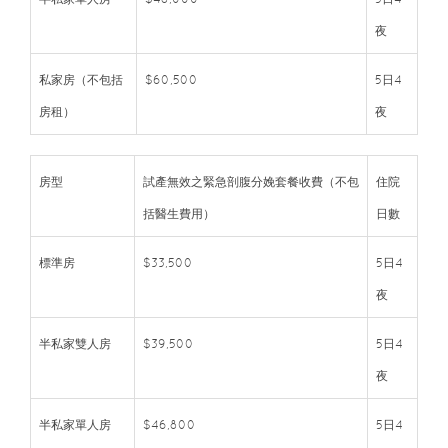
夜
私家房（不包括
$60,500
5日4
房租）
夜
房型
試產無效之緊急剖腹分娩套餐收費（不包
住院
括醫生費用）
日數
標準房
$33,500
5日4
夜
半私家雙人房
$39,500
5日4
夜
半私家單人房
$46,800
5日4