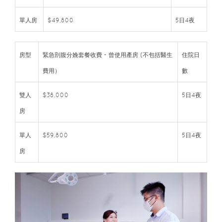
單人房
$49,800
5日4夜
房型
緊急剖腹分娩套餐收費 - 曾使用產房 (不包括醫生
住院日
費用）
數
雙人
$38,000
5日4夜
房
單人
$59,800
5日4夜
房