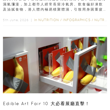
濕氣瀰漫，加上都市人經常長留冷氣房、飲食偏好凍飲
及油膩食物，港人體內極易積聚體濕，引致周身困重疲
勞、頭昏身沉、腹脹消化不良及下肢浮腫等「濕重」症
狀...
In
NUTRITION
/
INFOGRAPHICS
/
NUTRITION
5th June, 2026 ｜
Edible Art Fair 10 大必看展廳直擊！