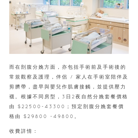
而在剖腹分娩方面，亦包括手術前及手術後的
常規觀察及護理，伴侶 / 家人在手術室陪伴及
剪臍帶，盡早與嬰兒作肌膚接觸，並提供壓力
襪。根據不同房型，3日2夜自然分娩套餐價格
由 $22500-43300；預定剖腹分娩套餐價
格由 $29800 -49800。
收費詳情：