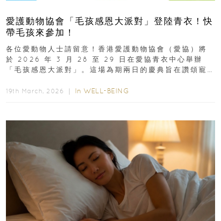
愛護動物協會「毛孩感恩大派對」登陸青衣！快
帶毛孩來參加！
各位愛動物人士請留意！香港愛護動物協會（愛協）將
於 2026 年 3 月 28 至 29 日在愛協青衣中心舉辦
「毛孩感恩大派對」。這場為期兩日的慶典旨在讚頌寵
物為我們...
In
WELL-BEING
19th March, 2026 ｜