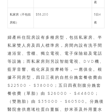
夜
私家房（不包括
$58,200
5日4
房租）
夜
婦產科住院房設有多種房型，包括私家房、半
私家雙人房及四人標準房，房間內設有洗手間
連浴室、雪櫃、獨立電視、電子保險箱及電話
等設施；而私家房則另設智能電視、DVD機、
藍芽音響、梳化床及按摩椅等，一應俱全。根
據不同房型，四日三夜的自然分娩套餐收費由
$22500 - $38000；五日四夜剖腹分娩套
餐收費（單胎）由 $26000 - $44800；
（雙胞胎）由 $35000 - $60500。分娩後
醫院會供應瑤柱蛋白薑飯、炒米茶及外用薑水