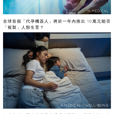
In
MEDICAL
全球首個「代孕機器人」將於一年內推出 10萬元能否
「複製」人類生育？
In
MEDICAL
/
WELL-BEING