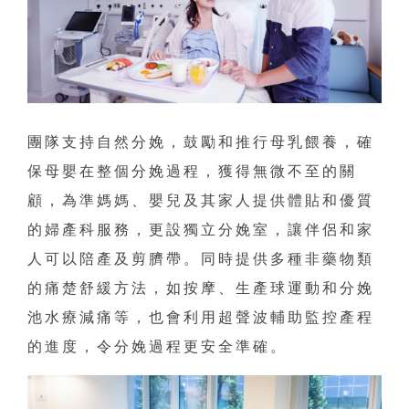
團隊支持自然分娩，鼓勵和推行母乳餵養，確
保母嬰在整個分娩過程，獲得無微不至的關
顧，為準媽媽、嬰兒及其家人提供體貼和優質
的婦產科服務，更設獨立分娩室，讓伴侶和家
人可以陪產及剪臍帶。同時提供多種非藥物類
的痛楚舒緩方法，如按摩、生產球運動和分娩
池水療減痛等，也會利用超聲波輔助監控產程
的進度，令分娩過程更安全準確。