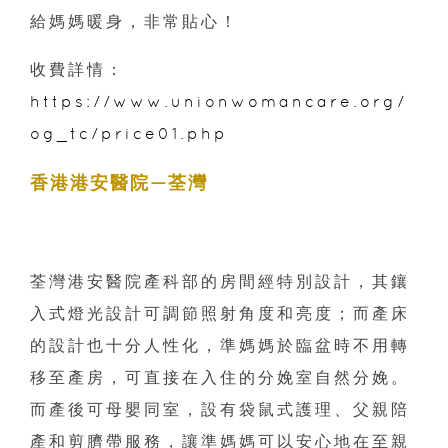
給媽媽暖身，非常貼心！
收費詳情：
https://www.unionwomancare.org/
og_tc/price01.php
香港港安醫院—荃灣
荃灣港安醫院產科部的房間經特別設計，其鑲
入式燈光設計可調節照射角度和亮度；而產床
的設計也十分人性化，準媽媽於臨盆時不用轉
移至產房，可直接在入住的分娩室自然分娩。
而產後可母嬰同室，設有袋鼠式護理、父親陪
產和剪臍帶服務，讓準媽媽可以安心地在至親