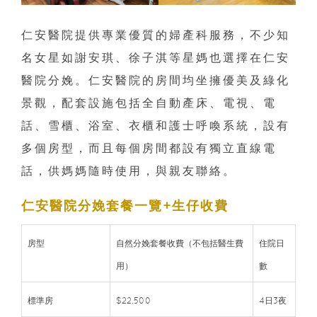
仁安醫院提供專業優質的婦產科服務，不少知
名女星如謝安琪、徐子淇等星媽也選擇在仁安
醫院分娩。仁安醫院的房間均坐擁優美及綠化
景觀，配套設施包括全自動產床、電視、電
話、雪櫃、浴室、衣櫃和護士呼喚系統，設有
多個房型，而且每個房間都設有獨立直線電
話，供媽媽隨時使用，與親友聯絡。
仁安醫院分娩套餐一覽+生仔收費
房型
自然分娩套餐收費（不包括醫生費
住院日
用）
數
標準房
$22,500
4日3夜