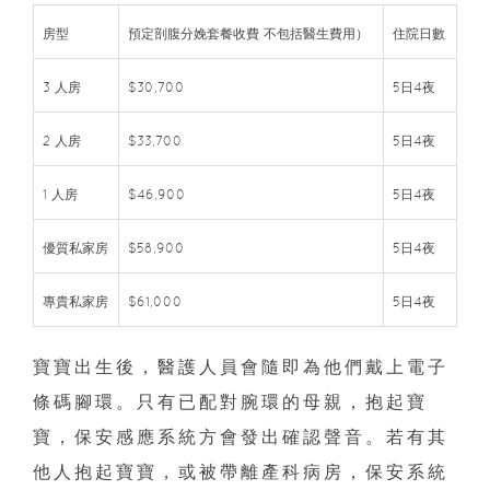
房型
預定剖腹分娩套餐收費 不包括醫生費用）
住院日數
3 人房
$30,700
5日4夜
2 人房
$33,700
5日4夜
1 人房
$46,900
5日4夜
優質私家房
$58,900
5日4夜
專貴私家房
$61,000
5日4夜
寶寶出生後，醫護人員會隨即為他們戴上電子
條碼腳環。只有已配對腕環的母親，抱起寶
寶，保安感應系統方會發出確認聲音。若有其
他人抱起寶寶，或被帶離產科病房，保安系統