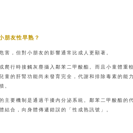
小朋友性早熟？
危害，但對小朋友的影響通常比成人更顯著。
或爬行時接觸灰塵攝入鄰苯二甲酸酯。而且小童體重
兒童的肝腎功能尚未發育完全，代謝和排除毒素的能
積。
的主要機制是通過干擾內分泌系統。鄰苯二甲酸酯的
體結合，向身體傳遞錯誤的「性成熟訊號」。