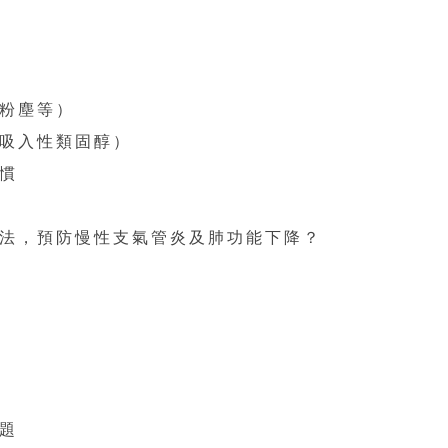
粉塵等）
吸入性類固醇）
慣
法，預防慢性支氣管炎及肺功能下降？
題