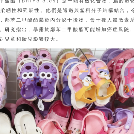
酸酯（phthalates）是一類有機化合物，屬於塑
的柔韌性和延展性。他們是通過與塑料分子結構結合，
，鄰苯二甲酸酯屬於內分泌干擾物，會干擾人體激素
。研究指出，暴露於鄰苯二甲酸酯可能增加癌症風險
對兒童和胎兒影響較大。