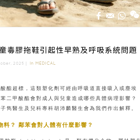
兒童毒膠拖鞋引起性早熟及呼吸系統問題
In
MEDICAL
ctober, 2025｜
甲酸酯超標，這類塑化劑可經由呼吸道直接吸入或塵埃
鄰苯二甲酸酯會對成人與兒童造成哪些具體病理影響？
譚子雋醫生及兒科專科胡沛麟醫生會為我們作出解釋。
麼物料？ 鄰苯會對人體有什麼影響？