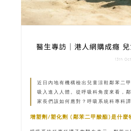
醫生專訪｜港人網購成癮 
13th O
近日內地有機構檢出兒童涼鞋鄰苯二
吸入進入人體。從呼吸科角度來看，
家長們該如何應對？呼吸系統科專科
增塑劑/塑化劑 (鄰苯二甲酸酯)是什