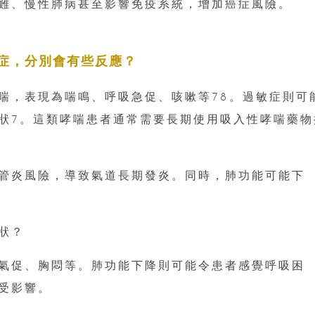
困難、慢性肺病甚至影響免疫系統，增加癌症風險
症，分別會有些反應？
喘，表現為喘鳴、呼吸急促、咳嗽等78。過敏症則可
狀7。這類哮喘患者通常需要長期使用吸入性哮喘藥物
管炎風險，導致氣道長期發炎。同時，肺功能可能下
狀？
氣促、胸悶等。肺功能下降則可能令患者感覺呼吸困
受影響。