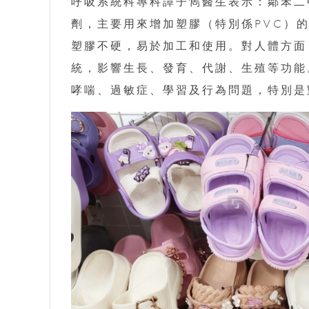
呼吸系統科專科譚子雋醫生表示：鄰苯二甲
劑，主要用來增加塑膠（特別係PVC）
塑膠不硬，易於加工和使用。對人體方面
統，影響生長、發育、代謝、生殖等功能
哮喘、過敏症、學習及行為問題，特別是