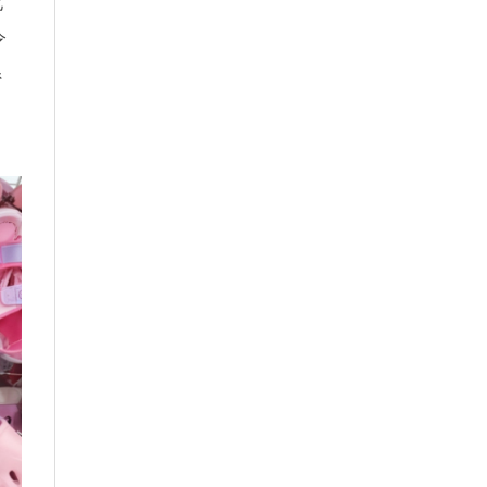
化
令
系
、