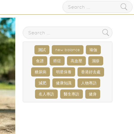
測試
new balance
瑜伽
食譜
癌症
高血壓
濕疹
糖尿病
明星保養
香港好去處
減肥
健康知識
人物專訪
名人專訪
醫生專訪
健身