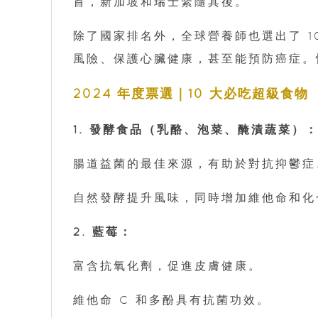
首，新加坡和瑞士緊隨其後。
除了國家排名外，全球營養師也選出了 1
風險、保護心臟健康，甚至能預防癌症。
2024 年度票選｜10 大必吃超級食物
1. 發酵食品（乳酪、泡菜、醃漬蔬菜）
腸道益菌的最佳來源，有助於對抗抑鬱症
自然發酵提升風味，同時增加維他命和化
2. 藍莓：
富含抗氧化劑，促進皮膚健康。
維他命 C 和多酚具有抗菌功效。