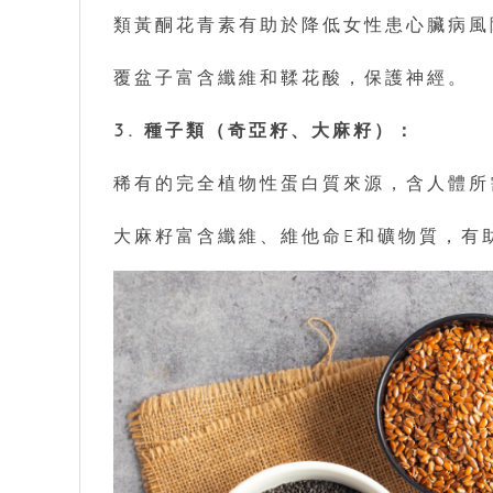
類黃酮花青素有助於降低女性患心臟病風
覆盆子富含纖維和鞣花酸，保護神經。
3. 種子類（奇亞籽、大麻籽）：
稀有的完全植物性蛋白質來源，含人體所需
大麻籽富含纖維、維他命E和礦物質，有