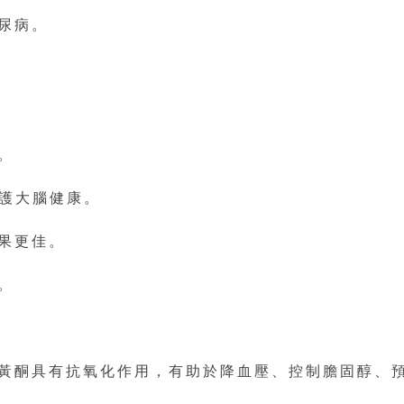
尿病。
。
保護大腦健康。
效果更佳。
。
黃酮具有抗氧化作用，有助於降血壓、控制膽固醇、