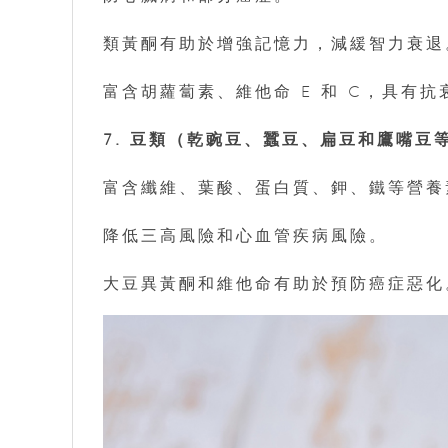
類黃酮有助於增強記憶力，減緩智力衰退
富含胡蘿蔔素、維他命 E 和 C，具有抗
7. 豆類（乾豌豆、蠶豆、扁豆和鷹嘴豆
富含纖維、葉酸、蛋白質、鉀、鐵等營養
降低三高風險和心血管疾病風險。
大豆異黃酮和維他命有助於預防癌症惡化