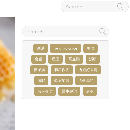
測試
new balance
瑜伽
食譜
癌症
高血壓
濕疹
糖尿病
明星保養
香港好去處
減肥
健康知識
人物專訪
名人專訪
醫生專訪
健身