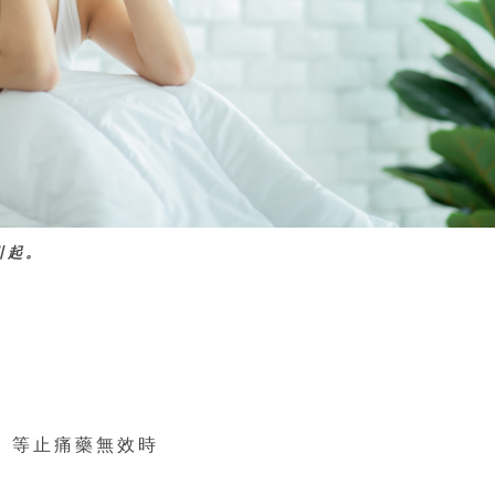
引起。
n）等止痛藥無效時