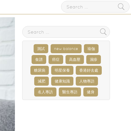
測試
new balance
瑜伽
食譜
癌症
高血壓
濕疹
糖尿病
明星保養
香港好去處
減肥
健康知識
人物專訪
名人專訪
醫生專訪
健身