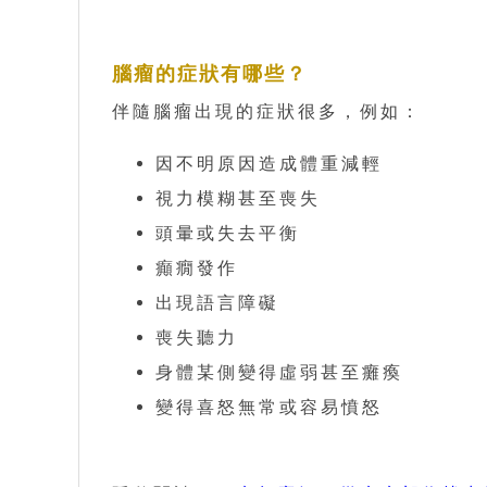
腦瘤的症狀有哪些？
伴隨腦瘤出現的症狀很多，例如：
因不明原因造成體重減輕
視力模糊甚至喪失
頭暈或失去平衡
癲癇發作
出現語言障礙
喪失聽力
身體某側變得虛弱甚至癱瘓
變得喜怒無常或容易憤怒