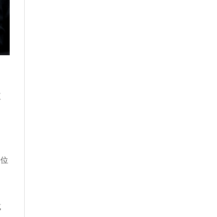
液
和位
或