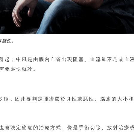
可能性。
引起；中風是由腦內血管出現阻塞、血流量不足或血
需要盡快就診。
0多種，因此要判定腫瘤屬於良性或惡性、腦瘤的大小
也會決定癌症的治療方式，像是手術切除、放射治療