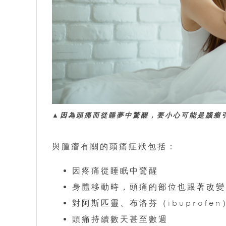
▲因為頭痛而從睡夢中驚醒，要小心可能是腦瘤
與腫瘤有關的頭痛症狀包括：
因疼痛從睡眠中驚醒
身體移動時，頭痛的部位也跟著改變
對阿斯匹靈、布洛芬（ibuprofe
頭痛持續數天甚至數週