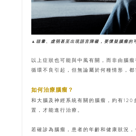
▲頭暈、虛弱甚至出現語言障礙，要懷疑腦瘤的
以上症狀也可能與中風有關，而非由腦瘤
循環不良引起，但無論屬於何種情形，都
如何治療腦瘤？
和大腦及神經系統有關的腦瘤，約有12
置，才能進行治療。
若確診為腦瘤，患者的年齡和健康狀況，